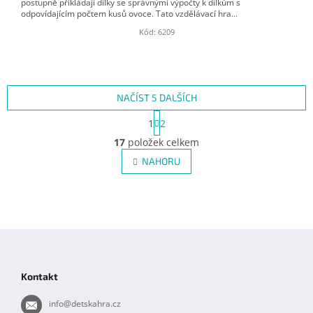
postupně přikládají dílky se správnými výpočty k dílkům s
odpovídajícím počtem kusů ovoce. Tato vzdělávací hra...
Kód:
6209
NAČÍST 5 DALŠÍCH
S
1
2
t
O
r
17
položek celkem
v
á
l
NAHORU
n
á
k
d
o
v
a
á
c
n
í
Z
í
p
á
r
p
v
Kontakt
k
a
y
t
info
@
detskahra.cz
v