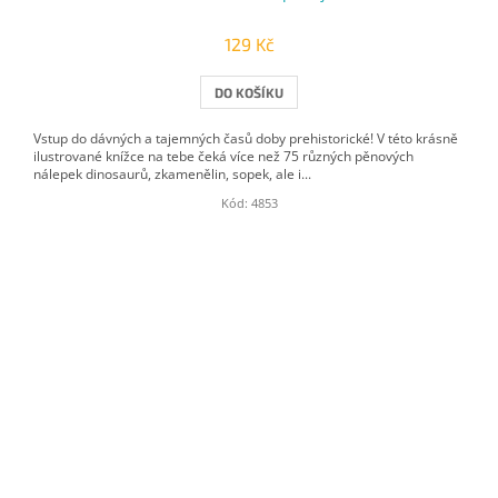
129 Kč
DO KOŠÍKU
Vstup do dávných a tajemných časů doby prehistorické! V této krásně
ilustrované knížce na tebe čeká více než 75 různých pěnových
nálepek dinosaurů, zkamenělin, sopek, ale i...
Kód:
4853