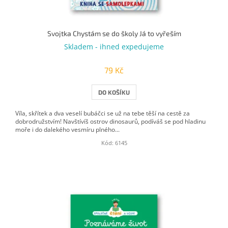
Svojtka Chystám se do školy Já to vyřeším
Skladem - ihned expedujeme
79 Kč
DO KOŠÍKU
Víla, skřítek a dva veselí bubáčci se už na tebe těší na cestě za
dobrodružstvím! Navštívíš ostrov dinosaurů, podíváš se pod hladinu
moře i do dalekého vesmíru plného...
Kód:
6145