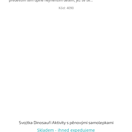
především těm úplně nejmenším dětem, jež se se...
Kód:
4090
Svojtka Dinosauři Aktivity s pěnovými samolepkami
Skladem - ihned expedujeme