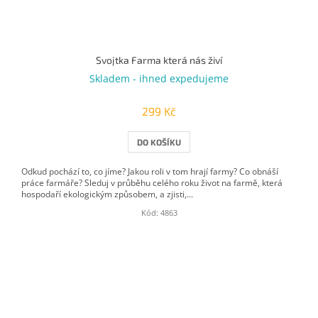
Svojtka Farma která nás živí
Skladem - ihned expedujeme
299 Kč
DO KOŠÍKU
Odkud pochází to, co jíme? Jakou roli v tom hrají farmy? Co obnáší
práce farmáře? Sleduj v průběhu celého roku život na farmě, která
hospodaří ekologickým způsobem, a zjisti,...
Kód:
4863