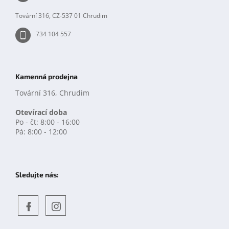
í
ý
p
Tovární 316, CZ-537 01 Chrudim
i
s
734 104 557
u
Kamenná prodejna
Tovární 316, Chrudim
Otevírací doba
Po - čt: 8:00 - 16:00
Pá: 8:00 - 12:00
Sledujte nás:
Objevte
detskahra.cz