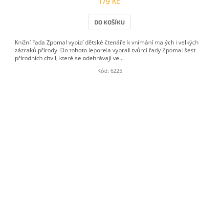
179 Kč
DO KOŠÍKU
Knižní řada Zpomal vybízí dětské čtenáře k vnímání malých i velkých
zázraků přírody. Do tohoto leporela vybrali tvůrci řady Zpomal šest
přírodních chvil, které se odehrávají ve...
Kód:
6225