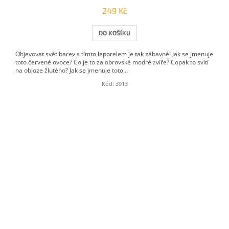
249 Kč
DO KOŠÍKU
Objevovat svět barev s tímto leporelem je tak zábavné! Jak se jmenuje
toto červené ovoce? Co je to za obrovské modré zvíře? Copak to svítí
na obloze žlutého? Jak se jmenuje toto...
Kód:
3913