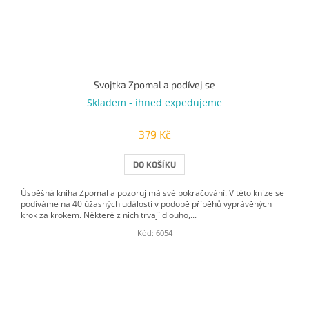
Svojtka Zpomal a podívej se
Skladem - ihned expedujeme
379 Kč
DO KOŠÍKU
Úspěšná kniha Zpomal a pozoruj má své pokračování. V této knize se
podíváme na 40 úžasných událostí v podobě příběhů vyprávěných
krok za krokem. Některé z nich trvají dlouho,...
Kód:
6054