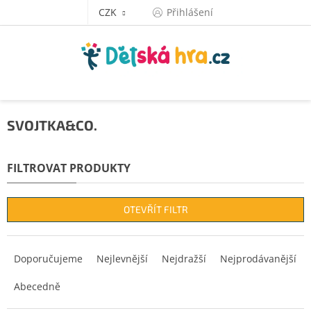
Přejít
CZK
Přihlášení
na
obsah
SVOJTKA&CO.
OTEVŘÍT FILTR
Ř
a
Doporučujeme
Nejlevnější
Nejdražší
Nejprodávanější
z
Abecedně
e
n