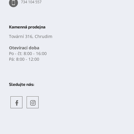
734 104 557
Kamenná prodejna
Tovární 316, Chrudim
Otevírací doba
Po - čt: 8:00 - 16:00
Pá: 8:00 - 12:00
Sledujte nás:
Objevte
detskahra.cz
nás
na
facebooku