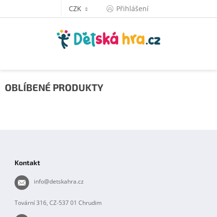
Přejít
CZK
Přihlášení
na
obsah
OBLÍBENÉ PRODUKTY
Z
á
p
Kontakt
a
t
info
@
detskahra.cz
í
Tovární 316, CZ-537 01 Chrudim