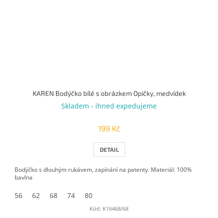
KAREN Bodýčko bílé s obrázkem Opičky, medvídek
Skladem - ihned expedujeme
199 Kč
DETAIL
Bodýčko s dlouhým rukávem, zapínání na patenty. Materiál: 100%
bavlna
56
62
68
74
80
Kód:
K16468/68