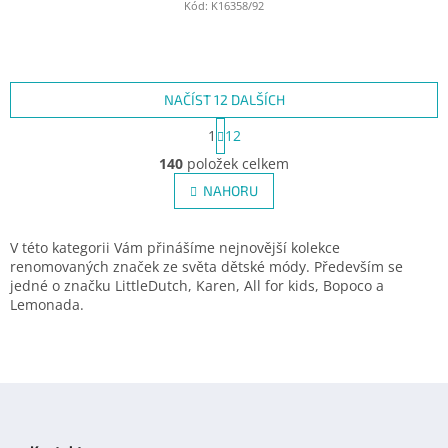
Kód:
K16358/92
NAČÍST 12 DALŠÍCH
S
1
12
t
O
r
140
položek celkem
v
á
l
NAHORU
n
á
k
d
o
v
a
V této kategorii Vám přinášíme nejnovější kolekce
á
c
renomovaných značek ze světa dětské módy. Především se
n
í
jedné o značku LittleDutch, Karen, All for kids, Bopoco a
í
p
Lemonada.
r
v
k
y
Z
v
á
ý
p
p