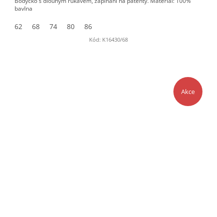
Bodýčko s dlouhým rukávem, zapínání na patenty. Materiál: 100%
bavlna
62
68
74
80
86
Kód:
K16430/68
Akce