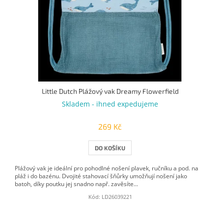
o
d
u
k
t
ů
Little Dutch Plážový vak Dreamy Flowerfield
Skladem - ihned expedujeme
269 Kč
DO KOŠÍKU
Plážový vak je ideální pro pohodlné nošení plavek, ručníku a pod. na
pláž i do bazénu. Dvojité stahovací šňůrky umožňují nošení jako
batoh, díky poutku jej snadno např. zavěsíte...
Kód:
LD26039221