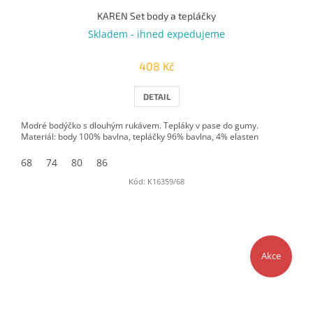
KAREN Set body a tepláčky
Skladem - ihned expedujeme
408 Kč
DETAIL
Modré bodýčko s dlouhým rukávem. Tepláky v pase do gumy.
Materiál: body 100% bavlna, tepláčky 96% bavlna, 4% elasten
68
74
80
86
Kód:
K16359/68
Akce