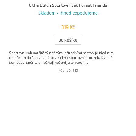
Little Dutch Sportovní vak Forest Friends
Skladem - ihned expedujeme
319 Kč
DO KOŠÍKU
Sportovní vak potištěný něžnými přírodními motivy je ideálním
doplňkem do školy na tělocvik či na sportovní kroužek. Dvojité
stahovací šňůrky umožňují nošení jako batoh,...
Kód:
LD4915