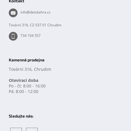
Kontakt
i
a
s
t
info
@
detskahra.cz
u
í
Tovární 316, CZ-537 01 Chrudim
734 104 557
Kamenná prodejna
Tovární 316, Chrudim
Otevírací doba
Po - čt: 8:00 - 16:00
Pá: 8:00 - 12:00
Sledujte nás: