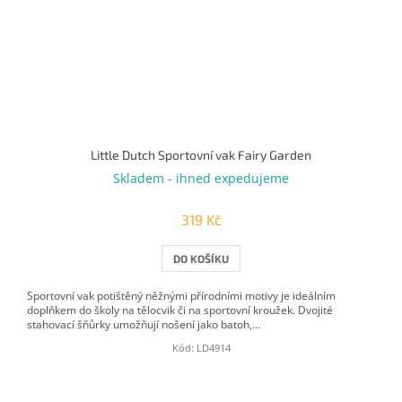
Little Dutch Sportovní vak Fairy Garden
Skladem - ihned expedujeme
319 Kč
DO KOŠÍKU
Sportovní vak potištěný něžnými přírodními motivy je ideálním
doplňkem do školy na tělocvik či na sportovní kroužek. Dvojité
stahovací šňůrky umožňují nošení jako batoh,...
Kód:
LD4914