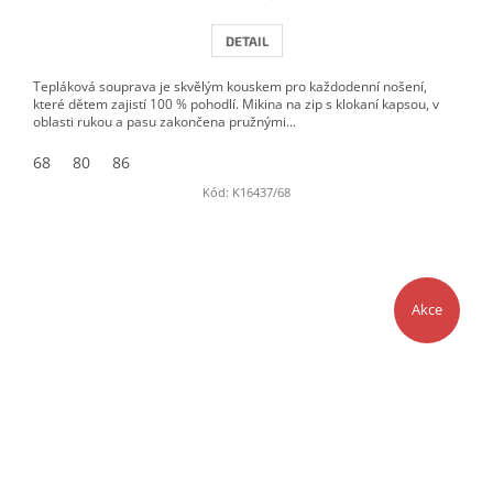
DETAIL
Tepláková souprava je skvělým kouskem pro každodenní nošení,
které dětem zajistí 100 % pohodlí. Mikina na zip s klokaní kapsou, v
oblasti rukou a pasu zakončena pružnými...
68
80
86
Kód:
K16437/68
Akce