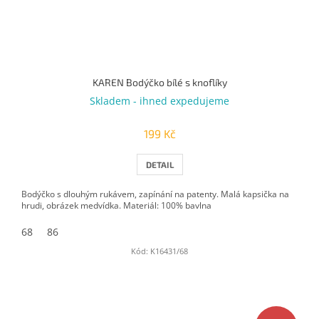
KAREN Bodýčko bílé s knoflíky
Skladem - ihned expedujeme
199 Kč
DETAIL
Bodýčko s dlouhým rukávem, zapínání na patenty. Malá kapsička na
hrudi, obrázek medvídka. Materiál: 100% bavlna
68
86
Kód:
K16431/68