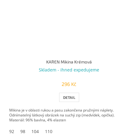
KAREN Mikina Krémová
Skladem - ihned expedujeme
296 Kč
DETAIL
Mikina je v oblasti rukou a pasu zakončena pružnými náplety.
Odnímatelný látkový obrázek na suchý zip (medvídek, opička).
Materiál: 96% bavlna, 4% elasten
92
98
104
110