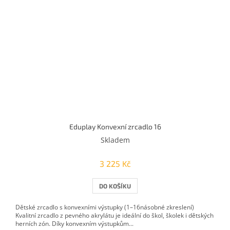
Eduplay Konvexní zrcadlo 16
Skladem
3 225 Kč
DO KOŠÍKU
Dětské zrcadlo s konvexními výstupky (1–16násobné zkreslení)
Kvalitní zrcadlo z pevného akrylátu je ideální do škol, školek i dětských
herních zón. Díky konvexním výstupkům...