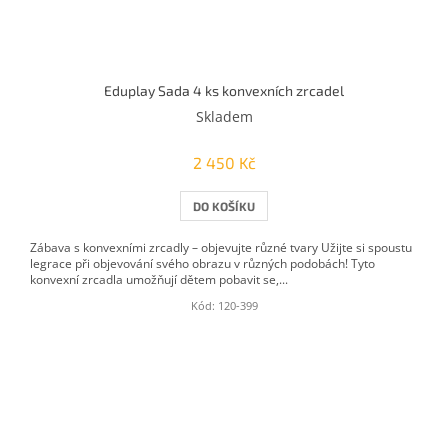
Eduplay Sada 4 ks konvexních zrcadel
Skladem
2 450 Kč
DO KOŠÍKU
Zábava s konvexními zrcadly – objevujte různé tvary Užijte si spoustu
legrace při objevování svého obrazu v různých podobách! Tyto
konvexní zrcadla umožňují dětem pobavit se,...
Kód:
120-399