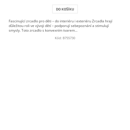
DO KOŠÍKU
Fascinující zrcadlo pro děti – do interiéru i exteriéru Zrcadla hrají
důležitou roli ve vývoji dětí – podporují sebepoznání a stimulují
smysly. Toto zrcadlo s konvexním tvarem...
Kód:
B755730