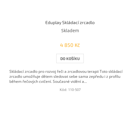
Eduplay Skládací zrcadlo
Skladem
4 850 Kč
DO KOŠÍKU
Skládací zrcadlo pro rozvoj řeči a zrcadlovou terapii Toto skládací
zrcadlo umožňuje dětem sledovat sebe sama zepředu i z profilu
během řečových cvičení. Současné vidění a...
Kód:
110-507