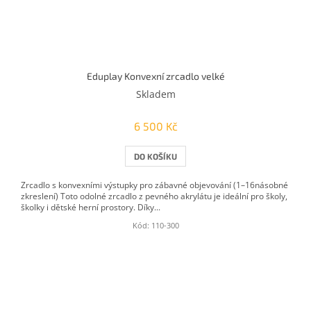
Eduplay Konvexní zrcadlo velké
Skladem
6 500 Kč
DO KOŠÍKU
Zrcadlo s konvexními výstupky pro zábavné objevování (1–16násobné
zkreslení) Toto odolné zrcadlo z pevného akrylátu je ideální pro školy,
školky i dětské herní prostory. Díky...
Kód:
110-300