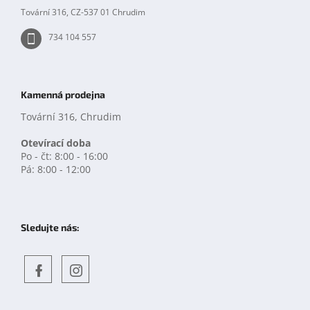
p
Tovární 316, CZ-537 01 Chrudim
i
s
734 104 557
u
Kamenná prodejna
Tovární 316, Chrudim
Otevírací doba
Po - čt: 8:00 - 16:00
Pá: 8:00 - 12:00
Sledujte nás:
Objevte
detskahra.cz
nás