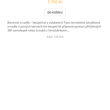
3 750 Kč
DO KOŠÍKU
Barevná zrcadla – bezpečná a edukativní Tyto nerozbitná akrylátová
zrcadla v jasných barvách lze bezpečně připevnit pomocí přiložených
3M samolepek nebo šroubů s hmoždinkami....
Kód:
110-514