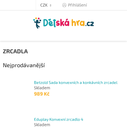
Přejít
CZK
Přihlášení
na
obsah
ZRCADLA
Nejprodávanější
Betzold Sada konvexních a konkávních zrcadel
Skladem
989 Kč
Eduplay Konvexní zrcadlo 4
Skladem