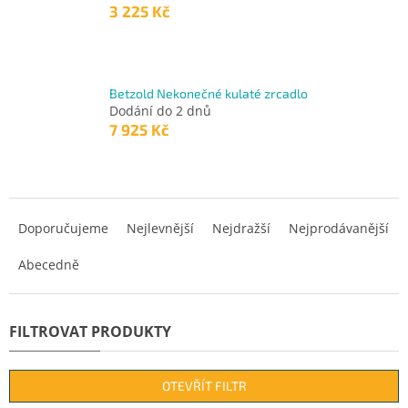
3 225 Kč
Betzold Nekonečné kulaté zrcadlo
Dodání do 2 dnů
7 925 Kč
Ř
a
Doporučujeme
Nejlevnější
Nejdražší
Nejprodávanější
z
Abecedně
e
n
í
p
r
o
d
OTEVŘÍT FILTR