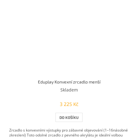
Eduplay Konvexní zrcadlo menší
Skladem
3 225 Kč
DO KOŠÍKU
Zrcadlo s konvexními výstupky pro zábavné objevování (1–16násobné
zkreslení) Toto odolné zrcadlo z pevného akrylátu je ideální volbou