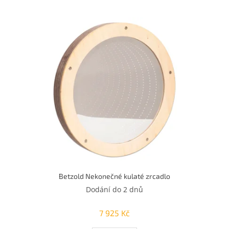
u
k
V
t
ý
ů
p
i
s
p
r
o
d
u
k
t
ů
Betzold Nekonečné kulaté zrcadlo
Dodání do 2 dnů
7 925 Kč