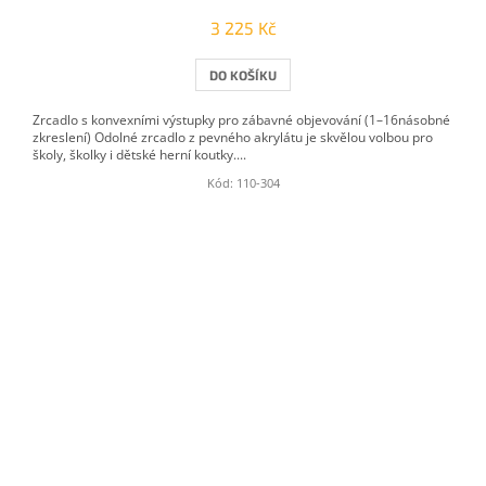
3 225 Kč
DO KOŠÍKU
Zrcadlo s konvexními výstupky pro zábavné objevování (1–16násobné
zkreslení) Odolné zrcadlo z pevného akrylátu je skvělou volbou pro
školy, školky i dětské herní koutky....
Kód:
110-304