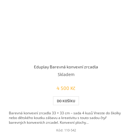
Eduplay Barevná konvexní zrcadla
Skladem
4 500 Kč
DO KOŠÍKU
Barevná konvexní zrcadla 33 × 33 cm – sada 4 kusů Vneste do školky
nebo dětského koutku zábavu a kreativitu s touto sadou čtyř
barevných konvexních zrcadel. Konvexní plochy...
Kód:
110-542