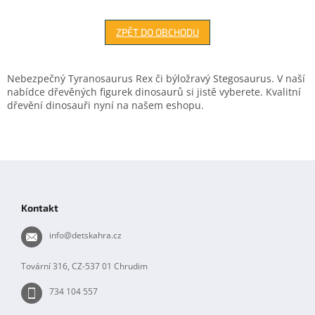
ZPĚT DO OBCHODU
Nebezpečný Tyranosaurus Rex či býložravý Stegosaurus. V naší
nabídce dřevěných figurek dinosaurů si jistě vyberete. Kvalitní
dřevění dinosauři nyní na našem eshopu.
Z
á
p
Kontakt
a
t
info
@
detskahra.cz
í
Tovární 316, CZ-537 01 Chrudim
734 104 557