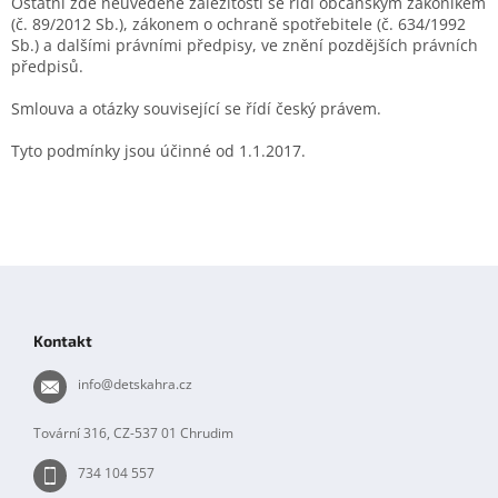
Ostatní zde neuvedené záležitosti se řídí občanským zákoníkem
(č. 89/2012 Sb.), zákonem o ochraně spotřebitele (č. 634/1992
Sb.) a dalšími právními předpisy, ve znění pozdějších právních
předpisů.
Smlouva a otázky související se řídí český právem.
Tyto podmínky jsou účinné od 1.1.2017.
Z
á
p
Kontakt
a
t
info
@
detskahra.cz
í
Tovární 316, CZ-537 01 Chrudim
734 104 557