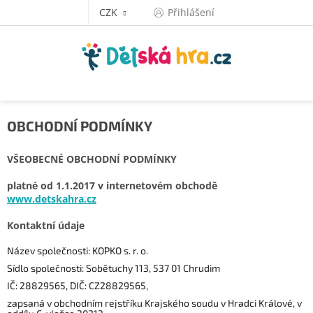
Přejít
CZK
Přihlášení
na
obsah
OBCHODNÍ PODMÍNKY
VŠEOBECNÉ OBCHODNÍ PODMÍNKY
platné od 1.1.2017 v internetovém obchodě
www.detskahra.cz
Kontaktní údaje
Název společnosti: KOPKO s. r. o.
Sídlo společnosti: Sobětuchy 113, 537 01 Chrudim
IČ: 28829565, DIČ: CZ28829565,
zapsaná v obchodním rejstříku Krajského soudu v Hradci Králové, v