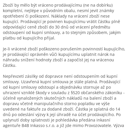
Zboží by mělo být vráceno prodávajícímu (ne na dobírku)
kompletní, nejlépe v původním obalu, nesmí jevit známky
opotřebení či poškození. Náklady na vrácení zboží nese
kupující. Prodávající je povinen kupujícímu vrátit částku plně
odpovídající ceně zboží do 30 dnů od vrácení předmětu
odstoupení od kupní smlouvy, a to stejným způsobem, jakým
platbu od kupujícího přijal.
Je-li vrácené zboží poškozeno porušením povinností kupujícího,
je prodávající oprávněn vůči kupujícímu uplatnit nárok na
náhradu snížení hodnoty zboží a započíst jej na vrácenou
částku.
Nepřevzetí zásilky od dopravce není odstoupením od kupní
smlouvy. Uzavřená kupní smlouva je stále platná. Prodávající
od kupní smlouvy odstoupí a objednávku stornuje až po
uhrazení vzniklé škody v souladu z §520 ob
čanského zákoníku -
účelně vynaložených skutečných nákladů na balení zboží a
dopravu včetně manipulačního storno poplatku ve výše
uvedené na faktuře za dodané zboží. Částka je splatná do 14
dnů po odeslání výzvy k její úhradě na účet prodávajícího. Po
uplynutí doby splatnosti je pohledávka předána inkasní
agentuře B4B Inkasso s.r.o. a již jde mimo Provozovatele. Výzva