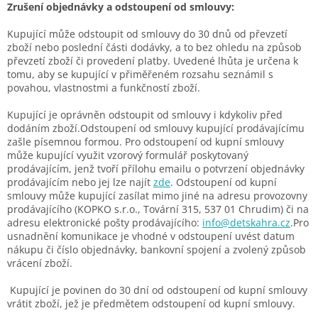
Zrušení objednávky a odstoupení od smlouvy:
Kupující může odstoupit od smlouvy do 30 dnů od převzetí
zboží nebo poslední části dodávky, a to bez ohledu na způsob
převzetí zboží či provedení platby. Uvedené lhůta je určena k
tomu, aby se kupující v přiměřeném rozsahu seznámil s
povahou, vlastnostmi a funkčností zboží.
Kupující je oprávněn odstoupit od smlouvy i kdykoliv před
dodáním zboží.Odstoupení od smlouvy kupující prodávajícímu
zašle písemnou formou. Pro odstoupení od kupní smlouvy
může kupující využit vzorový formulář poskytovaný
prodávajícím, jenž tvoří přílohu emailu o potvrzení objednávky
prodávajícím nebo jej lze najít
zde
. Odstoupení od kupní
smlouvy může kupující zasílat mimo jiné na adresu provozovny
prodávajícího (KOPKO s.r.o., Tovární 315, 537 01 Chrudim) či na
adresu elektronické pošty
prodávajícího:
info@detskahra.cz
.
Pro
usnadnění komunikace je vhodné v odstoupení uvést datum
nákupu či číslo objednávky, bankovní spojení a zvolený způsob
vrácení zboží.
Kupující je povinen do 30 dní od odstoupení od kupní smlouvy
vrátit zboží, jež je předmětem odstoupení od kupní smlouvy.