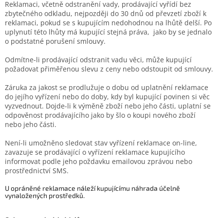
Reklamaci, včetně odstranění vady, prodávající vyřídí bez
zbytečného odkladu, nejpozději do 30 dnů od převzetí zboží k
reklamaci, pokud se s kupujícím nedohodnou na lhůtě delší. Po
uplynutí této lhůty má kupující stejná práva, jako by se jednalo
o podstatné porušení smlouvy.
Odmítne-li prodávající odstranit vadu věci, může kupující
požadovat přiměřenou slevu z ceny nebo odstoupit od smlouvy.
Záruka za jakost se prodlužuje o dobu od uplatnění reklamace
do jejího vyřízení nebo do doby, kdy byl kupující povinen si věc
vyzvednout. Dojde-li k výměně zboží nebo jeho části, uplatní se
odpověnost prodávajícího jako by šlo o koupi nového zboží
nebo jeho části.
Není-li umožněno sledovat stav vyřízení reklamace on-line,
zavazuje se prodávající o vyřízení reklamace kupujícího
informovat podle jeho poždavku emailovou zprávou nebo
prostřednictví SMS.
U opráněné reklamace náleží kupujícímu náhrada účelně
vynaložených prostředků.