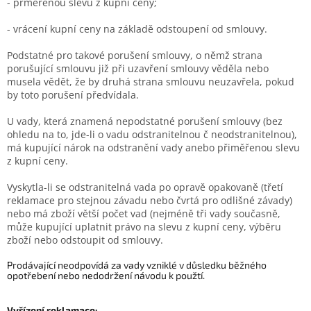
- přměřenou slevu z kupní ceny;
- vrácení kupní ceny na základě odstoupení od smlouvy.
Podstatné pro takové porušení smlouvy, o němž strana
porušující smlouvu již při uzavření smlouvy věděla nebo
musela vědět, že by druhá strana smlouvu neuzavřela, pokud
by toto porušení předvídala.
U vady, která znamená nepodstatné porušení smlouvy (bez
ohledu na to, jde-li o vadu odstranitelnou č neodstranitelnou),
má kupující nárok na odstranění vady anebo přiměřenou slevu
z kupní ceny.
Vyskytla-li se odstranitelná vada po opravě opakovaně (třetí
reklamace pro stejnou závadu nebo čvrtá pro odlišné závady)
nebo má zboží větší počet vad (nejméně tři vady současně,
může kupující uplatnit právo na slevu z kupní ceny, výběru
zboží nebo odstoupit od smlouvy.
Prodávající neodpovídá za vady vzniklé v důsledku běžného
opotřebení nebo nedodržení návodu k použtí.
Vyřízení reklamace: