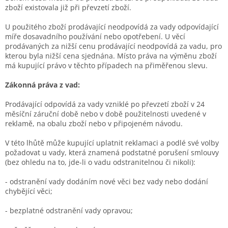
zboží existovala již při převzetí zboží.
U použitého zboží prodávající neodpovídá za vady odpovídající
míře dosavadního používání nebo opotřebení. U věcí
prodávaných za nižší cenu prodávající neodpovídá za vadu, pro
kterou byla nižší cena sjednána. Místo práva na výměnu zboží
má kupující právo v těchto případech na přiměřenou slevu.
Zákonná práva z vad:
Prodávající odpovídá za vady vzniklé po převzetí zboží v 24
měsíční záruční době nebo v době použitelnosti uvedené v
reklamě, na obalu zboží nebo v připojeném návodu.
V této lhůtě může kupující uplatnit reklamaci a podlé své volby
požadovat u vady, která znamená podstatné porušení smlouvy
(bez ohledu na to, jde-li o vadu odstranitelnou či nikoli):
- odstranění vady dodáním nové věci bez vady nebo dodání
chybějící věci;
- bezplatné odstranění vady opravou;