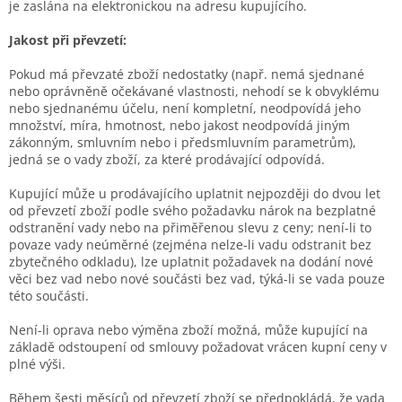
je zaslána na elektronickou na adresu kupujícího.
Jakost při převzetí:
Pokud má převzaté zboží nedostatky (např. nemá sjednané
nebo oprávněně očekávané vlastnosti, nehodí se k obvyklému
nebo sjednanému účelu, není kompletní, neodpovídá jeho
množství, míra, hmotnost, nebo jakost neodpovídá jiným
zákonným, smluvním nebo i předsmluvním parametrům),
jedná se o vady zboží, za které prodávající odpovídá.
Kupující může u prodávajícího uplatnit nejpozději do dvou let
od převzetí zboží podle svého požadavku nárok na bezplatné
odstranění vady nebo na přiměřenou slevu z ceny; není-li to
povaze vady neúměrné (zejména nelze-li vadu odstranit bez
zbytečného odkladu), lze uplatnit požadavek na dodání nové
věci bez vad nebo nové součásti bez vad, týká-li se vada pouze
této součásti.
Není-li oprava nebo výměna zboží možná, může kupující na
základě odstoupení od smlouvy požadovat vrácen kupní ceny v
plné výši.
Během šesti měsíců od převzetí zboží se předpokládá, že vada