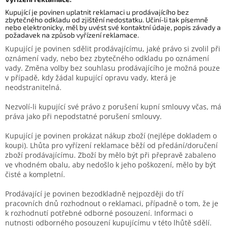
Kupující je povinen uplatnit reklamaci u prodávajícího bez
zbytečného odkladu od zjištění nedostatku. Učiní-li tak písemně
nebo elektronicky, měl by uvést své kontaktní údaje, popis závady a
požadavek na způsob vyřízení reklamace.
Kupující je povinen sdělit prodávajícímu, jaké právo si zvolil při
oznámení vady, nebo bez zbytečného odkladu po oznámení
vady. Změna volby bez souhlasu prodávajícího je možná pouze
v případě, kdy žádal kupující opravu vady, která je
neodstranitelná.
Nezvolí-li kupující své právo z porušení kupní smlouvy včas, má
práva jako při nepodstatné porušení smlouvy.
Kupující je povinen prokázat nákup zboží (nejlépe dokladem o
koupi). Lhůta pro vyřízení reklamace běží od předání/doručení
zboží prodávajícímu. Zboží by mělo být při přepravě zabaleno
ve vhodném obalu, aby nedošlo k jeho poškození, mělo by být
čisté a kompletní.
Prodávající je povinen bezodkladně nejpozději do tří
pracovních dnů rozhodnout o reklamaci, případně o tom, že je
k rozhodnutí potřebné odborné posouzení. Informaci o
nutnosti odborného posouzení kupujícímu v této lhůtě sdělí.