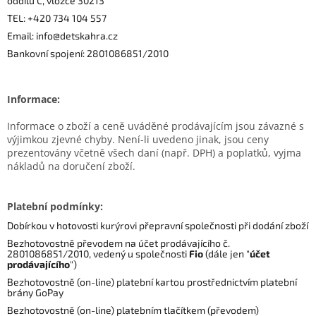
oddílu C, vložce 30213
TEL: +420 734 104 557
Email: info@detskahra.cz
Bankovní spojení: 2801086851/2010
Informace:
Informace o zboží a ceně uváděné prodávajícím jsou závazné s
výjimkou zjevné chyby. Není-li uvedeno jinak, jsou ceny
prezentovány včetně všech daní (např. DPH) a poplatků, vyjma
nákladů na doručení zboží.
Platební podmínky:
Dobírkou v hotovosti kurýrovi přepravní společnosti při dodání zboží
Bezhotovostně převodem na účet prodávajícího č.
2801086851/2010, vedený u společnosti
Fio
(dále jen "
účet
prodávajícího
")
Bezhotovostně (on-line) platební kartou prostřednictvím platební
brány GoPay
Bezhotovostně (on-line) platebním tlačítkem (převodem)