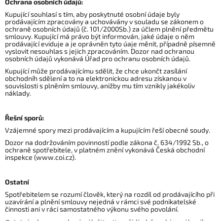
Ochrana osobních údajů:
Kupující souhlasí s tím, aby poskytnuté osobní údaje byly
prodávajícím zpracovány a uchovávány v souladu se zákonem o
ochraně osobních údajů (č. 101/2000Sb.) za účlem plnění předmětu
smlouvy. Kupující má právo být informován, jaké údaje o něm
prodávající eviduje a je oprávněn tyto úaje měnit, případně písemně
vyslovit nesouhlas s jejich zpracováním. Dozor nad ochranou
osobních údajů vykonává Úřad pro ochranu osobních údajů.
Kupující může prodávajícímu sdělit, že chce ukončt zasílání
obchodníh sdělení a to na elektronickou adresu získanou v
souvislosti s plněním smlouvy, anižby mu tím vznikly jakékoliv
náklady.
Řešní sporů:
Vzájemné spory mezi prodávajícím a kupujícím řeší obecné soudy.
Dozor na dodržováním povinností podle zákona č. 634/1992 Sb., o
ochraně spotřebitele, v platném znění vykonává Česká obchodní
inspekce (www.coi.cz).
Ostatní
Spotřebitelem se rozumí člověk, který na rozdíl od prodávajícího při
uzavírání a plnění smlouvy nejedná v rámci své podnikatelské
činnosti ani v ráci samostatného výkonu svého povolání.