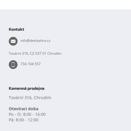
á
d
Z
a
á
c
í
p
Kontakt
p
a
r
t
info
@
detskahra.cz
v
í
k
y
Tovární 316, CZ-537 01 Chrudim
v
ý
734 104 557
p
i
s
u
Kamenná prodejna
Tovární 316, Chrudim
Otevírací doba
Po - čt: 8:00 - 16:00
Pá: 8:00 - 12:00