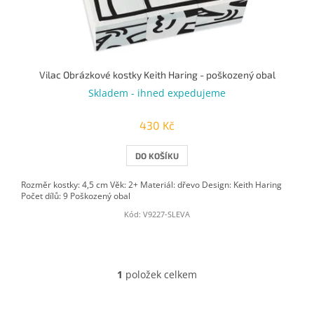
k
t
ů
Vilac Obrázkové kostky Keith Haring - poškozený obal
Skladem - ihned expedujeme
430 Kč
DO KOŠÍKU
Rozměr kostky: 4,5 cm Věk: 2+ Materiál: dřevo Design: Keith Haring
Počet dílů: 9 Poškozený obal
Kód:
V9227-SLEVA
1
položek celkem
O
v
l