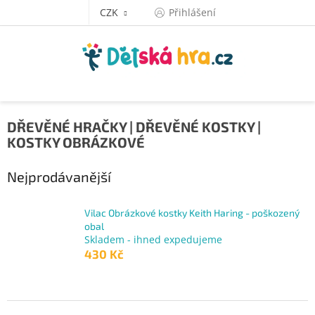
Přejít
CZK
Přihlášení
na
obsah
DŘEVĚNÉ HRAČKY | DŘEVĚNÉ KOSTKY |
KOSTKY OBRÁZKOVÉ
Nejprodávanější
Vilac Obrázkové kostky Keith Haring - poškozený
obal
Skladem - ihned expedujeme
430 Kč
Ř