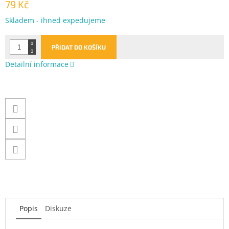
79 Kč
Měrná
Skladem - ihned expedujeme
cena:
PŘIDAT DO KOŠÍKU
Detailní informace
Popis
Diskuze