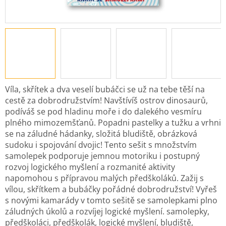
Víla, skřítek a dva veselí bubáčci se už na tebe těší na
cestě za dobrodružstvím! Navštívíš ostrov dinosaurů,
podíváš se pod hladinu moře i do dalekého vesmíru
plného mimozemšťanů. Popadni pastelky a tužku a vrhni
se na záludné hádanky, složitá bludiště, obrázková
sudoku i spojování dvojic! Tento sešit s množstvím
samolepek podporuje jemnou motoriku i postupný
rozvoj logického myšlení a rozmanité aktivity
napomohou s přípravou malých předškoláků. Zažij s
vílou, skřítkem a bubáčky pořádné dobrodružství! Vyřeš
s novými kamarády v tomto sešitě se samolepkami plno
záludných úkolů a rozvíjej logické myšlení. samolepky,
předškoláci, předškolák, logické myšlení, bludiště,