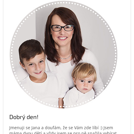
Dobrý den!
Jmenuji se Jana a doufám, že se Vám zde líbí :) Jsem
máma dvou dětí a vždy jsem se pro ně snažila vybírat