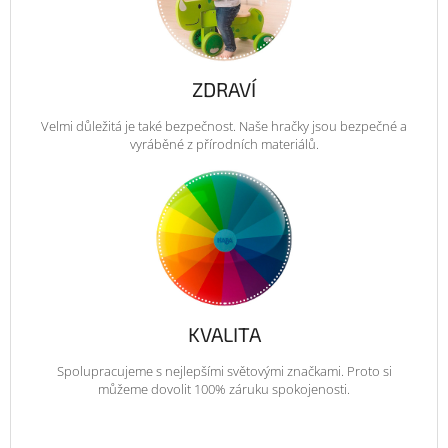
ZDRAVÍ
Velmi důležitá je také bezpečnost. Naše hračky jsou bezpečné a
vyráběné z přírodních materiálů.
KVALITA
Spolupracujeme s nejlepšími světovými značkami. Proto si
můžeme dovolit 100% záruku spokojenosti.