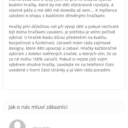
kvalitní hračky, které by mé děti všestranně rozvíjely. A
vlastně péče o mé děti mě dovedla až sem…. K myšlence
založení e-shopu s kvalitními dřevěnými hračkami.
Hračky plní důležitou roli při vývoji dětí a pokud nechcete
být doma hračkami zavaleni, je potřeba je velmi pečlivě
vybírat. U hraček kladu důraz především na kvalitu,
bezpečnost a funkčnost, zároveň mám ráda zajímavé
designy, které děti upoutají a zabaví. Hračky každoročně
vybírám z kolekcí ověřených značek, u kterých vím, že se
za ně mohu 100% zaručit. Pokud si nejste jisti svým
výběrem vhodné hračky, zavolejte mi na telefonní číslo
uvedené v horní části stránky a já Vám ráda poradím.
Hodnocení obchodu je 5 z 5 hvězdiček.