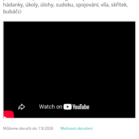
hádanky, úkoly, úlohy, sudoku, spojování, víla, skřítek,
bubáčci
Můžeme doručit do:
7.8.2026
Možnosti doručení