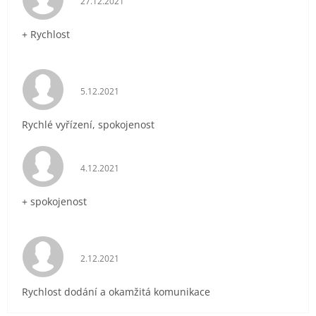
27.12.2021
+ Rychlost
Hodnocení obchodu je 5 z 5 hvězdiček.
5.12.2021
Rychlé vyřízení, spokojenost
Hodnocení obchodu je 5 z 5 hvězdiček.
4.12.2021
+ spokojenost
Hodnocení obchodu je 5 z 5 hvězdiček.
2.12.2021
Rychlost dodání a okamžitá komunikace