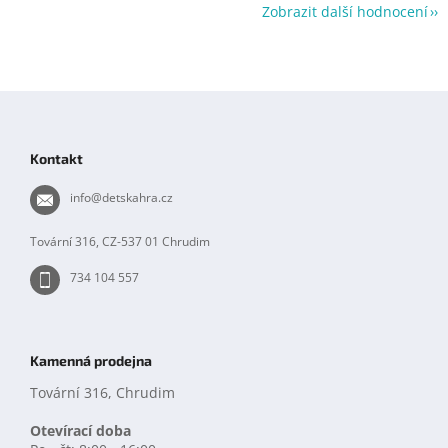
Zobrazit další hodnocení
Z
á
p
Kontakt
a
t
info
@
detskahra.cz
í
Tovární 316, CZ-537 01 Chrudim
734 104 557
Kamenná prodejna
Tovární 316, Chrudim
Otevírací doba