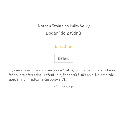
Nathan Stojan na knihy Velký
Dodání do 2 týdnů
6 530 Kč
DETAIL
Stylová a praktická knihovnička se 4 šikmými úrovněmi nabízí chytré
řešení pro přehledné uložení knih, časopisů či učebnic. Najdete zde
speciální přihrádku na časopisy a tři...
Kód:
N372544