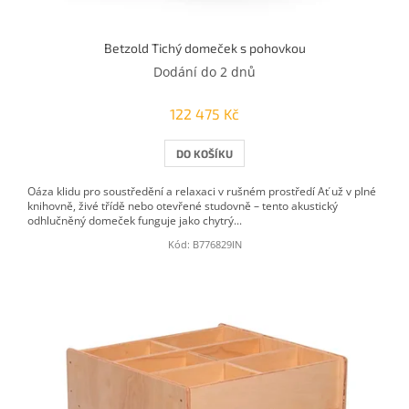
Betzold Tichý domeček s pohovkou
Dodání do 2 dnů
122 475 Kč
DO KOŠÍKU
Oáza klidu pro soustředění a relaxaci v rušném prostředí Ať už v plné
knihovně, živé třídě nebo otevřené studovně – tento akustický
odhlučněný domeček funguje jako chytrý...
Kód:
B776829IN