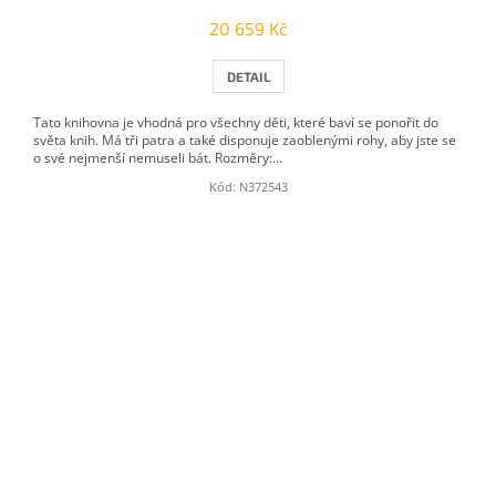
20 659 Kč
DETAIL
Tato knihovna je vhodná pro všechny děti, které baví se ponořit do
světa knih. Má tři patra a také disponuje zaoblenými rohy, aby jste se
o své nejmenší nemuseli bát. Rozměry:...
Kód:
N372543