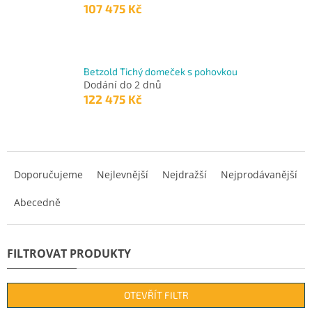
107 475 Kč
Betzold Tichý domeček s pohovkou
Dodání do 2 dnů
122 475 Kč
Ř
a
Doporučujeme
Nejlevnější
Nejdražší
Nejprodávanější
z
Abecedně
e
n
í
p
r
o
d
OTEVŘÍT FILTR