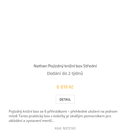
Nathan Pojízdný knižní box Střední
Dodání do 2 týdnů
6 819 Kč
DETAIL
Pojízdný knižní box se 6 přihrádkami – přehledné uložení na jednom
místě Tento praktický box s kolečky je skvělým pomocníkem pro
ukládání a vystavení menší...
Kód:
N372163