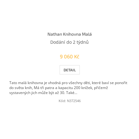
Nathan Knihovna Malá
Dodání do 2 týdnů
9 060 Kč
DETAIL
Tato malá knihovna je vhodná pro všechny děti, které baví se ponořit
do světa knih, Má tři patra a kapacitu 200 knížek, přičemž
vystavených jich může být až 30. Také...
Kód:
N372546