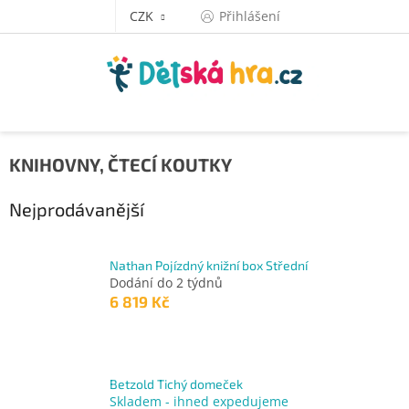
Přejít
CZK
Přihlášení
na
obsah
KNIHOVNY, ČTECÍ KOUTKY
Nejprodávanější
Nathan Pojízdný knižní box Střední
Dodání do 2 týdnů
6 819 Kč
Betzold Tichý domeček
Skladem - ihned expedujeme