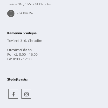
p
Tovární 316, CZ-537 01 Chrudim
i
s
734 104 557
u
Kamenná prodejna
Tovární 316, Chrudim
Otevírací doba
Po - čt: 8:00 - 16:00
Pá: 8:00 - 12:00
Sledujte nás:
Objevte
detskahra.cz
nás