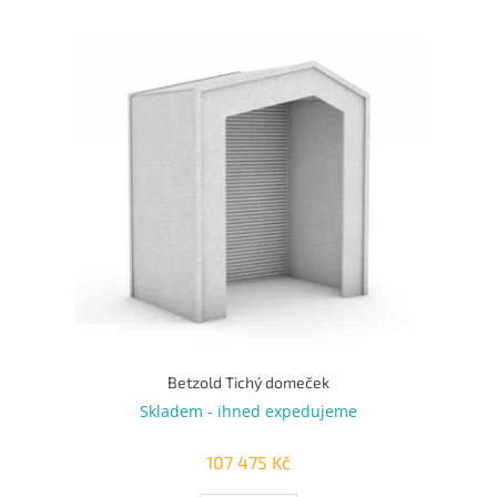
u
k
V
t
ý
ů
p
i
s
p
r
o
d
u
k
t
ů
Betzold Tichý domeček
Skladem - ihned expedujeme
107 475 Kč