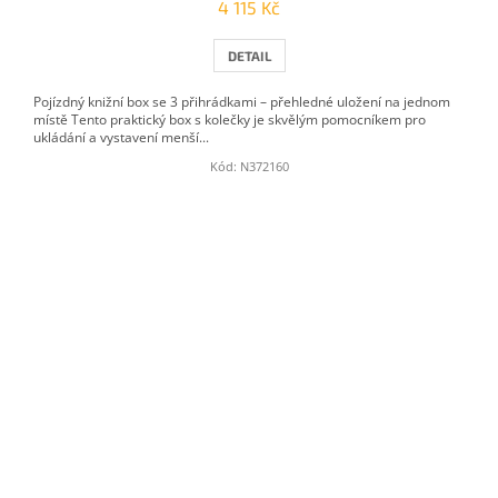
4 115 Kč
DETAIL
Pojízdný knižní box se 3 přihrádkami – přehledné uložení na jednom
místě Tento praktický box s kolečky je skvělým pomocníkem pro
ukládání a vystavení menší...
Kód:
N372160