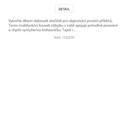
DETAIL
Vytvořte dětem dokonalé útočiště pro objevování prvních příběhů.
Tento multifunkční kousek nábytku v sobě spojuje pohodlné posezení
a chytře vymyšlenou knihovničku. Tajné i...
Kód:
1122270