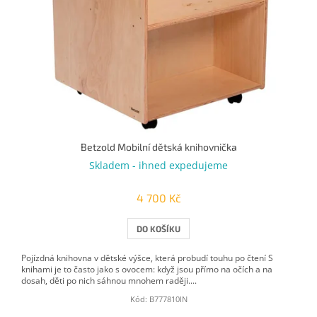
Betzold Mobilní dětská knihovnička
Skladem - ihned expedujeme
4 700 Kč
DO KOŠÍKU
Pojízdná knihovna v dětské výšce, která probudí touhu po čtení S
knihami je to často jako s ovocem: když jsou přímo na očích a na
dosah, děti po nich sáhnou mnohem raději....
Kód:
B777810IN