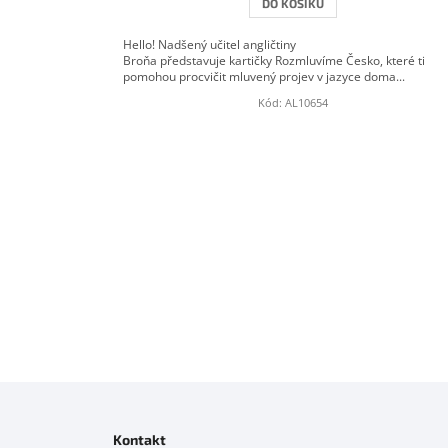
DO KOŠÍKU
Hello! Nadšený učitel angličtiny
Broňa představuje kartičky Rozmluvíme Česko, které ti
pomohou procvičit mluvený projev v jazyce doma...
Kód:
AL10654
Z
á
p
Kontakt