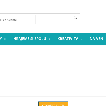
HLEDAT
Y
HRAJEME SI SPOLU
KREATIVITA
NA VEN
OTEVŘÍT FILTR