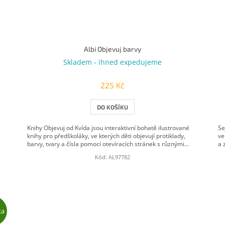
Albi Objevuj barvy
Skladem - ihned expedujeme
225 Kč
DO KOŠÍKU
Knihy Objevuj od Kvída jsou interaktivní bohatě ilustrované
Se
knihy pro předškoláky, ve kterých děti objevují protiklady,
ve
barvy, tvary a čísla pomocí otevíracích stránek s různými...
a 
Kód:
AL97782
ka