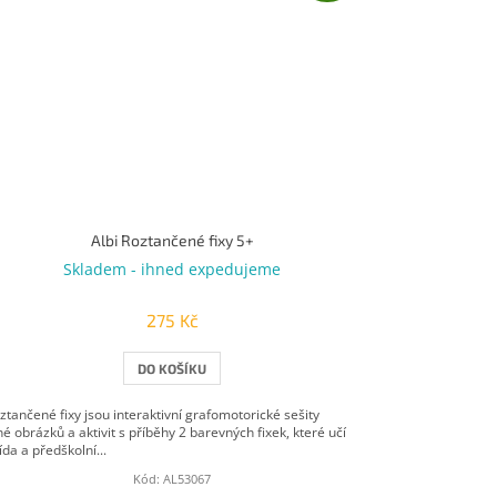
Albi Roztančené fixy 5+
Skladem - ihned expedujeme
275 Kč
DO KOŠÍKU
ztančené fixy jsou interaktivní grafomotorické sešity
né obrázků a aktivit s příběhy 2 barevných fixek, které učí
ída a předškolní...
Kód:
AL53067