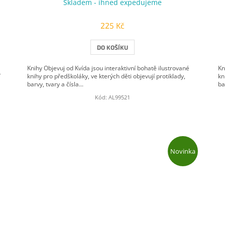
Skladem - ihned expedujeme
225 Kč
DO KOŠÍKU
Knihy Objevuj od Kvída jsou interaktivní bohatě ilustrované
Kn
í
knihy pro předškoláky, ve kterých děti objevují protiklady,
kn
barvy, tvary a čísla...
ba
Kód:
AL99521
Novinka