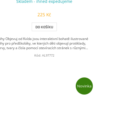
Skladem - ihned expedujeme
225 Kč
DO KOŠÍKU
ihy Objevuj od Kvída jsou interaktivní bohatě ilustrované
ihy pro předškoláky, ve kterých děti objevují protiklady,
rvy, tvary a čísla pomocí otevíracích stránek s různými...
Kód:
AL97772
Novinka