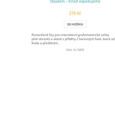
Skladem - ihned expedujeme
279 Kč
DO KOŠÍKU
Roztančené fixy jsou interaktivní grafomotorické sešity
plné obrázků a aktivit s příběhy 2 barevných fixek, které uč
Kvída a předškolní...
Kód:
AL15895