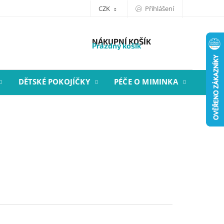
CZK
Přihlášení
NÁKUPNÍ KOŠÍK
Prázdný košík
DĚTSKÉ POKOJÍČKY
PÉČE O MIMINKA
STYL