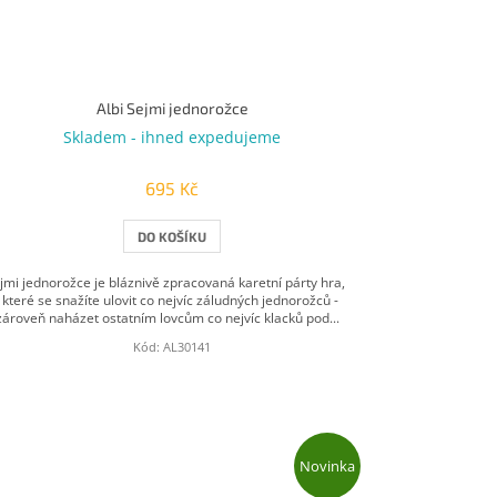
Albi Sejmi jednorožce
Skladem - ihned expedujeme
695 Kč
DO KOŠÍKU
jmi jednorožce je bláznivě zpracovaná karetní párty hra,
 které se snažíte ulovit co nejvíc záludných jednorožců -
zároveň naházet ostatním lovcům co nejvíc klacků pod...
Kód:
AL30141
Novinka