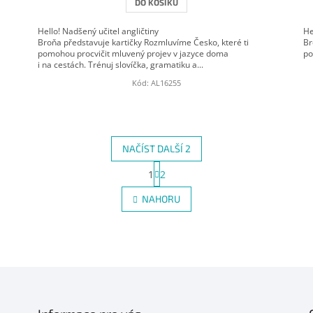
DO KOŠÍKU
Hello! Nadšený učitel angličtiny
He
Broňa představuje kartičky Rozmluvíme Česko, které ti
Br
pomohou procvičit mluvený projev v jazyce doma
po
i na cestách. Trénuj slovíčka, gramatiku a...
Kód:
AL16255
NAČÍST DALŠÍ 2
S
1
2
O
t
r
v
NAHORU
á
l
n
á
k
d
o
a
v
c
á
í
n
p
í
r
v