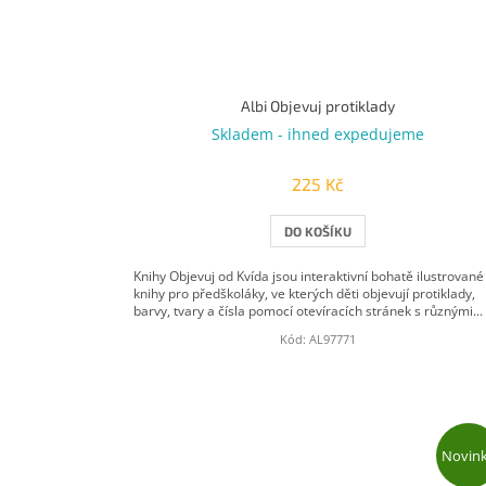
Albi Objevuj protiklady
Skladem - ihned expedujeme
225 Kč
DO KOŠÍKU
Knihy Objevuj od Kvída jsou interaktivní bohatě ilustrované
knihy pro předškoláky, ve kterých děti objevují protiklady,
barvy, tvary a čísla pomocí otevíracích stránek s různými...
Kód:
AL97771
Novin