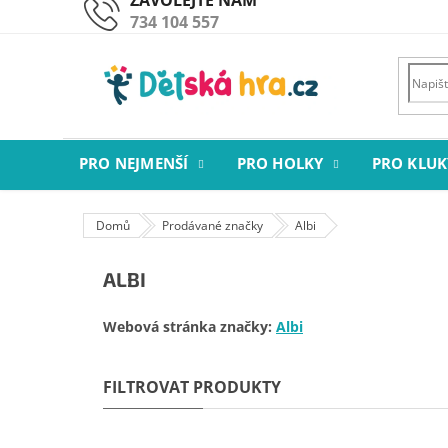
Přejít
734 104 557
na
obsah
PRO NEJMENŠÍ
PRO HOLKY
PRO KLUK
Domů
Prodávané značky
Albi
ALBI
Webová stránka značky:
Albi