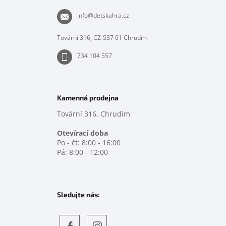
a
t
info
@
detskahra.cz
í
Tovární 316, CZ-537 01 Chrudim
734 104 557
Kamenná prodejna
Tovární 316, Chrudim
Otevírací doba
Po - čt: 8:00 - 16:00
Pá: 8:00 - 12:00
Sledujte nás: