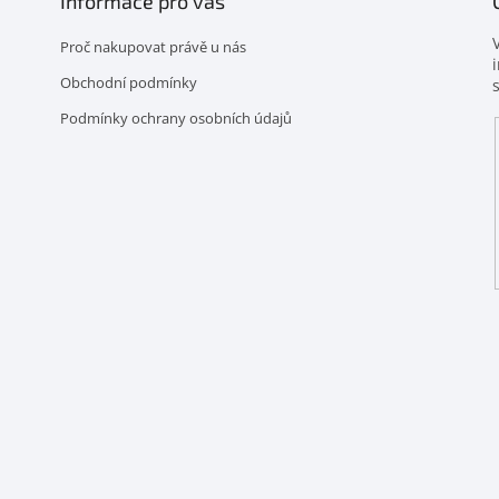
Informace pro vás
k
y
Proč nakupovat právě u nás
v
ý
Obchodní podmínky
p
Podmínky ochrany osobních údajů
i
s
u