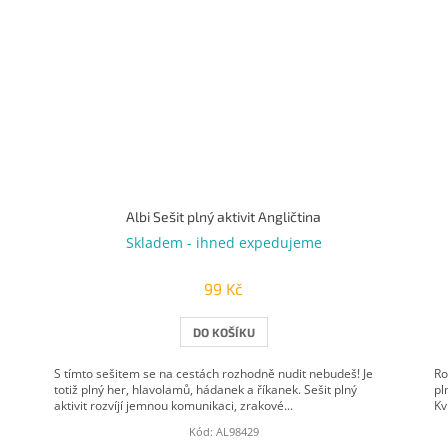
Albi Sešit plný aktivit Angličtina
Skladem - ihned expedujeme
99 Kč
DO KOŠÍKU
S tímto sešitem se na cestách rozhodně nudit nebudeš! Je
Ro
totiž plný her, hlavolamů, hádanek a říkanek. Sešit plný
pl
aktivit rozvíjí jemnou komunikaci, zrakové...
Kv
Kód:
AL98429