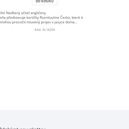
DO KOŠÍKU
llo! Nadšený učitel angličtiny
oňa představuje kartičky Rozmluvíme Česko, které ti
mohou procvičit mluvený projev v jazyce doma...
Kód:
AL16254