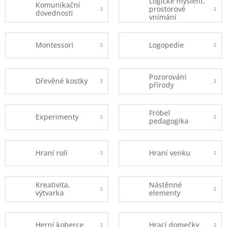
Logické myšlení,
Komunikační
prostorové
dovednosti
vnímání
Montessori
Logopedie
Pozorování
Dřevěné kostky
přírody
Fröbel
Experimenty
pedagogika
Hraní rolí
Hraní venku
Kreativita,
Nástěnné
výtvarka
elementy
Herní koberce
Hrací domečky