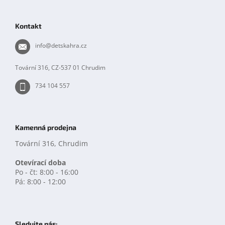
p
á
r
p
v
Kontakt
k
a
y
t
info
@
detskahra.cz
v
í
ý
p
Tovární 316, CZ-537 01 Chrudim
i
s
734 104 557
u
Kamenná prodejna
Tovární 316, Chrudim
Otevírací doba
Po - čt: 8:00 - 16:00
Pá: 8:00 - 12:00
Sledujte nás: