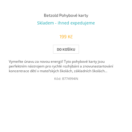
Betzold Pohybové karty
Skladem - ihned expedujeme
199 Kč
DO KOŠÍKU
Vymeňte únavu za novou energii! Tyto pohybové karty jsou
perfektním nástrojem pro rychlé rozhýbání a znovunastartování
koncentrace dětí v mateřských školách, základních školách...
Kód:
B774994IN