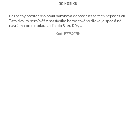
DO KOŠÍKU
Bezpečný prostor pro první pohybová dobrodružství těch nejmenších
Tato dvojitá herní věž z masivního borovicového dřeva je speciálně
navržena pro batolata a děti do 3 let. Díky...
Kód:
B778707IN