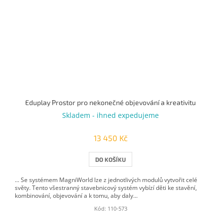
Eduplay Prostor pro nekonečné objevování a kreativitu
Skladem - ihned expedujeme
13 450 Kč
DO KOŠÍKU
... Se systémem MagniWorld lze z jednotlivých modulů vytvořit celé
světy. Tento všestranný stavebnicový systém vybízí děti ke stavění,
kombinování, objevování a k tomu, aby daly...
Kód:
110-573