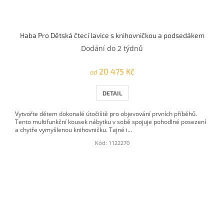
Haba Pro Dětská čtecí lavice s knihovničkou a podsedákem
Dodání do 2 týdnů
20 475 Kč
od
DETAIL
Vytvořte dětem dokonalé útočiště pro objevování prvních příběhů.
Tento multifunkční kousek nábytku v sobě spojuje pohodlné posezení
a chytře vymyšlenou knihovničku. Tajné i...
Kód:
1122270