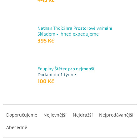
Nathan Třídící hra Prostorové vnímání
Skladem - ihned expedujeme
395 Kč
Eduplay Štětec pro nejmenší
Dodání do 1 týdne
100 Kč
Ř
a
Doporučujeme
Nejlevnější
Nejdražší
Nejprodávanější
z
Abecedně
e
n