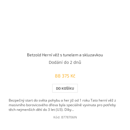
Betzold Herní věž s tunelem a skluzavkou
Dodání do 2 dnů
88 375 Kč
DO KOŠÍKU
Bezpečný start do světa pohybu a her již od 1 roku Tato herní věž z
masivního borovicového dřeva byla speciálně vyvinuta pro potřeby
těch nejmenších dětí do 3 let (U3). Díky...
Kód:
B778706IN