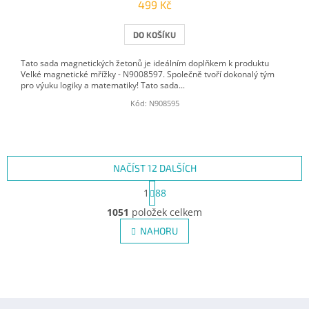
499 Kč
DO KOŠÍKU
Tato sada magnetických žetonů je ideálním doplňkem k produktu
Velké magnetické mřížky - N9008597. Společně tvoří dokonalý tým
pro výuku logiky a matematiky! Tato sada...
Kód:
N908595
NAČÍST 12 DALŠÍCH
S
1
88
t
O
r
1051
položek celkem
v
á
l
NAHORU
n
á
k
d
o
v
a
á
c
n
í
Z
í