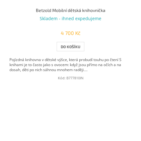
Betzold Mobilní dětská knihovnička
Skladem - ihned expedujeme
4 700 Kč
DO KOŠÍKU
Pojízdná knihovna v dětské výšce, která probudí touhu po čtení S
knihami je to často jako s ovocem: když jsou přímo na očích a na
dosah, děti po nich sáhnou mnohem raději....
Kód:
B777810IN