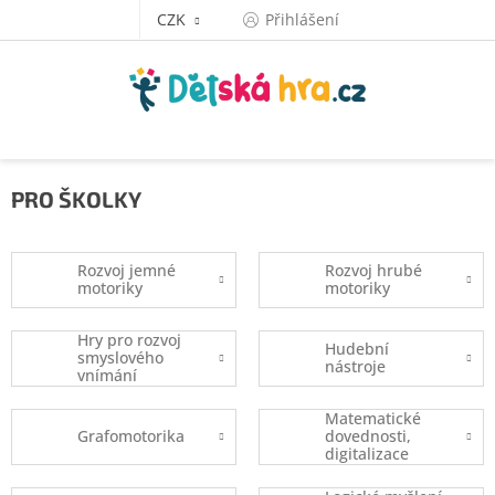
Přejít
CZK
Přihlášení
na
obsah
PRO ŠKOLKY
Rozvoj jemné
Rozvoj hrubé
motoriky
motoriky
Hry pro rozvoj
Hudební
smyslového
nástroje
vnímání
Matematické
Grafomotorika
dovednosti,
digitalizace