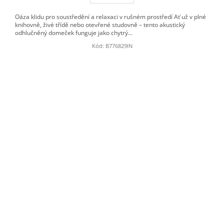
Oáza klidu pro soustředění a relaxaci v rušném prostředí Ať už v plné
knihovně, živé třídě nebo otevřené studovně – tento akustický
odhlučněný domeček funguje jako chytrý...
Kód:
B776829IN