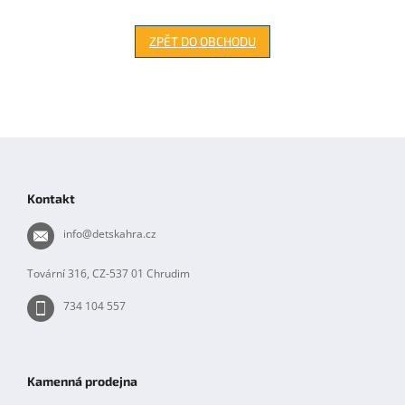
ZPĚT DO OBCHODU
Z
á
p
Kontakt
a
t
info
@
detskahra.cz
í
Tovární 316, CZ-537 01 Chrudim
734 104 557
Kamenná prodejna