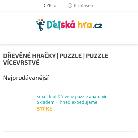
Přejít
CZK
Přihlášení
na
obsah
DŘEVĚNÉ HRAČKY | PUZZLE | PUZZLE
VÍCEVRSTVÉ
Nejprodávanější
small foot Dřevěné puzzle anatomie
Skladem - ihned expedujeme
517 Kč
Ř