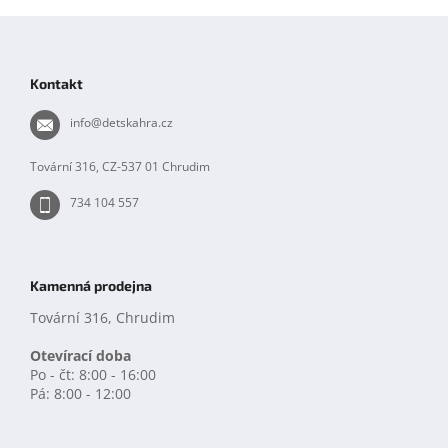
d
Z
a
á
c
í
p
Kontakt
p
a
r
t
info
@
detskahra.cz
v
í
k
y
Tovární 316, CZ-537 01 Chrudim
v
ý
734 104 557
p
i
s
u
Kamenná prodejna
Tovární 316, Chrudim
Otevírací doba
Po - čt: 8:00 - 16:00
Pá: 8:00 - 12:00