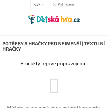
Přejít
CZK
Přihlášení
na
obsah
POTŘEBY A HRAČKY PRO NEJMENŠÍ | TEXTILNÍ
HRAČKY
Produkty teprve připravujeme.
Můžete se ale podívat na ostatní kategorie.