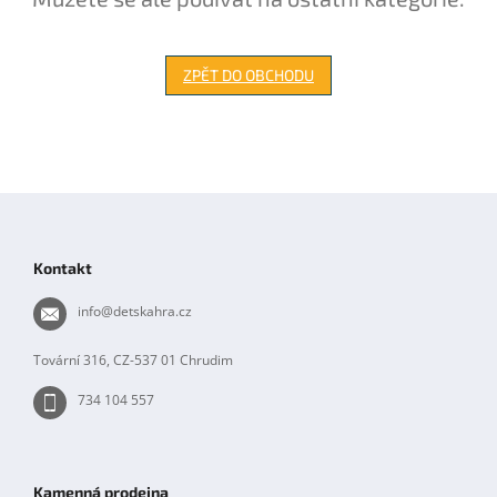
ZPĚT DO OBCHODU
Z
á
p
Kontakt
a
t
info
@
detskahra.cz
í
Tovární 316, CZ-537 01 Chrudim
734 104 557
Kamenná prodejna