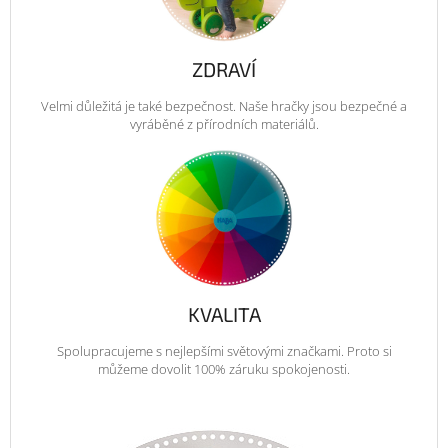
ZDRAVÍ
Velmi důležitá je také bezpečnost. Naše hračky jsou bezpečné a
vyráběné z přírodních materiálů.
KVALITA
Spolupracujeme s nejlepšími světovými značkami. Proto si
můžeme dovolit 100% záruku spokojenosti.