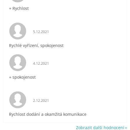
+ Rychlost
Hodnocení obchodu je 5 z 5 hvězdiček.
5.12.2021
Rychlé vyřízení, spokojenost
Hodnocení obchodu je 5 z 5 hvězdiček.
4.12.2021
+ spokojenost
Hodnocení obchodu je 5 z 5 hvězdiček.
2.12.2021
Rychlost dodání a okamžitá komunikace
Zobrazit další hodnocení