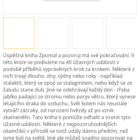
Úspěšná kniha Zpomal a pozoruj má své pokračování. V
této knize se podíváme na 40 úžasných událostí v
podobě příběhů vyprávěných krok za krokem. Některé z
nich trvají dlouho, dny, týdny nebo roky - například
stalaktit, který se spojí se stalagmitem, nebo když se ze
žaludu stane dub. Jiné se odehrávají každý den - třeba
jablko padající ze stromu nebo poryv větru, který vynese
létajícího draka do vzduchu. Svět kolem nás neustále
vytváří zázraky, od narození hvězdy až po vznik
zkamenělin. Tato kniha ti pomůže odhalit a ocenit tyto
úžasné události. Některé z nejpozoruhodnějších
okamžiků v přírodě se totiž udály dávno předtím, než
jsme byli na světě. Jiné ale můžeš snadno pozorovat na