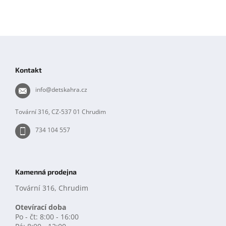
Z
á
p
Kontakt
a
t
info
@
detskahra.cz
í
Tovární 316, CZ-537 01 Chrudim
734 104 557
Kamenná prodejna
Tovární 316, Chrudim
Otevírací doba
Po - čt: 8:00 - 16:00