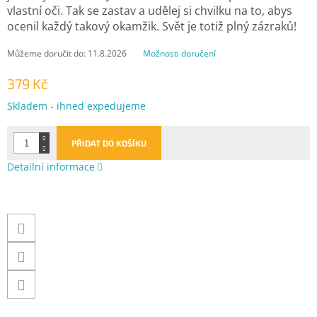
vlastní oči. Tak se zastav a udělej si chvilku na to, abys
ocenil každý takový okamžik. Svět je totiž plný zázraků!
Můžeme doručit do:
11.8.2026
Možnosti doručení
379 Kč
Měrná
Skladem - ihned expedujeme
cena:
PŘIDAT DO KOŠÍKU
Detailní informace