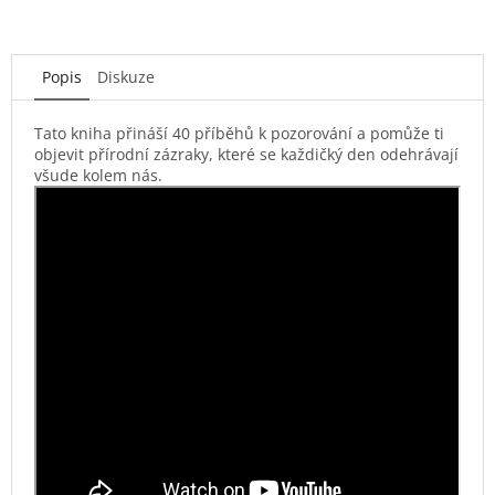
Popis
Diskuze
Tato kniha přináší 40 příběhů k pozorování a pomůže ti
objevit přírodní zázraky, které se každičký den odehrávají
všude kolem nás.