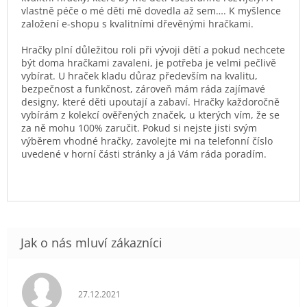
vlastně péče o mé děti mě dovedla až sem…. K myšlence
založení e-shopu s kvalitními dřevěnými hračkami.
Hračky plní důležitou roli při vývoji dětí a pokud nechcete
být doma hračkami zavaleni, je potřeba je velmi pečlivě
vybírat. U hraček kladu důraz především na kvalitu,
bezpečnost a funkčnost, zároveň mám ráda zajímavé
designy, které děti upoutají a zabaví. Hračky každoročně
vybírám z kolekcí ověřených značek, u kterých vím, že se
za ně mohu 100% zaručit. Pokud si nejste jisti svým
výběrem vhodné hračky, zavolejte mi na telefonní číslo
uvedené v horní části stránky a já Vám ráda poradím.
Hodnocení obchodu je 5 z 5 hvězdiček.
27.12.2021