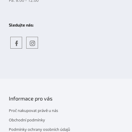
Pá: 8:00 - 12:00
Sledujte nás:
Objevte
detskahra.cz
nás
na
facebooku
Informace pro vás
Proč nakupovat právě u nás
Obchodní podmínky
Podmínky ochrany osobních údajů