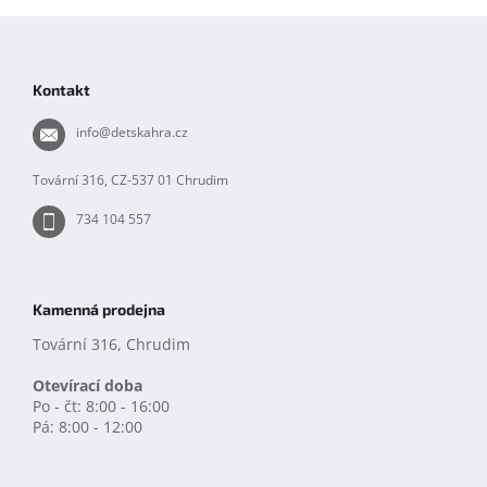
Z
á
p
Kontakt
a
t
info
@
detskahra.cz
í
Tovární 316, CZ-537 01 Chrudim
734 104 557
Kamenná prodejna
Tovární 316, Chrudim
Otevírací doba
Po - čt: 8:00 - 16:00
Pá: 8:00 - 12:00