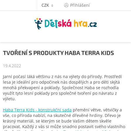
Přejít
CZK
Přihlášení
na
obsah
TVOŘENÍ S PRODUKTY HABA TERRA KIDS
19.4.2022
Jarní počasí láká většinu z nás na výlety do přírody. Prostředí
lesa je ideální pro odpočinek nás dospělých a pro děti skýtá
mnohá překvapení a poklady. Společnost Haba se rozhodla
využít tyto lesní poklady pro společné tvoření po návratu z
výletu.
Haba Terra Kids - konstrukční sada
přemění větve, větvičky a
vše, co příroda nabízí, na skutečné dřevěné hrdiny. Dřevo je
krásný materiál, se kterým se bude Vašim dětem skvěle
pracovat. Každý z vás si může snadno postavit svého vlastního