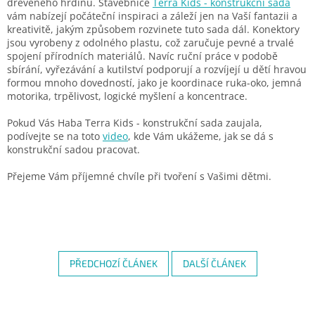
dřevěného hrdinu. Stavebnice
Terra Kids - konstrukční sada
vám nabízejí počáteční inspiraci a záleží jen na Vaší fantazii a
kreativitě, jakým způsobem rozvinete tuto sada dál. Konektory
jsou vyrobeny z odolného plastu, což zaručuje pevné a trvalé
spojení přírodních materiálů. Navíc ruční práce v podobě
sbírání, vyřezávání a kutilství podporují a rozvíjejí u dětí hravou
formou mnoho dovedností, jako je koordinace ruka-oko, jemná
motorika, trpělivost, logické myšlení a koncentrace.
Pokud Vás Haba Terra Kids - konstrukční sada zaujala,
podívejte se na toto
video
, kde Vám ukážeme, jak se dá s
konstrukční sadou pracovat.
Přejeme Vám příjemné chvíle při tvoření s Vašimi dětmi.
PŘEDCHOZÍ ČLÁNEK
DALŠÍ ČLÁNEK