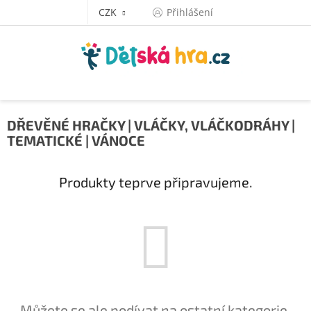
Přejít
CZK
Přihlášení
na
obsah
DŘEVĚNÉ HRAČKY | VLÁČKY, VLÁČKODRÁHY |
TEMATICKÉ | VÁNOCE
Produkty teprve připravujeme.
Můžete se ale podívat na ostatní kategorie.