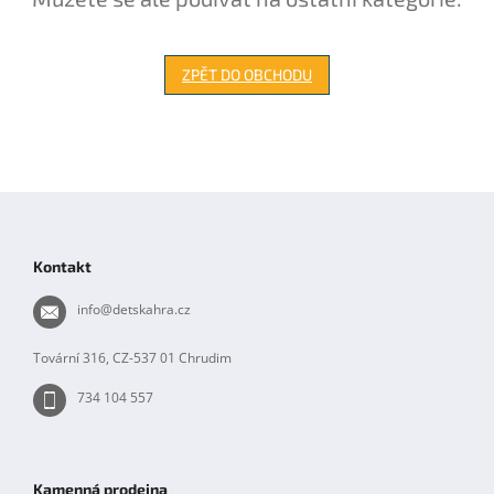
ZPĚT DO OBCHODU
Z
á
p
Kontakt
a
t
info
@
detskahra.cz
í
Tovární 316, CZ-537 01 Chrudim
734 104 557
Kamenná prodejna