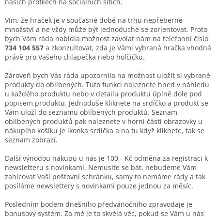
našich profilech na sociálních sítích.
Vím, že hraček je v současné době na trhu nepřeberné
množství a ne vždy může být jednoduché se zorientovat. Proto
bych Vám ráda nabídla možnost zavolat nám na telefonní číslo
734 104 557
a zkonzultovat, zda je Vámi vybraná hračka vhodná
právě pro Vašeho chlapečka nebo holčičku.
Zároveň bych Vás ráda upozornila na možnost uložit si vybrané
produkty do oblíbených. Tuto funkci naleznete hned v náhledu
u každého produktu nebo v detailu produktu úplně dole pod
popisem produktu. Jednoduše kliknete na srdíčko a produkt se
Vám uloží do seznamu oblíbených produktů. Seznam
oblíbených produktů pak naleznete v horní části obrazovky u
nákupího košíku je ikonka srdíčka a na tu když kliknete, tak se
seznam zobrazí.
Další výnodou nákupu u nás je 100,- Kč odměna za registraci k
newsletteru s novinkami. Nemusíte se bát, nebudeme Vám
zahlcovat Vaši poštovní schránku, samy to nemáme rády a tak
posíláme newslettery s novinkami pouze jednou za měsíc.
Posledním bodem dnešního předvánočního zpravodaje je
bonusový systém. Za mě je to skvělá věc, pokud se Vám u nás