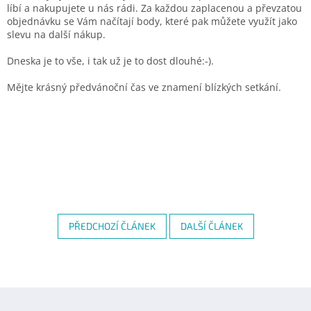
líbí a nakupujete u nás rádi. Za každou zaplacenou a převzatou
objednávku se Vám načítají body, které pak můžete využít jako
slevu na další nákup.
Dneska je to vše, i tak už je to dost dlouhé:-).
Mějte krásný předvánoční čas ve znamení blízkých setkání.
PŘEDCHOZÍ ČLÁNEK
DALŠÍ ČLÁNEK
Z
á