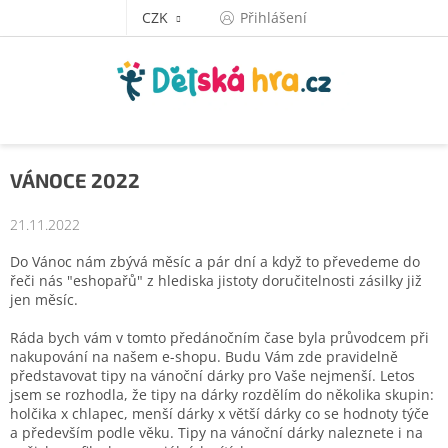
Přejít
CZK
Přihlášení
na
obsah
VÁNOCE 2022
21.11.2022
Do Vánoc nám zbývá měsíc a pár dní a když to převedeme do
řeči nás "eshopařů" z hlediska jistoty doručitelnosti zásilky již
jen měsíc.
Ráda bych vám v tomto předánočním čase byla průvodcem při
nakupování na našem e-shopu. Budu Vám zde pravidelně
představovat tipy na vánoční dárky pro Vaše nejmenší. Letos
jsem se rozhodla, že tipy na dárky rozdělím do několika skupin:
holčika x chlapec, menší dárky x větší dárky co se hodnoty týče
a především podle věku. Tipy na vánoční dárky naleznete i na