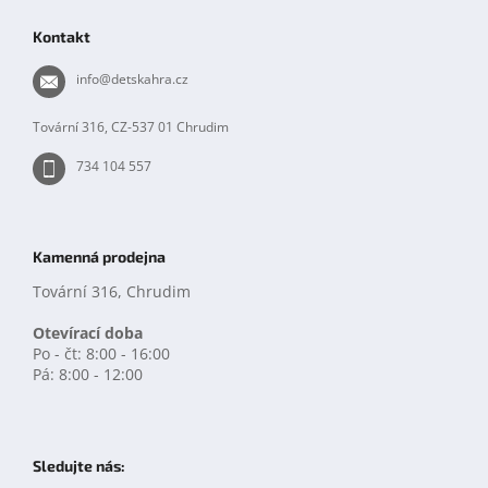
p
Kontakt
a
t
info
@
detskahra.cz
í
Tovární 316, CZ-537 01 Chrudim
734 104 557
Kamenná prodejna
Tovární 316, Chrudim
Otevírací doba
Po - čt: 8:00 - 16:00
Pá: 8:00 - 12:00
Sledujte nás: