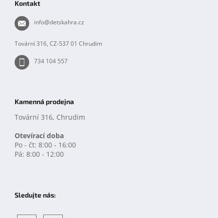
Kontakt
y
a
v
t
info
@
detskahra.cz
ý
í
p
i
Tovární 316, CZ-537 01 Chrudim
s
u
734 104 557
Kamenná prodejna
Tovární 316, Chrudim
Otevírací doba
Po - čt: 8:00 - 16:00
Pá: 8:00 - 12:00
Sledujte nás: