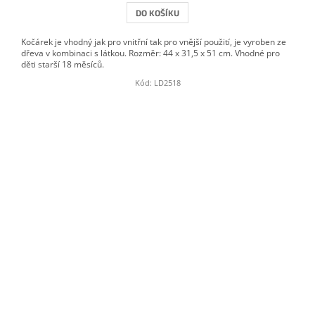
DO KOŠÍKU
Kočárek je vhodný jak pro vnitřní tak pro vnější použití, je vyroben ze
dřeva v kombinaci s látkou. Rozměr: 44 x 31,5 x 51 cm. Vhodné pro
děti starší 18 měsíců.
Kód:
LD2518