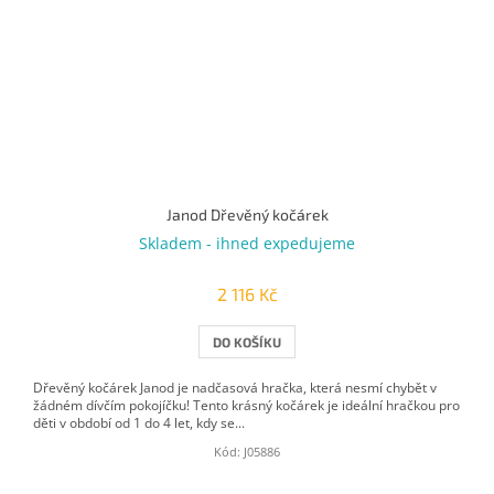
Janod Dřevěný kočárek
Skladem - ihned expedujeme
2 116 Kč
DO KOŠÍKU
Dřevěný kočárek Janod je nadčasová hračka, která nesmí chybět v
žádném dívčím pokojíčku! Tento krásný kočárek je ideální hračkou pro
děti v období od 1 do 4 let, kdy se...
Kód:
J05886