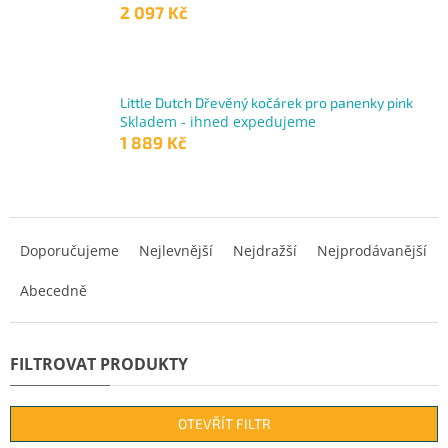
2 097 Kč
Little Dutch Dřevěný kočárek pro panenky pink
Skladem - ihned expedujeme
1 889 Kč
Ř
a
Doporučujeme
Nejlevnější
Nejdražší
Nejprodávanější
z
Abecedně
e
n
í
p
r
o
d
OTEVŘÍT FILTR