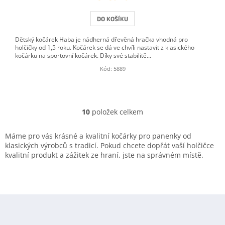
DO KOŠÍKU
Dětský kočárek Haba je nádherná dřevěná hračka vhodná pro
holčičky od 1,5 roku. Kočárek se dá ve chvíli nastavit z klasického
kočárku na sportovní kočárek. Díky své stabilitě...
Kód:
5889
10
položek celkem
O
v
l
Máme pro vás krásné a kvalitní kočárky pro panenky od
á
klasických výrobců s tradicí. Pokud chcete dopřát vaší holčičce
d
kvalitní produkt a zážitek ze hraní, jste na správném místě.
a
c
í
p
Z
r
á
v
k
p