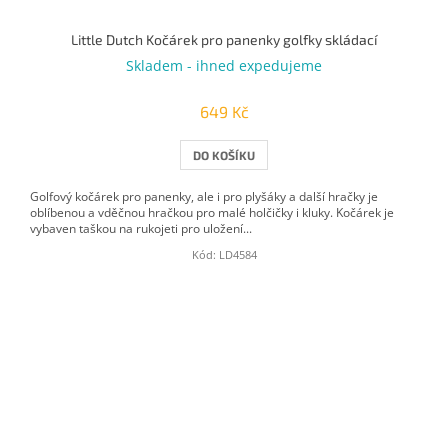
Little Dutch Kočárek pro panenky golfky skládací
Skladem - ihned expedujeme
649 Kč
DO KOŠÍKU
Golfový kočárek pro panenky, ale i pro plyšáky a další hračky je
oblíbenou a vděčnou hračkou pro malé holčičky i kluky. Kočárek je
vybaven taškou na rukojeti pro uložení...
Kód:
LD4584