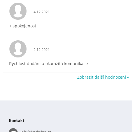
Hodnocení obchodu je 5 z 5 hvězdiček.
4.12.2021
+ spokojenost
Hodnocení obchodu je 5 z 5 hvězdiček.
2.12.2021
Rychlost dodání a okamžitá komunikace
Zobrazit další hodnocení
Z
á
p
Kontakt
a
t
info
@
detskahra.cz