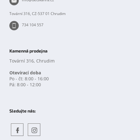
í
Tovární 316, CZ-537 01 Chrudim
734 104 557
Kamenná prodejna
Tovární 316, Chrudim
Otevírací doba
Po - čt: 8:00 - 16:00
Pá: 8:00 - 12:00
Sledujte nás:
Objevte
detskahra.cz