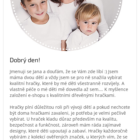
Dobrý den!
Jmenuji se Jana a doufám, že se Vám zde líbí :) Jsem
máma dvou dětí a vždy jsem se pro ně snažila vybírat
kvalitní hračky, které by mé děti všestranně rozvíjely. A
vlastně péče o mé děti mě dovedla až sem…. K myšlence
založení e-shopu s kvalitními dřevěnými hračkami.
Hračky plní důležitou roli při vývoji dětí a pokud nechcete
být doma hračkami zavaleni, je potřeba je velmi pečlivě
vybírat. U hraček kladu důraz především na kvalitu,
bezpečnost a funkčnost, zároveň mám ráda zajímavé
designy, které děti upoutají a zabaví. Hračky každoročně
vybírám z kolekcí ověřených značek, u kterých vím, že se