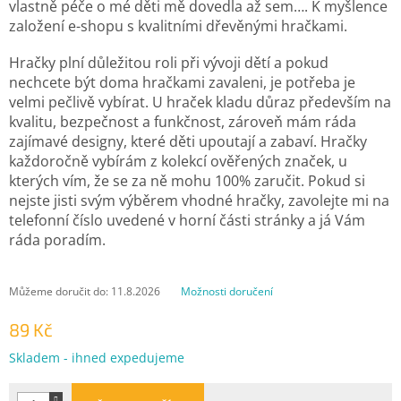
vlastně péče o mé děti mě dovedla až sem…. K myšlence
založení e-shopu s kvalitními dřevěnými hračkami.
Hračky plní důležitou roli při vývoji dětí a pokud
nechcete být doma hračkami zavaleni, je potřeba je
velmi pečlivě vybírat. U hraček kladu důraz především na
kvalitu, bezpečnost a funkčnost, zároveň mám ráda
zajímavé designy, které děti upoutají a zabaví. Hračky
každoročně vybírám z kolekcí ověřených značek, u
kterých vím, že se za ně mohu 100% zaručit. Pokud si
nejste jisti svým výběrem vhodné hračky, zavolejte mi na
telefonní číslo uvedené v horní části stránky a já Vám
ráda poradím.
Můžeme doručit do:
11.8.2026
Možnosti doručení
89 Kč
Měrná
Skladem - ihned expedujeme
cena: