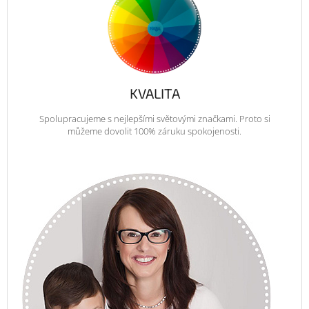
KVALITA
Spolupracujeme s nejlepšími světovými značkami. Proto si
můžeme dovolit 100% záruku spokojenosti.