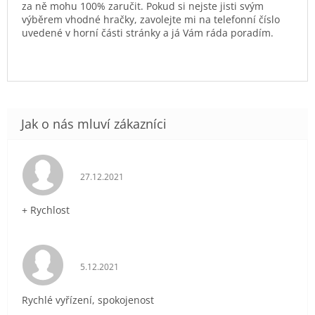
za ně mohu 100% zaručit. Pokud si nejste jisti svým
výběrem vhodné hračky, zavolejte mi na telefonní číslo
uvedené v horní části stránky a já Vám ráda poradím.
Hodnocení obchodu je 5 z 5 hvězdiček.
27.12.2021
+ Rychlost
Hodnocení obchodu je 5 z 5 hvězdiček.
5.12.2021
Rychlé vyřízení, spokojenost