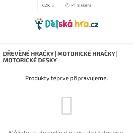
Přejít
CZK
Přihlášení
na
obsah
DŘEVĚNÉ HRAČKY | MOTORICKÉ HRAČKY |
MOTORICKÉ DESKY
Produkty teprve připravujeme.
Můžete se ale podívat na ostatní kategorie.