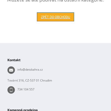
ZPĚT DO OBCHODU
Z
á
p
Kontakt
a
t
info
@
detskahra.cz
í
Tovární 316, CZ-537 01 Chrudim
734 104 557
Kamenná prodejna