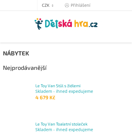
Přejít
CZK
Přihlášení
na
obsah
NÁBYTEK
Nejprodávanější
Le Toy Van Stůl s židlemi
Skladem - ihned expedujeme
4 679 Kč
Le Toy Van Toaletní stoleček
Skladem - ihned expedujeme