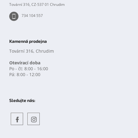
y
Tovární 316, CZ-537 01 Chrudim
v
ý
734 104 557
p
i
s
u
Kamenná prodejna
Tovární 316, Chrudim
Otevírací doba
Po - čt: 8:00 - 16:00
Pá: 8:00 - 12:00
Sledujte nás:
Objevte
detskahra.cz
nás