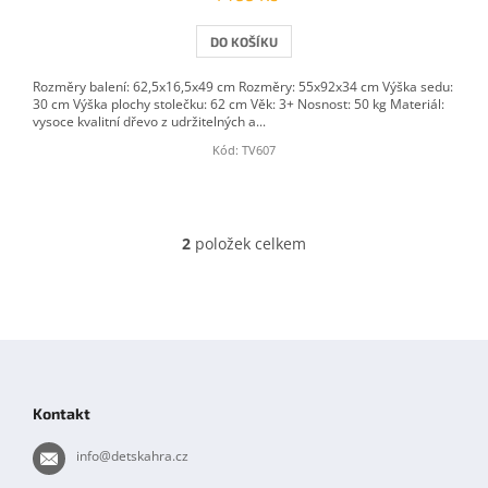
DO KOŠÍKU
Rozměry balení: 62,5x16,5x49 cm Rozměry: 55x92x34 cm Výška sedu:
30 cm Výška plochy stolečku: 62 cm Věk: 3+ Nosnost: 50 kg Materiál:
vysoce kvalitní dřevo z udržitelných a...
Kód:
TV607
2
položek celkem
O
v
l
á
d
Z
a
á
c
í
p
Kontakt
p
a
r
t
info
@
detskahra.cz
v
í
k