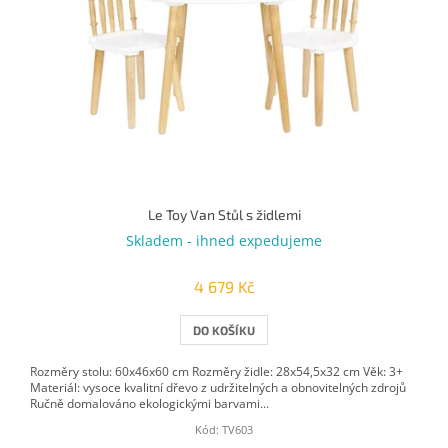
p
r
o
d
u
k
t
ů
Le Toy Van Stůl s židlemi
Skladem - ihned expedujeme
4 679 Kč
DO KOŠÍKU
Rozměry stolu: 60x46x60 cm Rozměry židle: 28x54,5x32 cm Věk: 3+
Materiál: vysoce kvalitní dřevo z udržitelných a obnovitelných zdrojů
Ručně domalováno ekologickými barvami...
Kód:
TV603