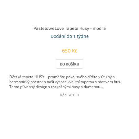
PasteloweLove Tapeta Husy - modrá
Dodání do 1 týdne
650 Kč
DO KOŠÍKU
Dětská tapeta HUSY – proměňte pokoj svého dítěte v útulný a
harmonický prostor s naší vysoce kvalitní tapetou s motivem hus.
Tento půvabný design s rozkošnými husy a tlumenou...
Kód:
W-G-B