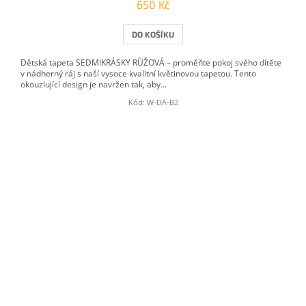
650 Kč
DO KOŠÍKU
Dětská tapeta SEDMIKRÁSKY RŮŽOVÁ – proměňte pokoj svého dítěte
v nádherný ráj s naší vysoce kvalitní květinovou tapetou. Tento
okouzlující design je navržen tak, aby...
Kód:
W-DA-B2