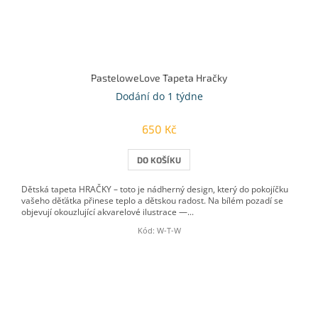
PasteloweLove Tapeta Hračky
Dodání do 1 týdne
650 Kč
DO KOŠÍKU
Dětská tapeta HRAČKY – toto je nádherný design, který do pokojíčku
vašeho děťátka přinese teplo a dětskou radost. Na bílém pozadí se
objevují okouzlující akvarelové ilustrace —...
Kód:
W-T-W