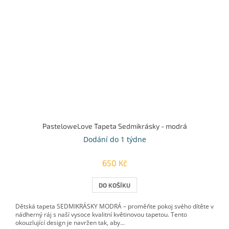
PasteloweLove Tapeta Sedmikrásky - modrá
Dodání do 1 týdne
650 Kč
DO KOŠÍKU
Dětská tapeta SEDMIKRÁSKY MODRÁ – proměňte pokoj svého dítěte v
nádherný ráj s naší vysoce kvalitní květinovou tapetou. Tento
okouzlující design je navržen tak, aby...