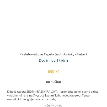
PasteloweLove Tapeta Sedmikrásky - fialová
Dodání do 1 týdne
650 Kč
DO KOŠÍKU
Dětská tapeta SEDMIKRÁSKY FIALOVÁ – proměňte pokoj svého dítěte
v nádherný ráj s naší vysoce kvalitní květinovou tapetou. Tento
okouzlující design je navržen tak, aby...
Kód:
W-DA-PL