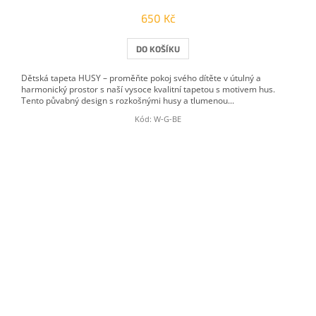
650 Kč
DO KOŠÍKU
Dětská tapeta HUSY – proměňte pokoj svého dítěte v útulný a
harmonický prostor s naší vysoce kvalitní tapetou s motivem hus.
Tento půvabný design s rozkošnými husy a tlumenou...
Kód:
W-G-BE