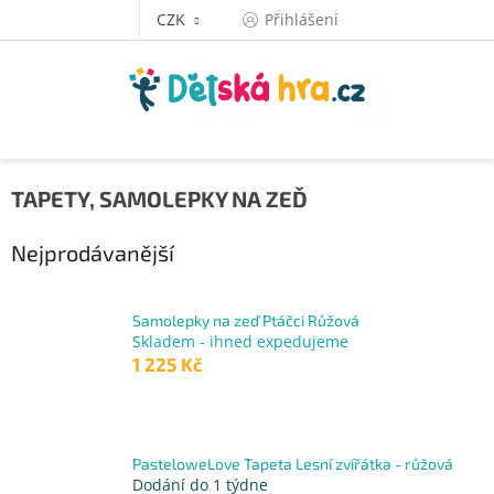
Přejít
CZK
Přihlášení
na
obsah
TAPETY, SAMOLEPKY NA ZEĎ
Nejprodávanější
Samolepky na zeď Ptáčci Růžová
Skladem - ihned expedujeme
1 225 Kč
PasteloweLove Tapeta Lesní zvířátka - růžová
Dodání do 1 týdne