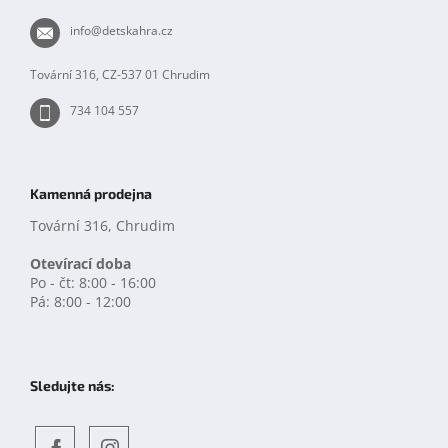
p
t
info
@
detskahra.cz
i
í
s
u
Tovární 316, CZ-537 01 Chrudim
734 104 557
Kamenná prodejna
Tovární 316, Chrudim
Otevírací doba
Po - čt: 8:00 - 16:00
Pá: 8:00 - 12:00
Sledujte nás: