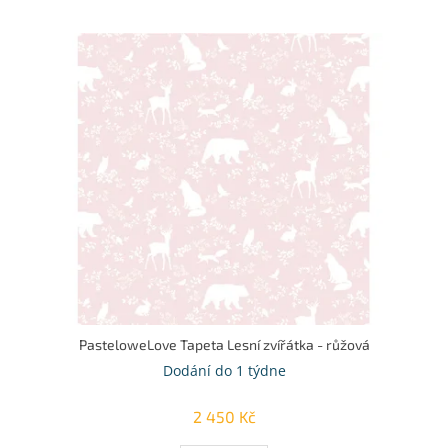
u
k
V
t
ý
ů
p
i
s
p
r
o
d
u
k
t
ů
PasteloweLove Tapeta Lesní zvířátka - růžová
Dodání do 1 týdne
2 450 Kč