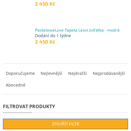
2 450 Kč
PasteloweLove Tapeta Lesní zvířátka - modrá
Dodání do 1 týdne
2 450 Kč
Ř
a
Doporučujeme
Nejlevnější
Nejdražší
Nejprodávanější
z
Abecedně
e
n
í
p
r
o
d
OTEVŘÍT FILTR