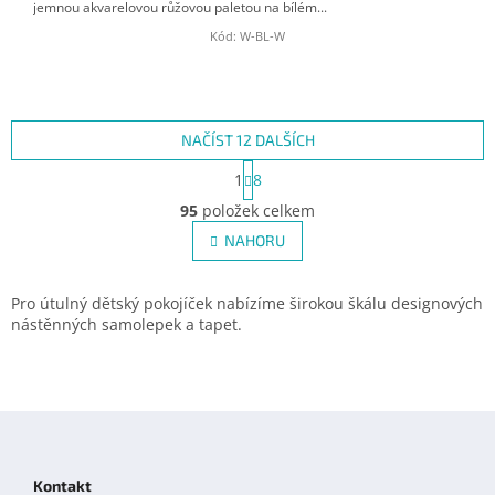
jemnou akvarelovou růžovou paletou na bílém...
Kód:
W-BL-W
NAČÍST 12 DALŠÍCH
S
1
8
t
O
r
95
položek celkem
v
á
l
NAHORU
n
á
k
d
o
v
a
Pro útulný dětský pokojíček nabízíme širokou škálu designových
á
c
nástěnných samolepek a tapet.
n
í
í
p
r
v
Z
k
á
y
p
v
Kontakt
ý
a