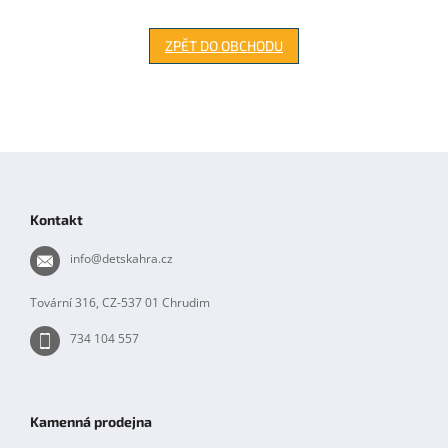
ZPĚT DO OBCHODU
Z
á
p
Kontakt
a
t
info
@
detskahra.cz
í
Tovární 316, CZ-537 01 Chrudim
734 104 557
Kamenná prodejna