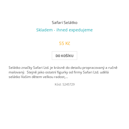
Safari Selátko
Skladem - ihned expedujeme
55 Kč
DO KOŠÍKU
Selátko značky Safari Ltd. je krásně do detailu propracovaný a ručně
malovaný. Stejně jako ostatní figurky od firmy Safari Ltd. udělá
selátko Vašim dětem velkou radost,...
Kód:
S245729