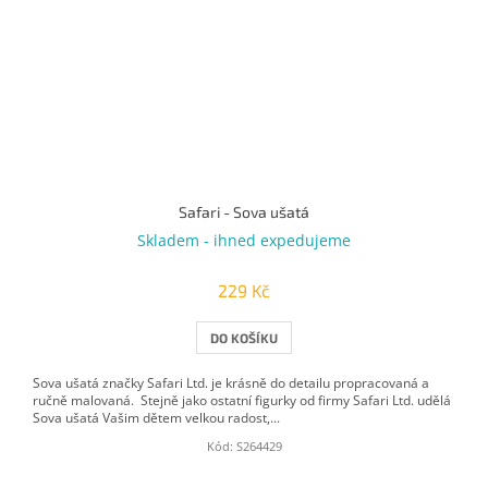
Safari - Sova ušatá
Skladem - ihned expedujeme
229 Kč
DO KOŠÍKU
Sova ušatá značky Safari Ltd. je krásně do detailu propracovaná a
ručně malovaná. Stejně jako ostatní figurky od firmy Safari Ltd. udělá
Sova ušatá Vašim dětem velkou radost,...
Kód:
S264429