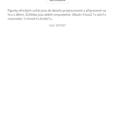
Figurky afrických zvířat jsou do detailu propracované a připravené na
hru s dětmi. Zvířátka jsou dobře omyvatelná. Obsah: 6 kusů 1x slon1x
nosorožec 1x hroch1x žirafa1x...
Kód:
B97087