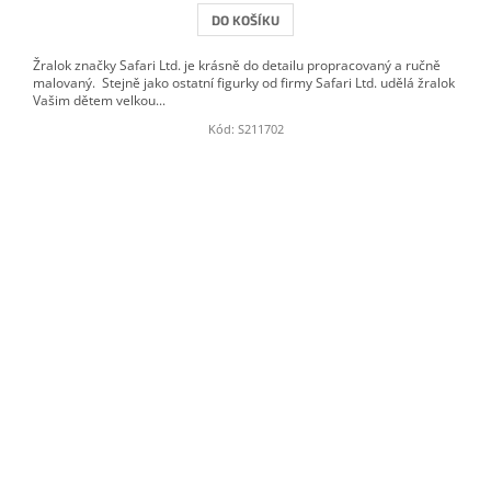
DO KOŠÍKU
Žralok značky Safari Ltd. je krásně do detailu propracovaný a ručně
malovaný. Stejně jako ostatní figurky od firmy Safari Ltd. udělá žralok
Vašim dětem velkou...
Kód:
S211702