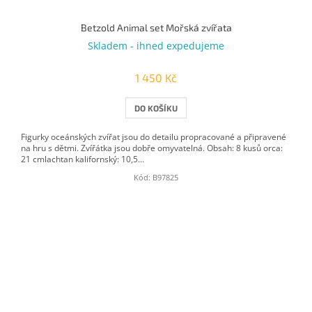
Betzold Animal set Mořská zvířata
Skladem - ihned expedujeme
1 450 Kč
DO KOŠÍKU
Figurky oceánských zvířat jsou do detailu propracované a připravené
na hru s dětmi. Zvířátka jsou dobře omyvatelná. Obsah: 8 kusů orca:
21 cmlachtan kalifornský: 10,5...
Kód:
B97825