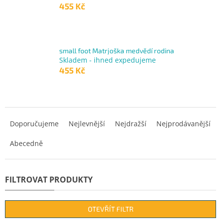
455 Kč
small foot Matrjoška medvědí rodina
Skladem - ihned expedujeme
455 Kč
Ř
a
Doporučujeme
Nejlevnější
Nejdražší
Nejprodávanější
z
Abecedně
e
n
í
p
r
o
d
OTEVŘÍT FILTR