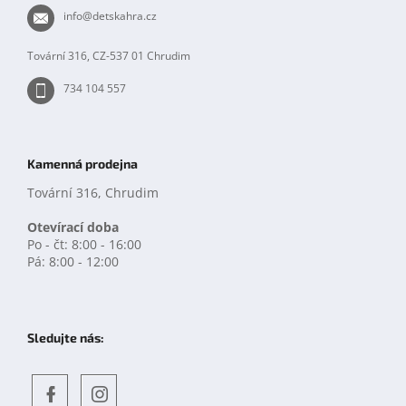
i
t
info
@
detskahra.cz
s
í
u
Tovární 316, CZ-537 01 Chrudim
734 104 557
Kamenná prodejna
Tovární 316, Chrudim
Otevírací doba
Po - čt: 8:00 - 16:00
Pá: 8:00 - 12:00
Sledujte nás: