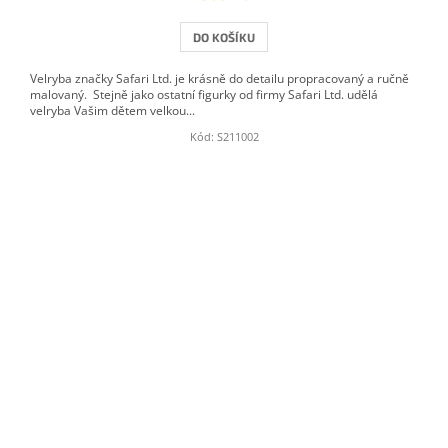
DO KOŠÍKU
Velryba značky Safari Ltd. je krásně do detailu propracovaný a ručně
malovaný. Stejně jako ostatní figurky od firmy Safari Ltd. udělá
velryba Vašim dětem velkou...
Kód:
S211002