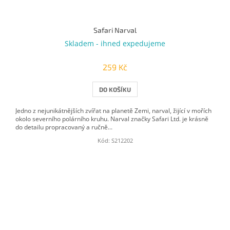
Safari Narval
Skladem - ihned expedujeme
259 Kč
DO KOŠÍKU
Jedno z nejunikátnějších zvířat na planetě Zemi, narval, žijící v mořích
okolo severního polárního kruhu. Narval značky Safari Ltd. je krásně
do detailu propracovaný a ručně...
Kód:
S212202