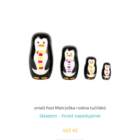
u
k
V
t
ý
ů
p
i
s
p
r
o
d
u
k
t
ů
small foot Matrjoška rodina tučňáků
Skladem - ihned expedujeme
455 Kč