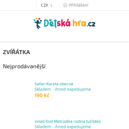
Přejít
CZK
Přihlášení
na
obsah
ZVÍŘÁTKA
Nejprodávanější
Safari Kareta obecná
Skladem - ihned expedujeme
190 Kč
small foot Matrjoška rodina tučňáků
Skladem - ihned expedujeme