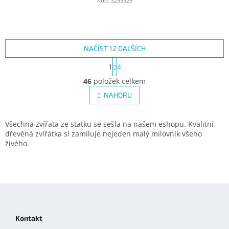
Kód:
S235529
NAČÍST 12 DALŠÍCH
S
1
4
t
O
r
46
položek celkem
v
á
l
NAHORU
n
á
k
d
o
v
a
Všechna zvířata ze statku se sešla na našem eshopu. Kvalitní
á
c
dřevěná zvířátka si zamiluje nejeden malý milovník všeho
n
í
živého.
í
p
r
v
k
Z
y
á
v
p
ý
Kontakt
p
a