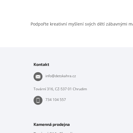
Podpořte kreativní myšlení svých dětí zábavnými ma
Z
á
p
Kontakt
a
t
info
@
detskahra.cz
í
Tovární 316, CZ-537 01 Chrudim
734 104 557
Kamenná prodejna