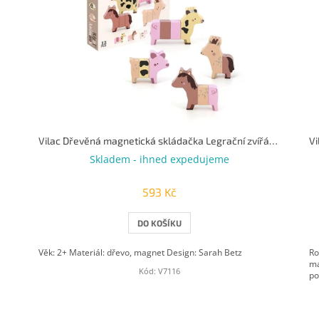
Vilac Dřevěná magnetická skládačka Legrační zvířátka na farmě
Skladem - ihned expedujeme
593 Kč
DO KOŠÍKU
Věk: 2+ Materiál: dřevo, magnet Design: Sarah Betz
Ro
ma
Kód:
V7116
po