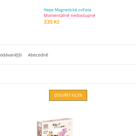
Hape Magnetická zvířata
Momentálně nedostupné
335 Kč
odávanější
Abecedně
OTEVŘÍT FILTR