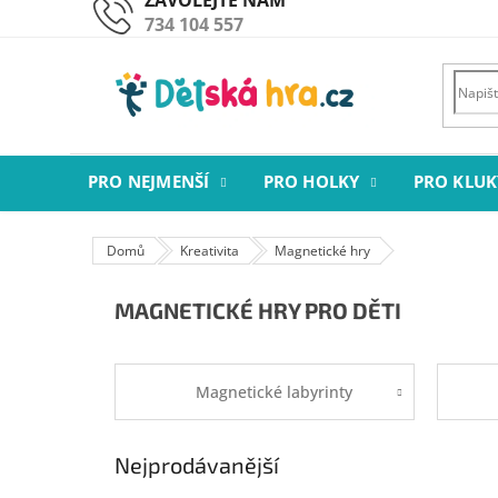
Přejít
734 104 557
na
obsah
PRO NEJMENŠÍ
PRO HOLKY
PRO KLUK
Domů
Kreativita
Magnetické hry
MAGNETICKÉ HRY PRO DĚTI
Magnetické labyrinty
Nejprodávanější