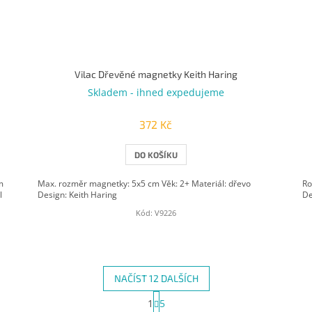
Vilac Dřevěné magnetky Keith Haring
Skladem - ihned expedujeme
372 Kč
DO KOŠÍKU
m
Max. rozměr magnetky: 5x5 cm Věk: 2+ Materiál: dřevo
Ro
l
Design: Keith Haring
De
Kód:
V9226
NAČÍST 12 DALŠÍCH
S
1
5
O
t