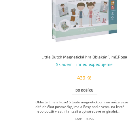
s
p
r
o
d
u
k
t
ů
Little Dutch Magnetická hra Oblékání Jim&Rosa
Skladem - ihned expedujeme
439 Kč
DO KOŠÍKU
Oblečte Jima a Rosu! S touto magnetickou hrou může vaše
dítě oblékat postavičky Jima a Rosy podle vzoru na kartě
nebo použít vlastní fantazii a vytvářet své originální...
Kód:
LD4756