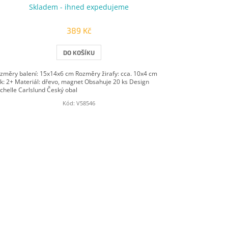
Skladem - ihned expedujeme
389 Kč
DO KOŠÍKU
změry balení: 15x14x6 cm Rozměry žirafy: cca. 10x4 cm
k: 2+ Materiál: dřevo, magnet Obsahuje 20 ks Design
chelle Carlslund Český obal
Kód:
V58546