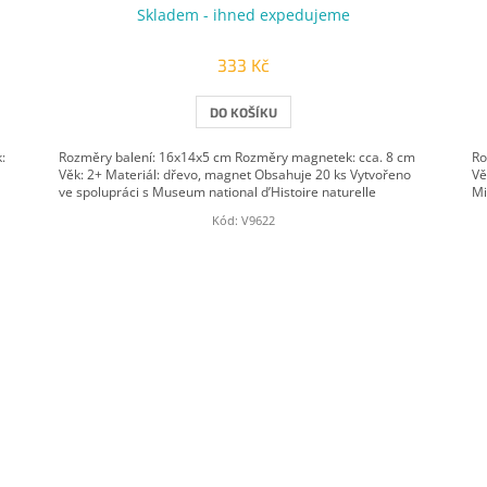
Skladem - ihned expedujeme
333 Kč
DO KOŠÍKU
:
Rozměry balení: 16x14x5 cm Rozměry magnetek: cca. 8 cm
Ro
Věk: 2+ Materiál: dřevo, magnet Obsahuje 20 ks Vytvořeno
Vě
ve spolupráci s Museum national d’Histoire naturelle
Mi
Kód:
V9622