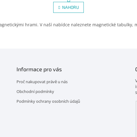
r
v
NAHORU
á
l
n
á
k
d
o
gnetickými hrami. V naší nabídce naleznete magnetické tabulky, ma
a
v
c
á
í
n
p
í
r
v
k
y
Informace pro vás
v
ý
Proč nakupovat právě u nás
p
i
Obchodní podmínky
s
Podmínky ochrany osobních údajů
u