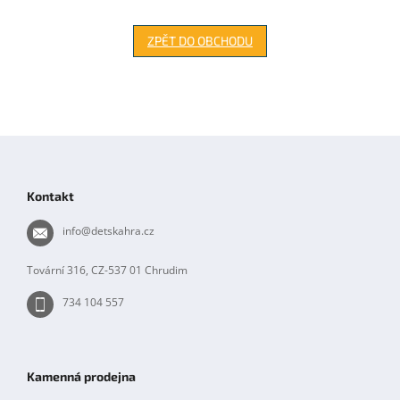
ZPĚT DO OBCHODU
Z
á
p
Kontakt
a
t
info
@
detskahra.cz
í
Tovární 316, CZ-537 01 Chrudim
734 104 557
Kamenná prodejna