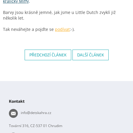
králíčky Miffy
.
Barvy jsou krásně jemné, jak jsme u Little Dutch zvyklí již
několik let.
Tak neváhejte a pojďte se
podívat
:-).
PŘEDCHOZÍ ČLÁNEK
DALŠÍ ČLÁNEK
Z
á
p
Kontakt
a
t
info
@
detskahra.cz
í
Tovární 316, CZ-537 01 Chrudim