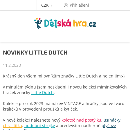
Přejít
CZK
Přihlášení
na
obsah
NOVINKY LITTLE DUTCH
11.2.2023
Krásný den všem milovníkům značky Little Dutch a nejen jim:-),
v minulém týdnu jsem neskladnili novou kolekci miminkovských
hraček značky
Little Dutch
.
Kolekce pro rok 2023 má název VINTAGE a hračky jsou ve tvaru
králíčků v provedení proužků a kytiček.
V nové kolekci naleznete nový
kolotoč nad postýlku
,
usínáčky
,
chrastítka
,
hudební strojky
a především nádherné
plyšové