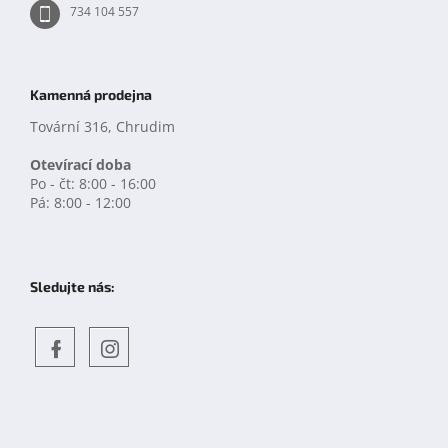
734 104 557
Kamenná prodejna
Tovární 316, Chrudim
Otevírací doba
Po - čt: 8:00 - 16:00
Pá: 8:00 - 12:00
Sledujte nás:
Objevte
detskahra.cz
nás
na
facebooku