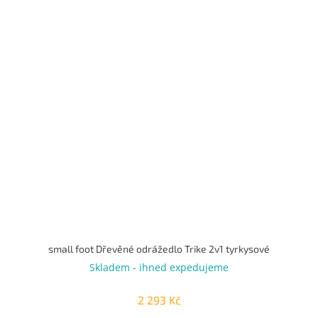
small foot Dřevěné odrážedlo Trike 2v1 tyrkysové
Skladem - ihned expedujeme
2 293 Kč