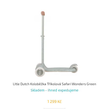
u
k
V
t
ý
ů
p
i
s
p
r
o
d
u
k
t
ů
LItle Dutch Koloběžka Tříkolová Safari Wonders Green
Skladem - ihned expedujeme
1 299 Kč