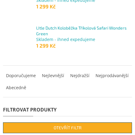
Skladem - ihned expedujeme
1 299 Kč
LItle Dutch Koloběžka Tříkolová Safari Wonders
Green
Skladem - ihned expedujeme
1 299 Kč
Ř
a
Doporučujeme
Nejlevnější
Nejdražší
Nejprodávanější
z
Abecedně
e
n
í
p
r
o
d
OTEVŘÍT FILTR