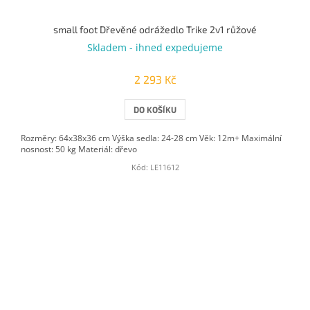
small foot Dřevěné odrážedlo Trike 2v1 růžové
Skladem - ihned expedujeme
2 293 Kč
DO KOŠÍKU
Rozměry: 64x38x36 cm Výška sedla: 24-28 cm Věk: 12m+ Maximální
nosnost: 50 kg Materiál: dřevo
Kód:
LE11612