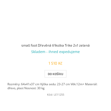
small foot Dřevěná tříkolka Trike 2v1 zelená
Skladem - ihned expedujeme
1 510 Kč
DO KOŠÍKU
Rozměry: 64x41x37 cm Výška sedu: 23-27 cm Věk:12m+ Materiál:
dřevo, plast Nosnost: 30 kg
Kód:
LE11255