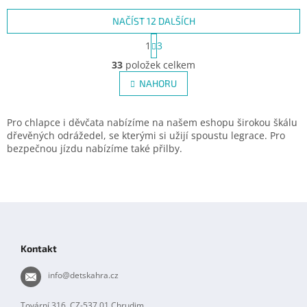
NAČÍST 12 DALŠÍCH
S
1
3
t
O
r
33
položek celkem
v
á
l
NAHORU
n
á
k
d
o
v
a
Pro chlapce i děvčata nabízíme na našem eshopu širokou škálu
á
c
dřevěných odrážedel, se kterými si užijí spoustu legrace. Pro
n
í
bezpečnou jízdu nabízíme také přilby.
í
p
r
v
k
Z
y
á
v
p
ý
Kontakt
p
a
i
t
info
@
detskahra.cz
s
í
u
Tovární 316, CZ-537 01 Chrudim