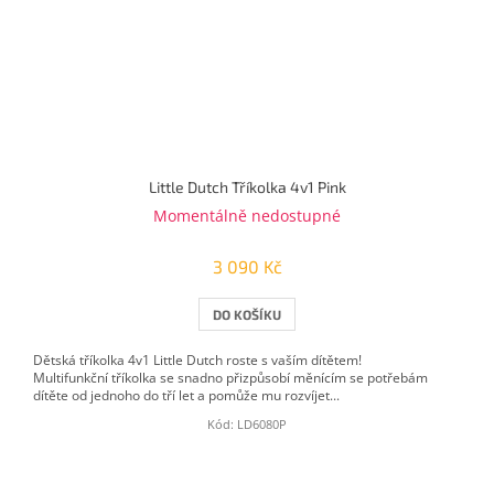
Little Dutch Tříkolka 4v1 Pink
Momentálně nedostupné
3 090 Kč
DO KOŠÍKU
Dětská tříkolka 4v1 Little Dutch roste s vaším dítětem!
Multifunkční tříkolka se snadno přizpůsobí měnícím se potřebám
dítěte od jednoho do tří let a pomůže mu rozvíjet...
Kód:
LD6080P