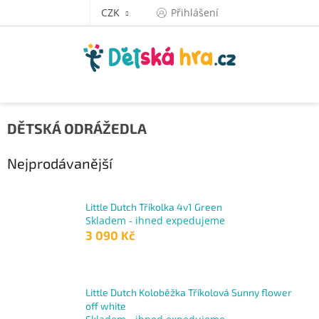
Přejít
CZK
Přihlášení
na
obsah
DĚTSKÁ ODRÁŽEDLA
Nejprodávanější
Little Dutch Tříkolka 4v1 Green
Skladem - ihned expedujeme
3 090 Kč
Little Dutch Koloběžka Tříkolová Sunny flower
off white