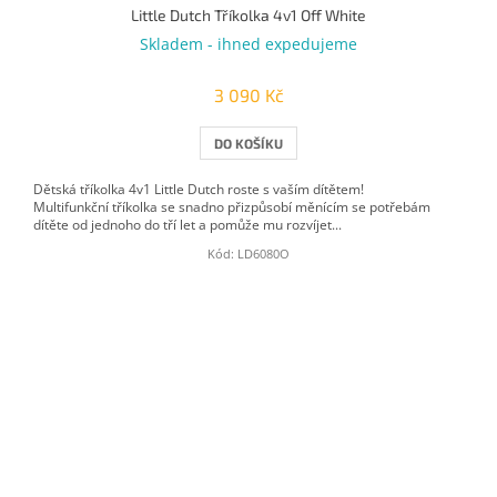
Little Dutch Tříkolka 4v1 Off White
Skladem - ihned expedujeme
3 090 Kč
DO KOŠÍKU
Dětská tříkolka 4v1 Little Dutch roste s vaším dítětem!
Multifunkční tříkolka se snadno přizpůsobí měnícím se potřebám
dítěte od jednoho do tří let a pomůže mu rozvíjet...
Kód:
LD6080O