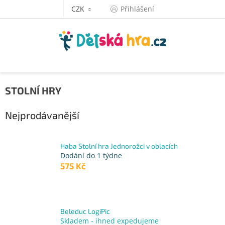
Přejít
CZK
Přihlášení
na
obsah
STOLNÍ HRY
Nejprodávanější
Haba Stolní hra Jednorožci v oblacích
Dodání do 1 týdne
575 Kč
Beleduc LogiPic
Skladem - ihned expedujeme