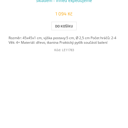
Skladem - ihned expedujeme
1 094 Kč
DO KOŠÍKU
Rozměr: 45x45x1 cm, výška postavy:5 cm, Ø 2,5 cm Počet hráčů: 2-4
Věk: 4+ Materiál: dřevo, tkanina Praktický pytlík součástí balení
Kód:
LE11783