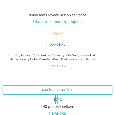
small foot Člověče nezlob se Space
Skladem - ihned expedujeme
532 Kč
DO KOŠÍKU
Rozměry balení: 27,5x14x4 cm Rozměry: 24x24x1,5 cm Věk: 4+
Skládací hrací plocha Materiál: dřevo Praktické uložení figurek
Kód:
LE11452
NAČÍST 12 DALŠÍCH
S
1
12
t
O
r
142
položek celkem
v
á
l
NAHORU
n