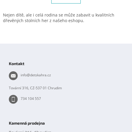
á
k
d
o
v
a
Nejen dítě, ale i celá rodina se může zabavit u kvalitních
á
c
dřevěných stolních her z našeho eshopu.
n
í
í
p
r
v
Z
k
á
y
p
v
Kontakt
ý
a
p
t
info
@
detskahra.cz
i
í
s
u
Tovární 316, CZ-537 01 Chrudim
734 104 557
Kamenná prodejna