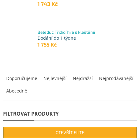
1 743 Kč
Beleduc Třídící hra s kleštěmi
Dodání do 1 týdne
1 755 Kč
Ř
a
Doporučujeme
Nejlevnější
Nejdražší
Nejprodávanější
z
Abecedně
e
n
í
p
r
o
d
OTEVŘÍT FILTR