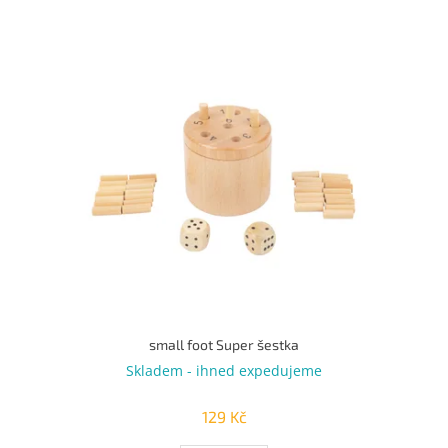
u
k
V
t
ý
ů
p
i
s
p
r
o
d
u
k
t
ů
small foot Super šestka
Skladem - ihned expedujeme
129 Kč