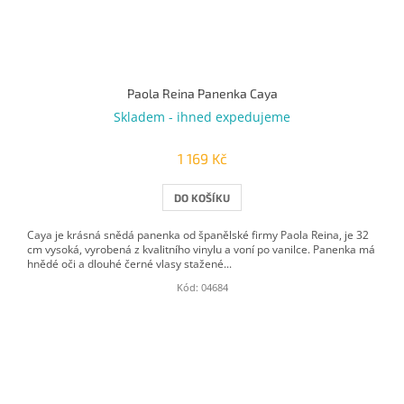
Paola Reina Panenka Caya
Skladem - ihned expedujeme
1 169 Kč
DO KOŠÍKU
Caya je krásná snědá panenka od španělské firmy Paola Reina, je 32
cm vysoká, vyrobená z kvalitního vinylu a voní po vanilce. Panenka má
hnědé oči a dlouhé černé vlasy stažené...
Kód:
04684