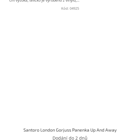
cm vysoká, tělíčko je vyrobeno z vinylu,...
Kód:
04925
Santoro London Gorjuss Panenka Up And Away
Dodání do 2 dnů