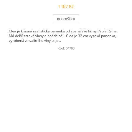
1 167 Kč
DO KOŠÍKU
Clea je krásná realistická panenka od španělské firmy Paola Reina.
Má delší zrzavé vlasy a hnědé oči. Clea je 32 cm vysoká panenka,
vyrobená z kvalitního vinylu. Je...
Kód:
04703