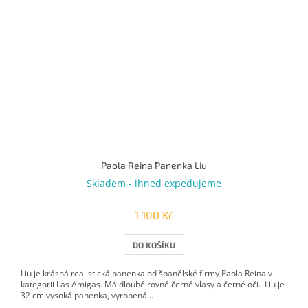
Paola Reina Panenka Liu
Skladem - ihned expedujeme
1 100 Kč
DO KOŠÍKU
Liu je krásná realistická panenka od španělské firmy Paola Reina v
kategorii Las Amigas. Má dlouhé rovné černé vlasy a černé oči. Liu je
32 cm vysoká panenka, vyrobená...