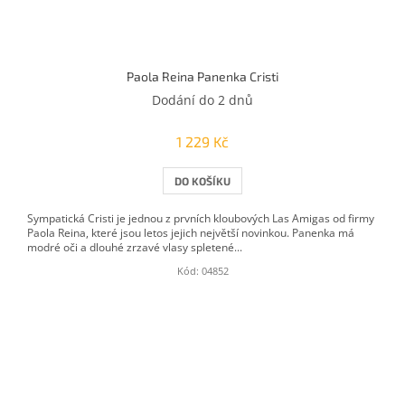
Paola Reina Panenka Cristi
Dodání do 2 dnů
1 229 Kč
DO KOŠÍKU
Sympatická Cristi je jednou z prvních kloubových Las Amigas od firmy
Paola Reina, které jsou letos jejich největší novinkou. Panenka má
modré oči a dlouhé zrzavé vlasy spletené...
Kód:
04852