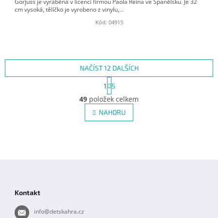
Gorjuss je vyráběná v licenci firmou Paola Reina ve Španělsku. Je 32
cm vysoká, tělíčko je vyrobeno z vinylu,...
Kód:
04915
NAČÍST 12 DALŠÍCH
S
1
5
t
O
r
49
položek celkem
v
á
l
NAHORU
n
á
k
d
o
v
a
á
c
n
í
Z
í
p
á
r
p
v
Kontakt
k
a
y
t
info
@
detskahra.cz
v