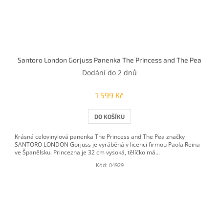
Santoro London Gorjuss Panenka The Princess and The Pea
Dodání do 2 dnů
1 599 Kč
DO KOŠÍKU
Krásná celovinylová panenka The Princess and The Pea značky
SANTORO LONDON Gorjuss je vyráběná v licenci firmou Paola Reina
ve Španělsku. Princezna je 32 cm vysoká, tělíčko má...
Kód:
04929