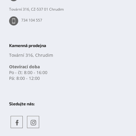
í
ý
p
Tovární 316, CZ-537 01 Chrudim
i
s
734 104 557
u
Kamenná prodejna
Tovární 316, Chrudim
Otevírací doba
Po - čt: 8:00 - 16:00
Pá: 8:00 - 12:00
Sledujte nás:
Objevte
detskahra.cz