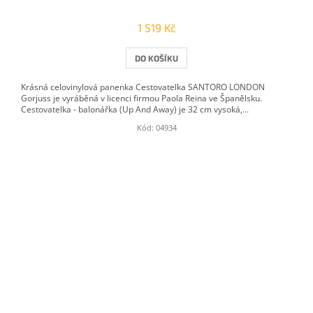
1 519 Kč
DO KOŠÍKU
Krásná celovinylová panenka Cestovatelka SANTORO LONDON
Gorjuss je vyráběná v licenci firmou Paola Reina ve Španělsku.
Cestovatelka - balonářka (Up And Away) je 32 cm vysoká,...
Kód:
04934