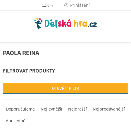
Přejít
CZK
Přihlášení
na
obsah
PAOLA REINA
OTEVŘÍT FILTR
Ř
a
Doporučujeme
Nejlevnější
Nejdražší
Nejprodávanější
z
Abecedně
e
n