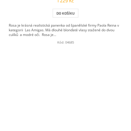
1 229 Kč
DO KOŠÍKU
Rosa je krásná realistická panenka od španělské firmy Paola Reina v
kategorii Las Amigas. Má dlouhé blonďaté vlasy stažené do dvou
culíků a modré oči. Rosa je...
Kód:
04685