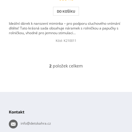
DO KOŠÍKU
Ideální dárek k narození miminka – pro podporu sluchového vnímání
dítěte! Tato krásná sada obsahuje náramek s rolničkou a papučky s
rolničkou, vhodné pro jemnou stimulaci...
Kód:
K210011
2
položek celkem
O
v
l
á
d
Z
a
á
c
í
p
Kontakt
p
a
r
t
info
@
detskahra.cz
v
í
k