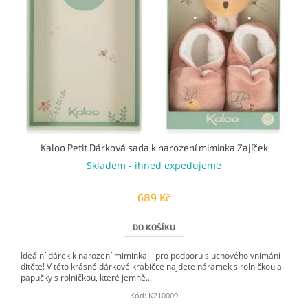
p
r
o
d
u
k
t
ů
Kaloo Petit Dárková sada k narození miminka Zajíček
Skladem - ihned expedujeme
689 Kč
DO KOŠÍKU
Ideální dárek k narození miminka – pro podporu sluchového vnímání
dítěte! V této krásné dárkové krabičce najdete náramek s rolničkou a
papučky s rolničkou, které jemně...
Kód:
K210009