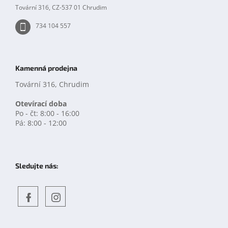
y
Tovární 316, CZ-537 01 Chrudim
v
ý
734 104 557
p
i
s
u
Kamenná prodejna
Tovární 316, Chrudim
Otevírací doba
Po - čt: 8:00 - 16:00
Pá: 8:00 - 12:00
Sledujte nás:
Objevte
detskahra.cz
nás