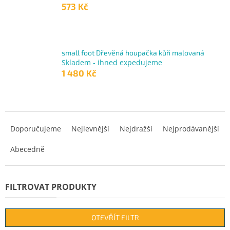
573 Kč
small foot Dřevěná houpačka kůň malovaná
Skladem - ihned expedujeme
1 480 Kč
Ř
a
Doporučujeme
Nejlevnější
Nejdražší
Nejprodávanější
z
Abecedně
e
n
í
p
r
o
d
OTEVŘÍT FILTR