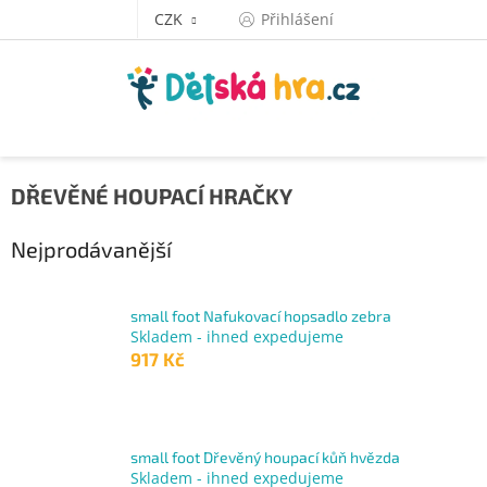
Přejít
CZK
Přihlášení
na
obsah
DŘEVĚNÉ HOUPACÍ HRAČKY
Nejprodávanější
small foot Nafukovací hopsadlo zebra
Skladem - ihned expedujeme
917 Kč
small foot Dřevěný houpací kůň hvězda
Skladem - ihned expedujeme