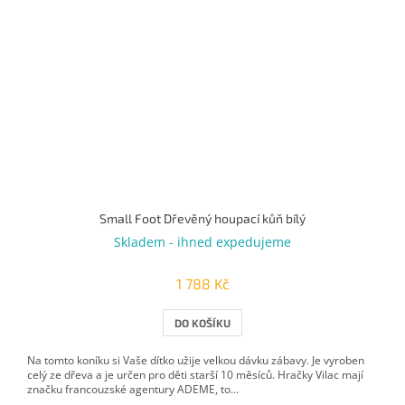
Small Foot Dřevěný houpací kůň bílý
Skladem - ihned expedujeme
1 788 Kč
DO KOŠÍKU
Na tomto koníku si Vaše dítko užije velkou dávku zábavy. Je vyroben
celý ze dřeva a je určen pro děti starší 10 měsíců. Hračky Vilac mají
značku francouzské agentury ADEME, to...