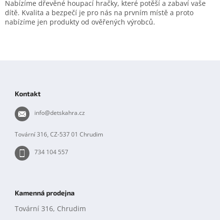
l
Nabízíme dřevěné houpací hračky, které potěší a zabaví vaše
á
dítě. Kvalita a bezpečí je pro nás na prvním místě a proto
d
nabízíme jen produkty od ověřených výrobců.
a
c
í
p
Z
r
á
v
k
p
Kontakt
y
a
v
t
info
@
detskahra.cz
ý
í
p
i
Tovární 316, CZ-537 01 Chrudim
s
u
734 104 557
Kamenná prodejna
Tovární 316, Chrudim