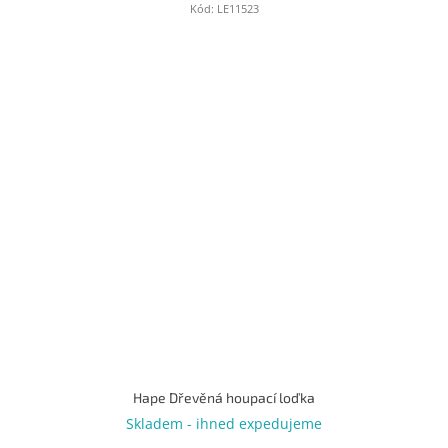
Kód:
LE11523
Hape Dřevěná houpací loďka
Skladem - ihned expedujeme