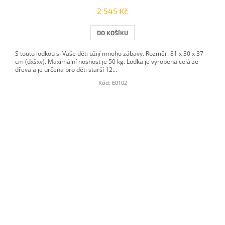
2 545 Kč
DO KOŠÍKU
S touto loďkou si Vaše děti užijí mnoho zábavy. Rozměr: 81 x 30 x 37
cm (dxšxv). Maximální nosnost je 50 kg. Loďka je vyrobena celá ze
dřeva a je určena pro děti starší 12...
Kód:
E0102