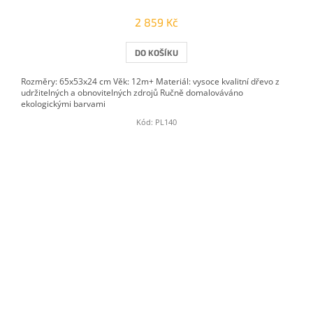
2 859 Kč
DO KOŠÍKU
Rozměry: 65x53x24 cm Věk: 12m+ Materiál: vysoce kvalitní dřevo z
udržitelných a obnovitelných zdrojů Ručně domalováváno
ekologickými barvami
Kód:
PL140