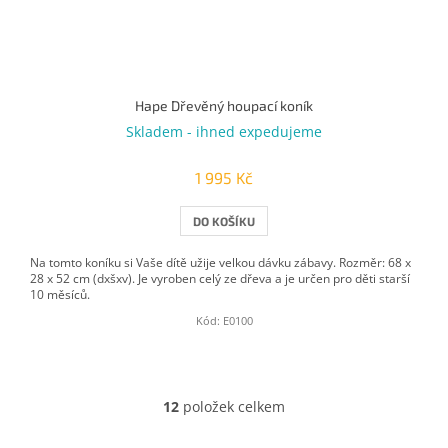
Hape Dřevěný houpací koník
Skladem - ihned expedujeme
1 995 Kč
DO KOŠÍKU
Na tomto koníku si Vaše dítě užije velkou dávku zábavy. Rozměr: 68 x
28 x 52 cm (dxšxv). Je vyroben celý ze dřeva a je určen pro děti starší
10 měsíců.
Kód:
E0100
12
položek celkem
O
v