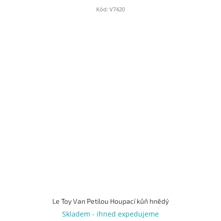
Kód:
V7420
Le Toy Van Petilou Houpací kůň hnědý
Skladem - ihned expedujeme