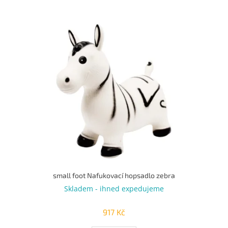
u
k
V
t
ý
ů
p
i
s
p
r
o
d
u
k
t
ů
small foot Nafukovací hopsadlo zebra
Skladem - ihned expedujeme
917 Kč