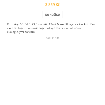
2 859 Kč
DO KOŠÍKU
Rozměry: 65x54,5x23,5 cm Věk: 12m+ Materiál: vysoce kvalitní dřevo
z udržitelných a obnovitelných zdrojů Ručně domalováno
ekologickými barvami
Kód:
PL134