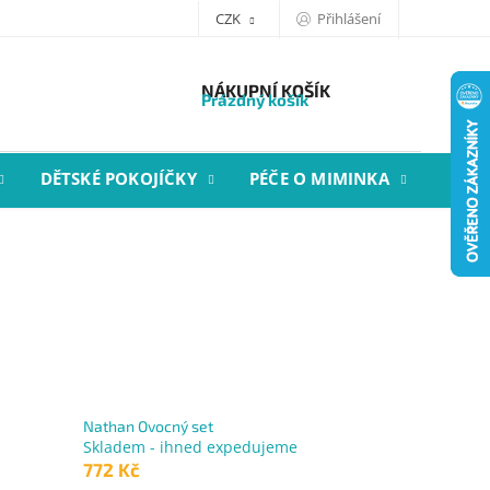
CZK
Přihlášení
NÁKUPNÍ KOŠÍK
Prázdný košík
DĚTSKÉ POKOJÍČKY
PÉČE O MIMINKA
STYL
Nathan Ovocný set
Skladem - ihned expedujeme
772 Kč