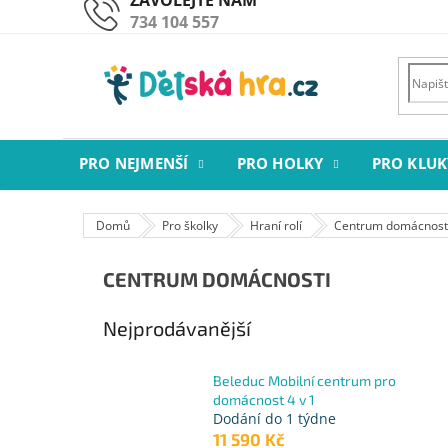
Přejít
734 104 557
na
obsah
PRO NEJMENŠÍ
PRO HOLKY
PRO KLUK
Domů
Pro školky
Hraní rolí
Centrum domácnost
CENTRUM DOMÁCNOSTI
Nejprodávanější
Beleduc Mobilní centrum pro
domácnost 4 v 1
Dodání do 1 týdne
11 590 Kč