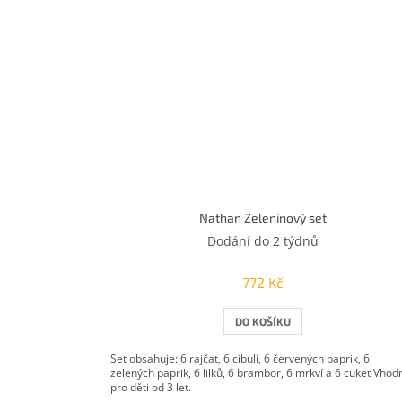
Nathan Zeleninový set
Dodání do 2 týdnů
772 Kč
DO KOŠÍKU
Set obsahuje: 6 rajčat, 6 cibulí, 6 červených paprik, 6
zelených paprik, 6 lilků, 6 brambor, 6 mrkví a 6 cuket Vhod
pro děti od 3 let.