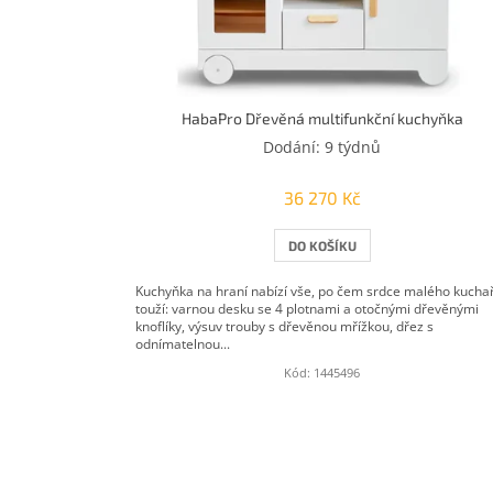
u
k
t
ů
HabaPro Dřevěná multifunkční kuchyňka
Dodání: 9 týdnů
36 270 Kč
DO KOŠÍKU
Kuchyňka na hraní nabízí vše, po čem srdce malého kucha
touží: varnou desku se 4 plotnami a otočnými dřevěnými
knoflíky, výsuv trouby s dřevěnou mřížkou, dřez s
odnímatelnou...
Kód:
1445496