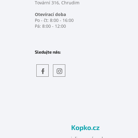
Tovární 316, Chrudim
Otevírací doba
Po - čt: 8:00 - 16:00
Pá: 8:00 - 12:00
Sledujte nás:
Objevte
detskahra.cz
nás
na
facebooku
Kopko.cz