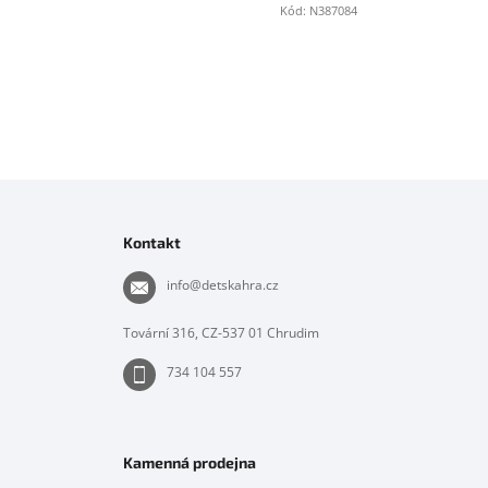
Kód:
N387084
Z
á
p
Kontakt
a
t
info
@
detskahra.cz
í
Tovární 316, CZ-537 01 Chrudim
734 104 557
Kamenná prodejna