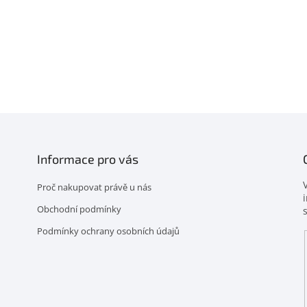
O
v
l
á
d
a
c
í
Informace pro vás
p
r
Proč nakupovat právě u nás
v
k
Obchodní podmínky
y
Podmínky ochrany osobních údajů
v
ý
p
i
s
u