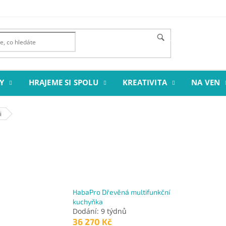
HLEDAT
Y
HRAJEME SI SPOLU
KREATIVITA
NA VEN
i
HabaPro Dřevěná multifunkční
kuchyňka
Dodání: 9 týdnů
36 270 Kč