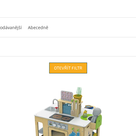
odávanější
Abecedně
OTEVŘÍT FILTR