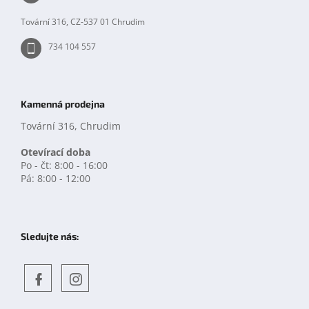
í
Tovární 316, CZ-537 01 Chrudim
734 104 557
Kamenná prodejna
Tovární 316, Chrudim
Otevírací doba
Po - čt: 8:00 - 16:00
Pá: 8:00 - 12:00
Sledujte nás:
Objevte
detskahra.cz