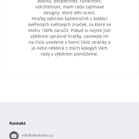
kvalitu, bezpečnost, funkčnost,
udržitelnost, mám ráda zajímavé
designy, které děti ocení.
Hračky vybírám každoročně z kolekcí
ověřených světových značek, za které se
mohu 100% zaručit. Pokud si nejste jisti
výběrem správné hračky, zavolejte mi
na číslo uvedené v horní části stránky a
já nebo některá z mých kolegyň Vám
rády s výběrem pomůžeme.
Z
á
p
Kontakt
a
t
info
@
detskahra.cz