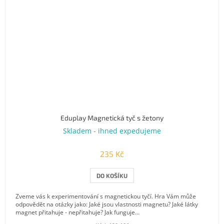
Eduplay Magnetická tyč s žetony
Skladem - ihned expedujeme
235 Kč
DO KOŠÍKU
Zveme vás k experimentování s magnetickou tyčí. Hra Vám může
odpovědět na otázky jako: Jaké jsou vlastnosti magnetu? Jaké látky
magnet přitahuje - nepřitahuje? Jak funguje...