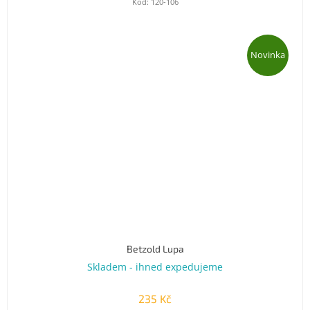
Kód:
120-106
Novinka
Betzold Lupa
Skladem - ihned expedujeme
235 Kč