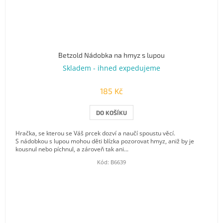
Betzold Nádobka na hmyz s lupou
Skladem - ihned expedujeme
185 Kč
DO KOŠÍKU
Hračka, se kterou se Váš prcek dozví a naučí spoustu věcí.
S nádobkou s lupou mohou děti blízka pozorovat hmyz, aniž by je
kousnul nebo píchnul, a zároveň tak ani...
Kód:
B6639