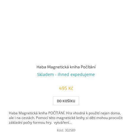
Haba Magnetická kniha Počítání
Skladem - ihned expedujeme
495 Kč
DO KOŠÍKU
Haba Magnetická kniha POČÍTÁNÍ. Hra vhodná k použití nejen doma,
ale i na cestách. Pomocí této magnetické knihy si děti mohou procvičit
základní počty formou hry. vytváření...
Kód:
302589