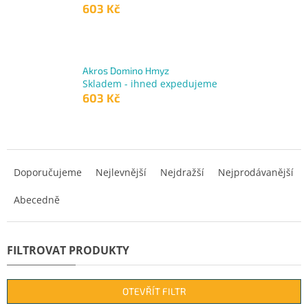
603 Kč
Akros Domino Hmyz
Skladem - ihned expedujeme
603 Kč
Ř
a
Doporučujeme
Nejlevnější
Nejdražší
Nejprodávanější
z
Abecedně
e
n
í
p
r
o
d
OTEVŘÍT FILTR