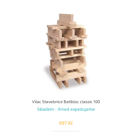
u
k
V
t
ý
ů
p
i
s
p
r
o
d
u
k
t
ů
Vilac Stavebnice Batibloc classic 100
Skladem - ihned expedujeme
697 Kč