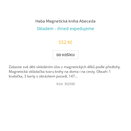
Haba Magnetická kniha Abeceda
Skladem - ihned expedujeme
552 Kč
DO KOŠÍKU
Zabavte své děti skládáním slov z magnetických dílků podle předlohy.
Magnetická skládačka tvaru knihy na doma i na cesty. Obsah: 1
krabička, 3 karty s obrázkem pozadí, 147...
Kód:
302590