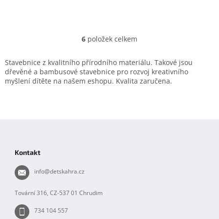
6
položek celkem
O
v
l
Stavebnice z kvalitního přírodního materiálu. Takové jsou
á
dřevěné a bambusové stavebnice pro rozvoj kreativního
d
myšlení dítěte na našem eshopu. Kvalita zaručena.
a
c
í
p
Z
r
á
v
k
p
Kontakt
y
a
v
t
info
@
detskahra.cz
ý
í
p
i
Tovární 316, CZ-537 01 Chrudim
s
u
734 104 557