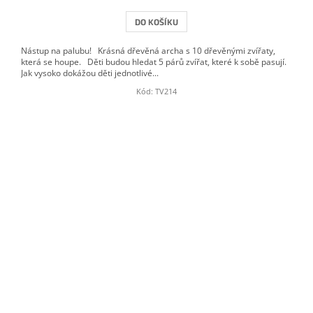
DO KOŠÍKU
Nástup na palubu! Krásná dřevěná archa s 10 dřevěnými zvířaty,
která se houpe. Děti budou hledat 5 párů zvířat, které k sobě pasují.
Jak vysoko dokážou děti jednotlivé...
Kód:
TV214