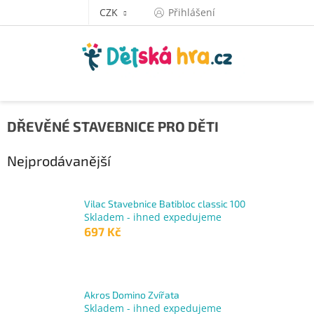
Přejít
CZK
Přihlášení
na
obsah
DŘEVĚNÉ STAVEBNICE PRO DĚTI
Nejprodávanější
Vilac Stavebnice Batibloc classic 100
Skladem - ihned expedujeme
697 Kč
Akros Domino Zvířata
Skladem - ihned expedujeme