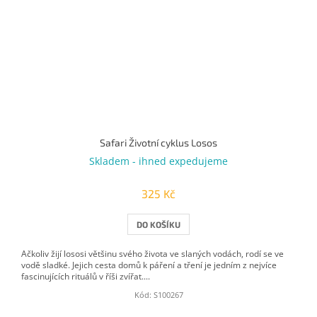
Safari Životní cyklus Losos
Skladem - ihned expedujeme
325 Kč
DO KOŠÍKU
Ačkoliv žijí lososi většinu svého života ve slaných vodách, rodí se ve
vodě sladké. Jejich cesta domů k páření a tření je jedním z nejvíce
fascinujících rituálů v říši zvířat....
Kód:
S100267