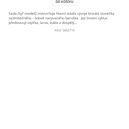
DO KOŠÍKU
Sada čtyř modelů znázorňuje hlavní stádia vývoje brouka slunéčka
sedmitečného – lidově nazývaného beruška. Její životní cyklus
představují vajíčka, larva, kukla a dospělý...
Kód:
S662716