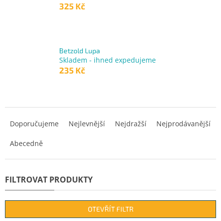
325 Kč
Betzold Lupa
Skladem - ihned expedujeme
235 Kč
Ř
a
Doporučujeme
Nejlevnější
Nejdražší
Nejprodávanější
z
Abecedně
e
n
í
p
r
o
d
OTEVŘÍT FILTR