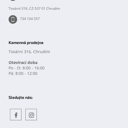
u
Tovární 316, CZ-537 01 Chrudim
734 104 557
Kamenná prodejna
Tovární 316, Chrudim
Otevírací doba
Po - čt: 8:00 - 16:00
Pá: 8:00 - 12:00
Sledujte nás:
Objevte
detskahra.cz