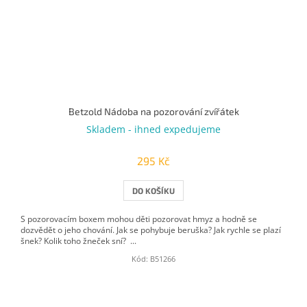
Betzold Nádoba na pozorování zvířátek
Skladem - ihned expedujeme
295 Kč
DO KOŠÍKU
S pozorovacím boxem mohou děti pozorovat hmyz a hodně se
dozvědět o jeho chování. Jak se pohybuje beruška? Jak rychle se plazí
šnek? Kolik toho žneček sní? ...
Kód:
B51266