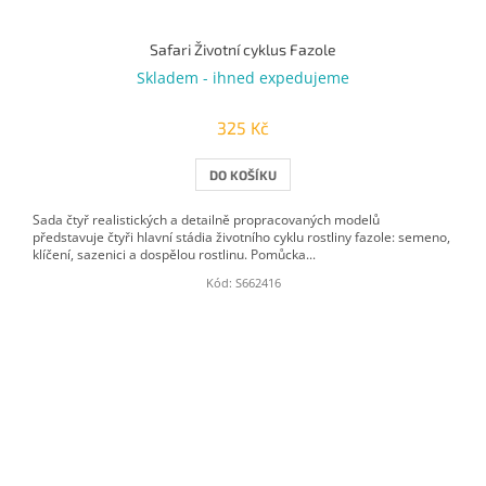
Safari Životní cyklus Fazole
Skladem - ihned expedujeme
325 Kč
DO KOŠÍKU
Sada čtyř realistických a detailně propracovaných modelů
představuje čtyři hlavní stádia životního cyklu rostliny fazole: semeno,
klíčení, sazenici a dospělou rostlinu. Pomůcka...
Kód:
S662416