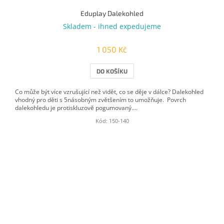
Eduplay Dalekohled
Skladem - ihned expedujeme
1 050 Kč
DO KOŠÍKU
Co může být více vzrušující než vidět, co se děje v dálce? Dalekohled
vhodný pro děti s 5násobným zvětšením to umožňuje. Povrch
dalekohledu je protiskluzově pogumovaný....
Kód:
150-140