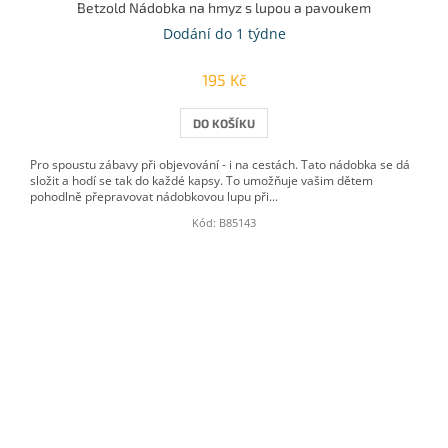
Betzold Nádobka na hmyz s lupou a pavoukem
Dodání do 1 týdne
195 Kč
DO KOŠÍKU
Pro spoustu zábavy při objevování - i na cestách. Tato nádobka se dá
složit a hodí se tak do každé kapsy. To umožňuje vašim dětem
pohodlně přepravovat nádobkovou lupu při...
Kód:
B85143