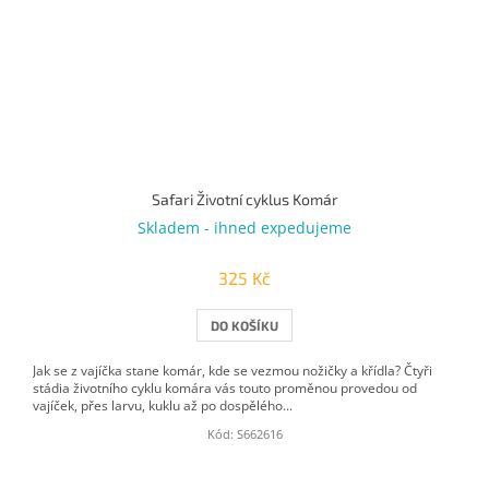
Safari Životní cyklus Komár
Skladem - ihned expedujeme
325 Kč
DO KOŠÍKU
Jak se z vajíčka stane komár, kde se vezmou nožičky a křídla? Čtyři
stádia životního cyklu komára vás touto proměnou provedou od
vajíček, přes larvu, kuklu až po dospělého...
Kód:
S662616