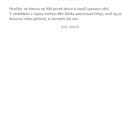
Hračka, se kterou se Váš prcek dozví a naučí spoustu věcí.
S nádobkou s lupou mohou děti blízka pozorovat hmyz, aniž by je
kousnul nebo píchnul, a zároveň tak ani...
Kód:
B6639