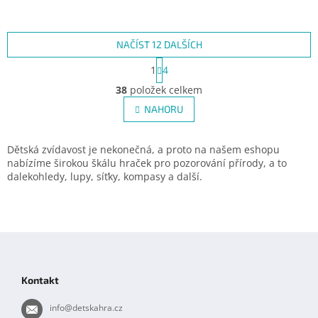
NAČÍST 12 DALŠÍCH
S
1
4
t
O
r
38
položek celkem
v
á
l
NAHORU
n
á
k
d
o
v
a
Dětská zvídavost je nekonečná, a proto na našem eshopu
á
c
nabízíme širokou škálu hraček pro pozorování přírody, a to
n
í
dalekohledy, lupy, síťky, kompasy a další.
í
p
r
v
k
Z
y
á
v
p
ý
Kontakt
p
a
i
t
info
@
detskahra.cz
s
í