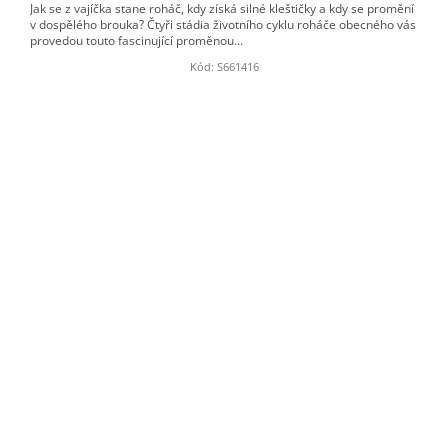
Jak se z vajíčka stane roháč, kdy získá silné kleštičky a kdy se promění
v dospělého brouka? Čtyři stádia životního cyklu roháče obecného vás
provedou touto fascinující proměnou...
Kód:
S661416