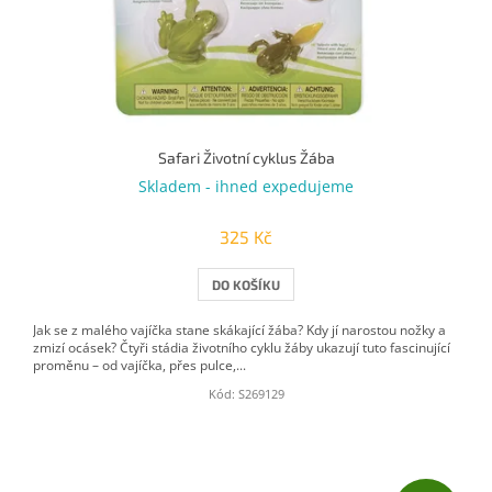
Safari Životní cyklus Žába
Skladem - ihned expedujeme
325 Kč
DO KOŠÍKU
Jak se z malého vajíčka stane skákající žába? Kdy jí narostou nožky a
zmizí ocásek? Čtyři stádia životního cyklu žáby ukazují tuto fascinující
proměnu – od vajíčka, přes pulce,...
Kód:
S269129