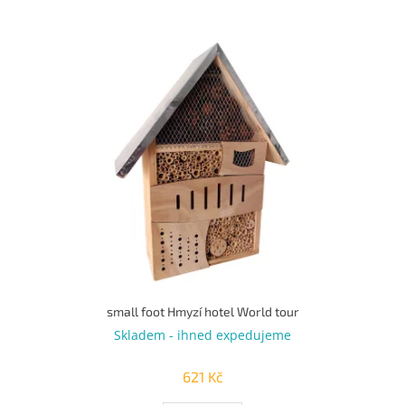
u
k
V
t
ý
ů
p
i
s
p
r
o
d
u
k
t
ů
small foot Hmyzí hotel World tour
Skladem - ihned expedujeme
621 Kč