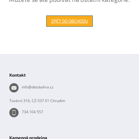
ZPĚT DO OBCHODU
Z
á
p
Kontakt
a
t
info
@
detskahra.cz
í
Tovární 316, CZ-537 01 Chrudim
734 104 557
Kamenná prodejna