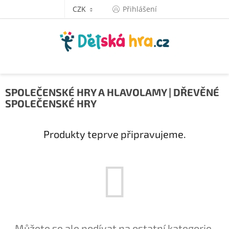
Přejít
CZK
Přihlášení
na
obsah
SPOLEČENSKÉ HRY A HLAVOLAMY | DŘEVĚNÉ
SPOLEČENSKÉ HRY
Produkty teprve připravujeme.
Můžete se ale podívat na ostatní kategorie.