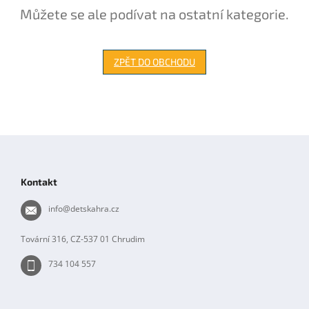
Můžete se ale podívat na ostatní kategorie.
ZPĚT DO OBCHODU
Z
á
p
Kontakt
a
t
info
@
detskahra.cz
í
Tovární 316, CZ-537 01 Chrudim
734 104 557