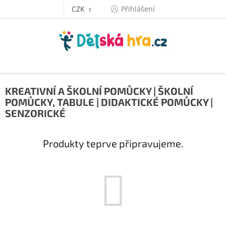
Přejít
CZK
Přihlášení
na
obsah
KREATIVNÍ A ŠKOLNÍ POMŮCKY | ŠKOLNÍ
POMŮCKY, TABULE | DIDAKTICKÉ POMŮCKY |
SENZORICKÉ
Produkty teprve připravujeme.