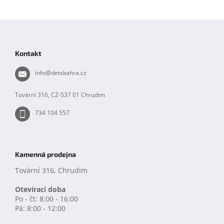
v
k
Z
y
á
v
p
ý
Kontakt
p
a
i
t
info
@
detskahra.cz
s
í
u
Tovární 316, CZ-537 01 Chrudim
734 104 557
Kamenná prodejna
Tovární 316, Chrudim
Otevírací doba
Po - čt: 8:00 - 16:00
Pá: 8:00 - 12:00