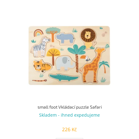
u
k
V
t
ý
ů
p
i
s
p
r
o
d
u
k
t
ů
small foot Vkládací puzzle Safari
Skladem - ihned expedujeme
226 Kč