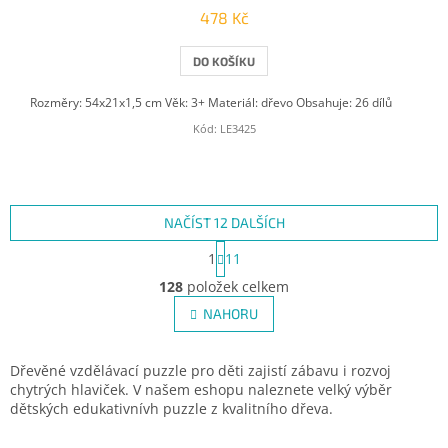
478 Kč
DO KOŠÍKU
Rozměry: 54x21x1,5 cm Věk: 3+ Materiál: dřevo Obsahuje: 26 dílů
Kód:
LE3425
NAČÍST 12 DALŠÍCH
S
1
11
t
O
r
128
položek celkem
v
á
l
NAHORU
n
á
k
d
o
v
a
Dřevěné vzdělávací puzzle pro děti zajistí zábavu i rozvoj
á
c
chytrých hlaviček. V našem eshopu naleznete velký výběr
n
í
dětských edukativnívh puzzle z kvalitního dřeva.
í
p
r