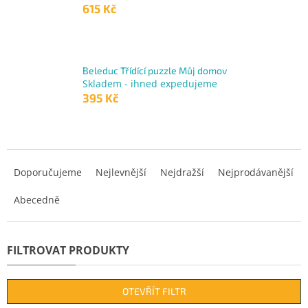
615 Kč
Beleduc Třídící puzzle Můj domov
Skladem - ihned expedujeme
395 Kč
Ř
a
Doporučujeme
Nejlevnější
Nejdražší
Nejprodávanější
z
Abecedně
e
n
í
p
r
o
d
OTEVŘÍT FILTR