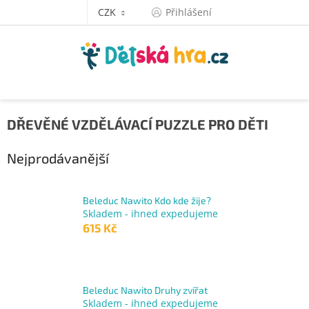
Přejít
CZK
Přihlášení
na
obsah
DŘEVĚNÉ VZDĚLÁVACÍ PUZZLE PRO DĚTI
Nejprodávanější
Beleduc Nawito Kdo kde žije?
Skladem - ihned expedujeme
615 Kč
Beleduc Nawito Druhy zvířat
Skladem - ihned expedujeme