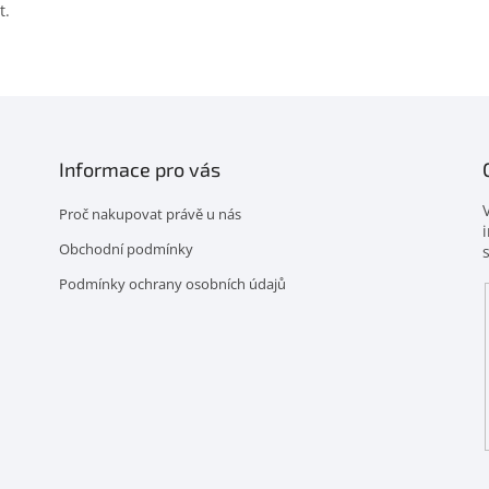
a
v
t.
c
á
í
n
p
í
r
v
k
y
v
Informace pro vás
ý
p
Proč nakupovat právě u nás
i
s
Obchodní podmínky
u
Podmínky ochrany osobních údajů