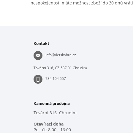
nespokojenosti máte možnost zboží do 30 dnů vráti
Z
á
p
Kontakt
a
t
info
@
detskahra.cz
í
Tovární 316, CZ-537 01 Chrudim
734 104 557
Kamenná prodejna
Tovární 316, Chrudim
Otevírací doba
Po - čt: 8:00 - 16:00