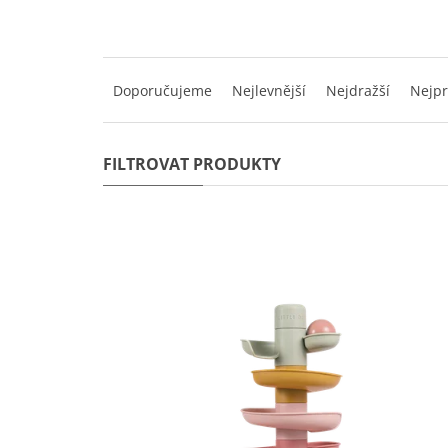
Ř
a
Doporučujeme
Nejlevnější
Nejdražší
Nejpr
z
e
n
í
p
r
o
d
V
u
ý
k
p
t
i
ů
s
p
r
o
d