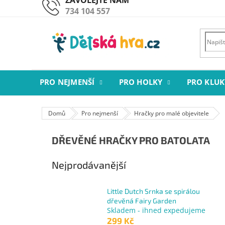
Přejít
734 104 557
na
obsah
PRO NEJMENŠÍ
PRO HOLKY
PRO KLUK
Domů
Pro nejmenší
Hračky pro malé objevitele
DŘEVĚNÉ HRAČKY PRO BATOLATA
Nejprodávanější
Little Dutch Srnka se spirálou
dřevěná Fairy Garden
Skladem - ihned expedujeme
299 Kč