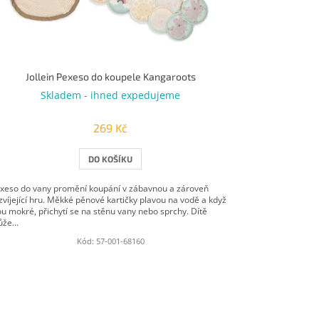
Jollein Pexeso do koupele Kangaroots
Skladem - ihned expedujeme
269 Kč
DO KOŠÍKU
xeso do vany promění koupání v zábavnou a zároveň
zvíjející hru. Měkké pěnové kartičky plavou na vodě a když
ou mokré, přichytí se na stěnu vany nebo sprchy. Dítě
že...
Kód:
57-001-68160