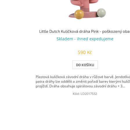
u
k
t
ů
Little Dutch Kuličková dráha Pink - poškozený oba
Skladem - ihned expedujeme
590 Kč
DO KOŠÍKU
Plastová kuličková závodní dráha v růžové barvě. Jendotliv
patra dráhy lze oddělit a změnit pořadí barev kterými kulič
projíždí. Dráha obsahuje spirálovou závodní dráhu + 3...
Kód:
LD2017532