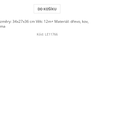
DO KOŠÍKU
změry: 34x27x36 cm Věk: 12m+ Materiál: dřevo, kov,
uma
Kód:
LE11766