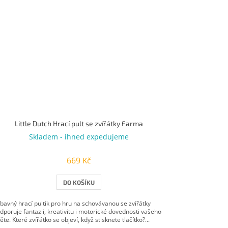
Little Dutch Hrací pult se zvířátky Farma
Skladem - ihned expedujeme
669 Kč
DO KOŠÍKU
bavný hrací pultík pro hru na schovávanou se zvířátky
dporuje fantazii, kreativitu i motorické dovednosti vašeho
těte. Které zvířátko se objeví, když stisknete tlačítko?...