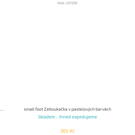
Kód:
LD7259
small foot Dětské pastelové chrastítko s kuličkami sada 2ks
small foot Zatloukačka v pastelových barvách
Skladem - ihned expedujeme
365 Kč