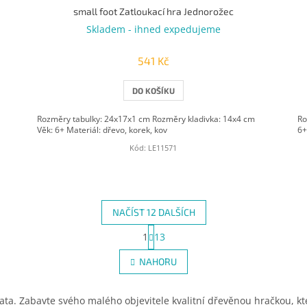
small foot Zatloukací hra Jednorožec
Skladem - ihned expedujeme
541 Kč
DO KOŠÍKU
Rozměry tabulky: 24x17x1 cm Rozměry kladivka: 14x4 cm
Ro
Věk: 6+ Materiál: dřevo, korek, kov
6+
Kód:
LE11571
NAČÍST 12 DALŠÍCH
S
1
13
O
t
r
v
NAHORU
á
l
n
á
k
d
o
ta. Zabavte svého malého objevitele kvalitní dřevěnou hračkou, kte