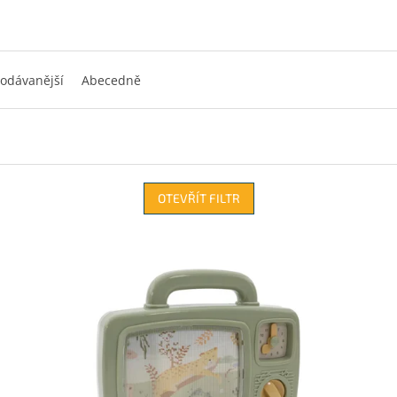
odávanější
Abecedně
OTEVŘÍT FILTR