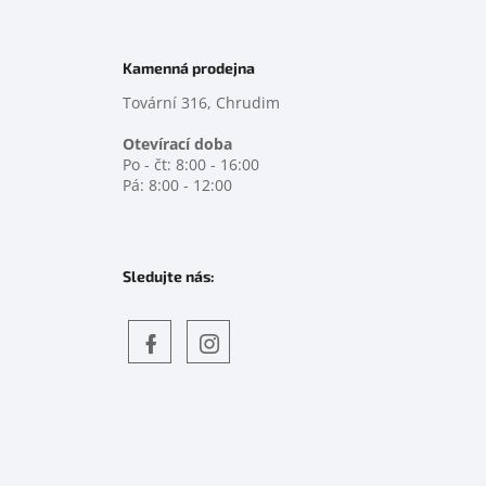
Kamenná prodejna
Tovární 316, Chrudim
Otevírací doba
Po - čt: 8:00 - 16:00
Pá: 8:00 - 12:00
Sledujte nás:
Objevte
detskahra.cz
nás
na
facebooku