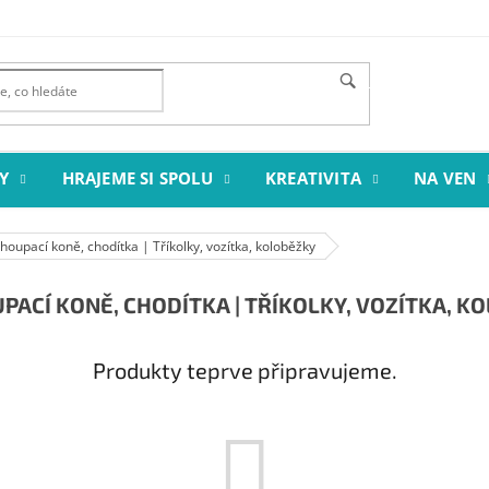
HLEDAT
Y
HRAJEME SI SPOLU
KREATIVITA
NA VEN
oupací koně, chodítka | Tříkolky, vozítka, koloběžky
PACÍ KONĚ, CHODÍTKA | TŘÍKOLKY, VOZÍTKA, K
Produkty teprve připravujeme.