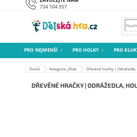
Přejít
734 104 557
na
obsah
PRO NEJMENŠÍ
PRO HOLKY
PRO KLUK
Domů
Kategorie_2Kids
Dřevěné hračky | Odrážedla, h
DŘEVĚNÉ HRAČKY | ODRÁŽEDLA, HOU