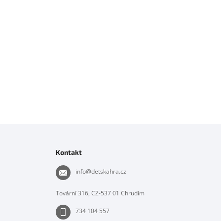
Z
á
p
Kontakt
a
t
info
@
detskahra.cz
í
Tovární 316, CZ-537 01 Chrudim
734 104 557