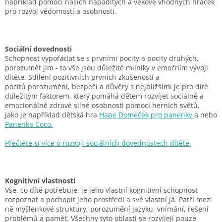
například pomocí našich nápaditých a
věkově vhodných hraček
pro rozvoj vědomostí a osobnosti.
Sociální dovednosti
Schopnost vypořádat se s prvními pocity a pocity druhých,
porozumět jim - to vše jsou
důležité milníky v emočním vývoji
dítěte. Sdílení pozitivních prvních zkušeností a
pocitů
porozumění, bezpečí a důvěry s nejbližšími je pro dítě
důležitým faktorem, který pomáhá
dětem rozvíjet sociálně a
emocionálně zdravé silné osobnosti pomocí herních světů,
jako
je například dětská hra
Hape Domeček pro panenky
a nebo
Panenka Coco.
Přečtěte si více o rozvoji sociálních dovednostech dítěte.
Kognitivní vlastnosti
Vše, co dítě potřebuje, je jeho vlastní kognitivní schopnost
rozpoznat a pochopit jeho
prostředí a své vlastní já. Patří mezi
ně myšlenkové struktury, porozumění jazyku, vnímání,
řešení
problémů a paměť. Všechny tyto oblasti se rozvíjejí pouze