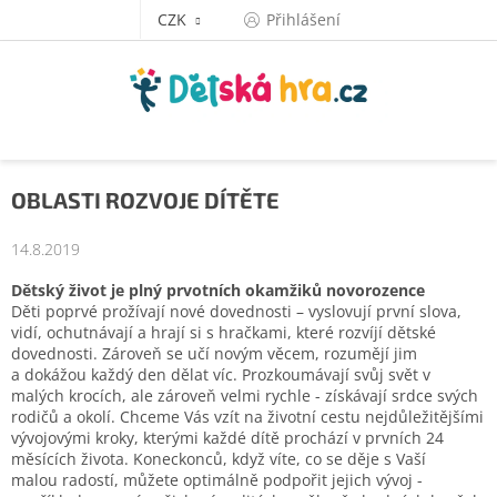
Přejít
CZK
Přihlášení
na
obsah
OBLASTI ROZVOJE DÍTĚTE
14.8.2019
Dětský život je plný prvotních okamžiků novorozence
Děti poprvé prožívají nové dovednosti – vyslovují první slova,
vidí, ochutnávají a hrají si
s hračkami, které rozvíjí dětské
dovednosti. Zároveň se učí novým věcem, rozumějí jim
a
dokážou každý den dělat víc. Prozkoumávají svůj svět v
malých krocích, ale zároveň velmi
rychle - získávají srdce svých
rodičů a okolí.
Chceme Vás vzít na životní cestu nejdůležitějšími
vývojovými kroky, kterými každé dítě
prochází v prvních 24
měsících života. Koneckonců, když víte, co se děje s Vaší
malou
radostí, můžete optimálně podpořit jejich vývoj -