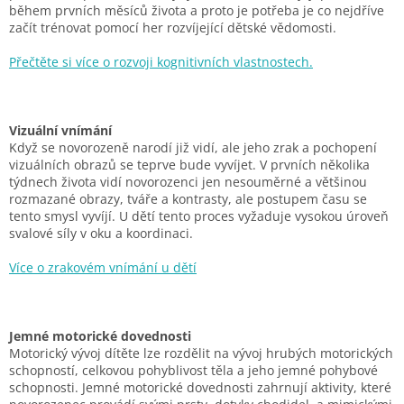
během prvních měsíců
života a proto je potřeba je co nejdříve
začít trénovat pomocí her rozvíjející dětské
vědomosti.
Přečtěte si více o rozvoji kognitivních vlastnostech.
Vizuální vnímání
Když se novorozeně narodí již vidí, ale jeho zrak a pochopení
vizuálních obrazů se teprve
bude vyvíjet. V prvních několika
týdnech života vidí novorozenci jen nesouměrné a
většinou
rozmazané obrazy, tváře a kontrasty, ale postupem času se
tento smysl vyvíjí. U
dětí tento proces vyžaduje vysokou úroveň
svalové síly v oku a koordinaci.
Více o zrakovém vnímání u dětí
Jemné motorické dovednosti
Motorický vývoj dítěte lze rozdělit na vývoj hrubých motorických
schopností,
celkovou pohyblivost těla a jeho jemné pohybové
schopnosti. Jemné motorické dovednosti zahrnují aktivity, které