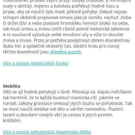
novorozenec provádí svými prsty, dotyky chodidel, a mimickými
svaly v obličeji. Kojenci a batolata potřebují hodně času a
praxe, aby se naučili tyto malé, přesné pohyby. Dokud nejsou
schopni vědomě projevovat emoce jako je úsměv, nechuť, zloba
či držet lžíci a nebo postavit hromádku herních bloků na sebe,
tak musí znovu a znovu cvičit různé jemné motorické sekvence.
A to současně vyžaduje velké množství síly a vůle to zkoušet
znova a znova. Proto je potřeba poskytnout dětem dostatečnou
škálu her a společně strávený čas. Ideální hrou pro rozvoj
těchto dovedností jsou
dřevěná puzzle
.
Více o rozvoji motorických funkcí
Mobilita
Děti se už hodně pohybují v lůně. Převalují se, kopou nožičkami
tak horečně, že to každá budoucí maminka cítí. Jakmile se
narodí, zákony gravitace omezují jejich touhu se pohybovat. Tak
se musí naučit ovládat své tělo a udržet rovnováhu. Plazení,
lezení a zkoušení nových věcí je cestou k jejich prvním
krůčkům.
Více o rozvoji pohybových dovedností dítěte