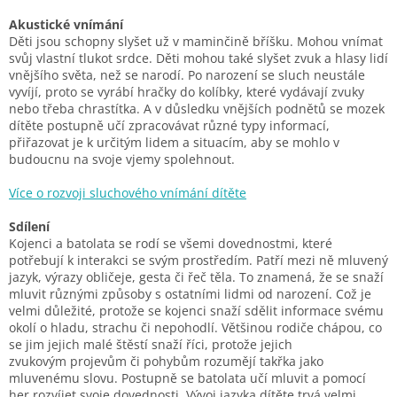
Akustické vnímání
Děti jsou schopny slyšet už v maminčině bříšku. Mohou vnímat
svůj vlastní tlukot
srdce. Děti mohou také slyšet zvuk a hlasy lidí
vnějšího světa, než se narodí. Po narození se
sluch neustále
vyvíjí, proto se vyrábí hračky do kolíbky, které vydávají zvuky
nebo třeba
chrastítka. A v důsledku vnějších podnětů se mozek
dítěte postupně učí zpracovávat různé
typy informací,
přiřazovat je k určitým lidem a situacím, aby se mohlo v
budoucnu na svoje
vjemy spolehnout.
Více o rozvoji sluchového vnímání dítěte
Sdílení
Kojenci a batolata se rodí se všemi dovednostmi, které
potřebují k interakci se svým
prostředím. Patří mezi ně mluvený
jazyk, výrazy obličeje, gesta či řeč těla. To znamená,
že se snaží
mluvit různými způsoby s ostatními lidmi od narození. Což je
velmi důležité,
protože se kojenci snaží sdělit informace svému
okolí o hladu, strachu či nepohodlí.
Většinou rodiče chápou, co
se jim jejich malé štěstí snaží říci, protože jejich
zvukovým
projevům či pohybům rozumějí takřka jako
mluvenému slovu.
Postupně se batolata učí mluvit a pomocí
her rozvíjet svoje dovednosti. Vývoj jazyka
dítěte trvá velmi