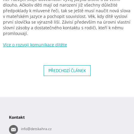
dlouho. Ačkoliv děti mají od narození již všechny důležité
předpoklady
k mluvené řeči, tak se ještě musí naučit nová slova
v mateřském jazyce a pochopit
souvislost. Věk, kdy dítě vysloví
první slovíčka se výrazně liší. Závisí především na úrovni
vlastní
slovní zásoby a dostatečného kontaktu s rodiči, kteří k němu
promlouvají.
Více o rozvoji komunikace dítěte
PŘEDCHOZÍ ČLÁNEK
Z
á
p
Kontakt
a
t
info
@
detskahra.cz
í