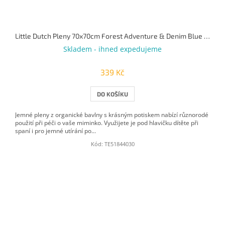
Little Dutch Pleny 70x70cm Forest Adventure & Denim Blue 2 ks
Skladem - ihned expedujeme
339 Kč
DO KOŠÍKU
Jemné pleny z organické bavlny s krásným potiskem nabízí různorodé
použití při péči o vaše miminko. Využijete je pod hlavičku dítěte při
spaní i pro jemné utírání po...
Kód:
TE51844030