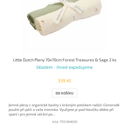
Little Dutch Pleny 70x70cm Forest Treasures & Sage 2 ks
Skladem - ihned expedujeme
339 Kč
DO KOŠÍKU
Jemné pleny z organické bavlny s krásným potiskem nabízí různorodé
použití při péči o vaše miminko. Využijete je pod hlavičku dítěte při
spaní i pro jemné utírání po...
Kód:
TE51894030