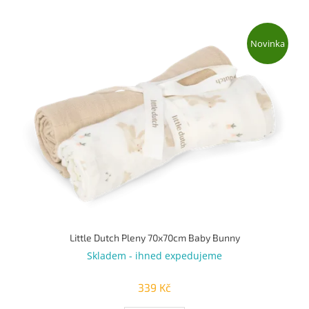
u
k
V
t
ý
Novinka
ů
p
i
s
p
r
o
d
u
k
t
ů
Little Dutch Pleny 70x70cm Baby Bunny
Skladem - ihned expedujeme
339 Kč