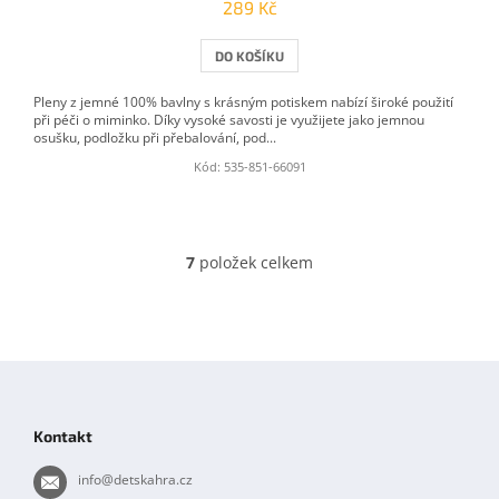
289 Kč
DO KOŠÍKU
Pleny z jemné 100% bavlny s krásným potiskem nabízí široké použití
při péči o miminko. Díky vysoké savosti je využijete jako jemnou
osušku, podložku při přebalování, pod...
Kód:
535-851-66091
7
položek celkem
O
v
l
á
d
Z
a
á
c
í
p
Kontakt
p
a
r
t
info
@
detskahra.cz
v
í