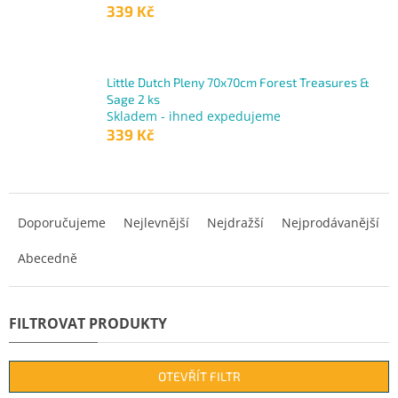
339 Kč
Little Dutch Pleny 70x70cm Forest Treasures &
Sage 2 ks
Skladem - ihned expedujeme
339 Kč
Ř
a
Doporučujeme
Nejlevnější
Nejdražší
Nejprodávanější
z
Abecedně
e
n
í
p
r
o
d
OTEVŘÍT FILTR