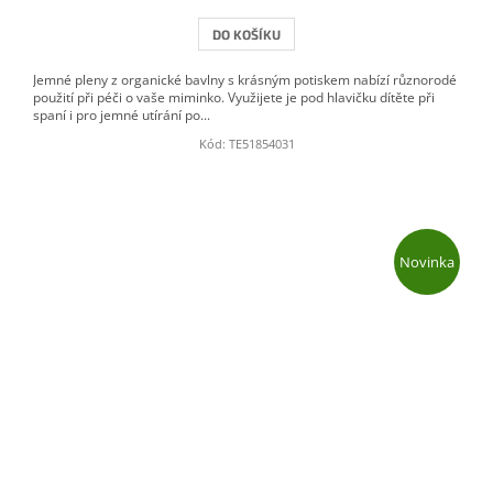
DO KOŠÍKU
Jemné pleny z organické bavlny s krásným potiskem nabízí různorodé
použití při péči o vaše miminko. Využijete je pod hlavičku dítěte při
spaní i pro jemné utírání po...
Kód:
TE51854031
Novinka