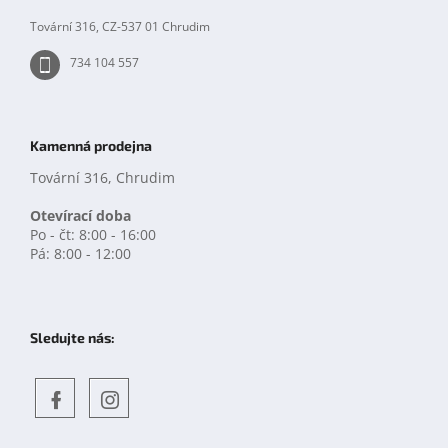
k
y
Tovární 316, CZ-537 01 Chrudim
v
ý
734 104 557
p
i
s
u
Kamenná prodejna
Tovární 316, Chrudim
Otevírací doba
Po - čt: 8:00 - 16:00
Pá: 8:00 - 12:00
Sledujte nás:
Objevte
detskahra.cz
nás