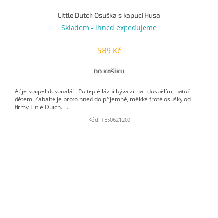
Little Dutch Osuška s kapucí Husa
Skladem - ihned expedujeme
589 Kč
DO KOŠÍKU
Ať je koupel dokonalá! Po teplé lázní bývá zima i dospělím, natož
dětem. Zabalte je proto hned do příjemné, měkké froté osušky od
firmy Little Dutch. ...
Kód:
TE50621200