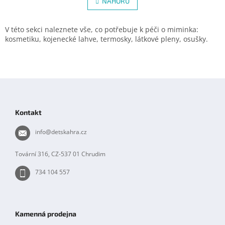
l
NAHORU
n
á
k
d
o
v
a
V této sekci naleznete vše, co potřebuje k péči o miminka:
á
c
kosmetiku, kojenecké lahve, termosky, látkové pleny, osušky.
n
í
í
p
r
v
Z
k
á
y
p
v
Kontakt
ý
a
p
t
info
@
detskahra.cz
i
í
s
u
Tovární 316, CZ-537 01 Chrudim
734 104 557
Kamenná prodejna