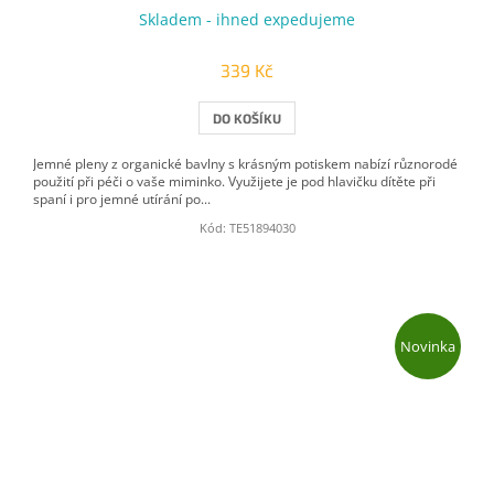
Skladem - ihned expedujeme
339 Kč
DO KOŠÍKU
Jemné pleny z organické bavlny s krásným potiskem nabízí různorodé
použití při péči o vaše miminko. Využijete je pod hlavičku dítěte při
spaní i pro jemné utírání po...
Kód:
TE51894030
Novinka