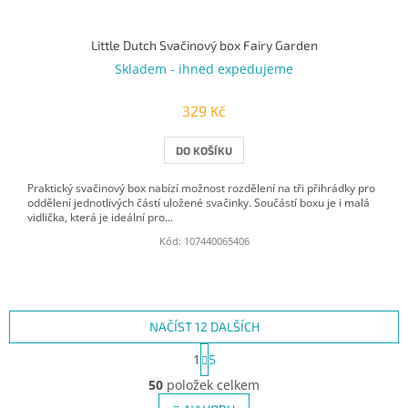
Little Dutch Svačinový box Fairy Garden
Skladem - ihned expedujeme
329 Kč
DO KOŠÍKU
Praktický svačinový box nabízí možnost rozdělení na tři přihrádky pro
oddělení jednotlivých částí uložené svačinky. Součástí boxu je i malá
vidlička, která je ideální pro...
Kód:
107440065406
NAČÍST 12 DALŠÍCH
S
1
5
t
O
r
50
položek celkem
v
á