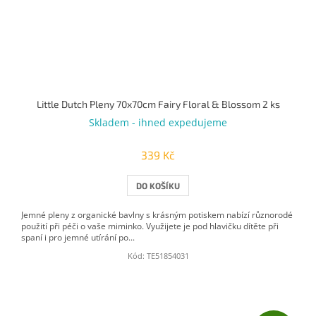
Little Dutch Pleny 70x70cm Fairy Floral & Blossom 2 ks
Skladem - ihned expedujeme
339 Kč
DO KOŠÍKU
Jemné pleny z organické bavlny s krásným potiskem nabízí různorodé
použití při péči o vaše miminko. Využijete je pod hlavičku dítěte při
spaní i pro jemné utírání po...
Kód:
TE51854031