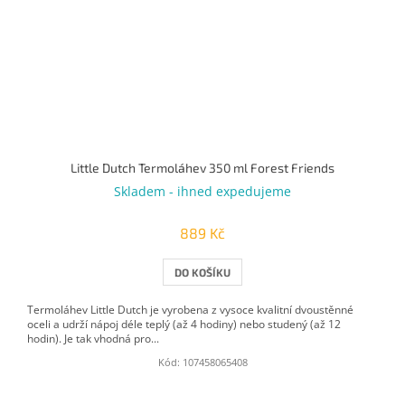
Little Dutch Termoláhev 350 ml Forest Friends
Skladem - ihned expedujeme
889 Kč
DO KOŠÍKU
Termoláhev Little Dutch je vyrobena z vysoce kvalitní dvoustěnné
oceli a udrží nápoj déle teplý (až 4 hodiny) nebo studený (až 12
hodin). Je tak vhodná pro...
Kód:
107458065408