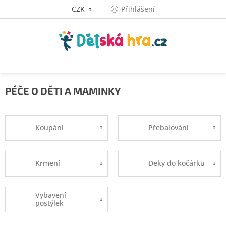
Přejít
CZK
Přihlášení
na
obsah
PÉČE O DĚTI A MAMINKY
Koupání
Přebalování
Krmení
Deky do kočárků
Vybavení
postýlek