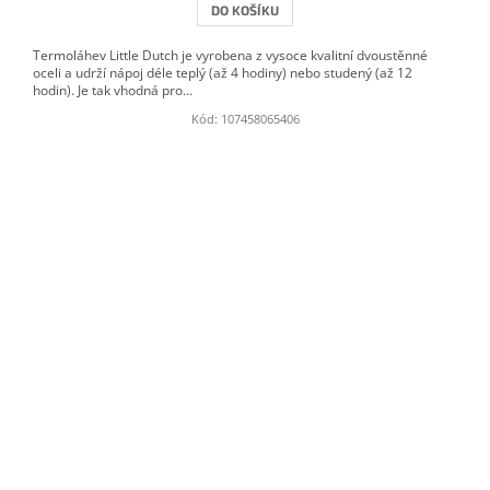
DO KOŠÍKU
Termoláhev Little Dutch je vyrobena z vysoce kvalitní dvoustěnné
oceli a udrží nápoj déle teplý (až 4 hodiny) nebo studený (až 12
hodin). Je tak vhodná pro...
Kód:
107458065406