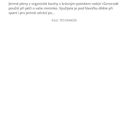
Jemné pleny z organické bavlny s krásným potiskem nabízí různorodé
použití při péči o vaše miminko. Využijete je pod hlavičku dítěte při
spaní i pro jemné utírání po...
Kód:
TE51844030