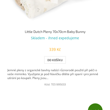
u
k
t
ů
Little Dutch Pleny 70x70cm Baby Bunny
Skladem - ihned expedujeme
339 Kč
DO KOŠÍKU
Jemné pleny z organické bavlny nabízí různorodé použití při péči o
vaše miminko. Využijete je pod hlavičku dítěte při spaní i pro jemné
utírání po koupeli. Pleny jsou...
Kód:
TE51895033