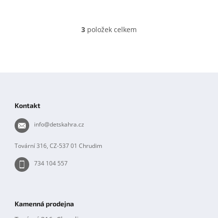
3
položek celkem
O
v
l
á
d
Z
a
á
c
í
p
Kontakt
p
a
r
t
info
@
detskahra.cz
v
í
k
y
Tovární 316, CZ-537 01 Chrudim
v
ý
734 104 557
p
i
s
u
Kamenná prodejna