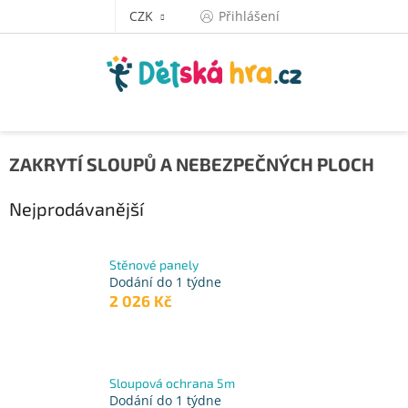
Přejít
CZK
Přihlášení
na
obsah
ZAKRYTÍ SLOUPŮ A NEBEZPEČNÝCH PLOCH
Nejprodávanější
Stěnové panely
Dodání do 1 týdne
2 026 Kč
Sloupová ochrana 5m
Dodání do 1 týdne