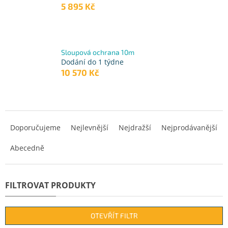
5 895 Kč
Sloupová ochrana 10m
Dodání do 1 týdne
10 570 Kč
Ř
a
Doporučujeme
Nejlevnější
Nejdražší
Nejprodávanější
z
Abecedně
e
n
í
p
r
o
d
OTEVŘÍT FILTR