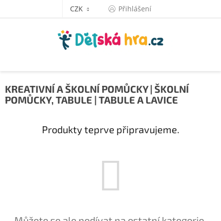
Přejít
CZK
Přihlášení
na
obsah
KREATIVNÍ A ŠKOLNÍ POMŮCKY | ŠKOLNÍ
POMŮCKY, TABULE | TABULE A LAVICE
Produkty teprve připravujeme.
Můžete se ale podívat na ostatní kategorie.