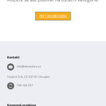
ZPĚT DO OBCHODU
Z
á
p
Kontakt
a
t
info
@
detskahra.cz
í
Tovární 316, CZ-537 01 Chrudim
734 104 557
Kamenná prodejna