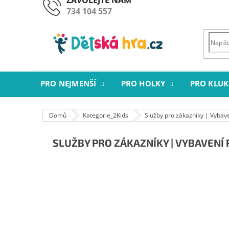
Přejít
734 104 557
na
obsah
PRO NEJMENŠÍ
PRO HOLKY
PRO KLUK
Domů
Kategorie_2Kids
Služby pro zákazníky | Vybav
SLUŽBY PRO ZÁKAZNÍKY | VYBAVENÍ