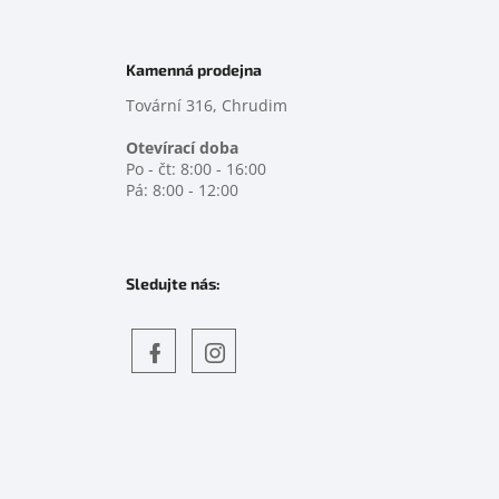
Kamenná prodejna
Tovární 316, Chrudim
Otevírací doba
Po - čt: 8:00 - 16:00
Pá: 8:00 - 12:00
Sledujte nás:
Objevte
detskahra.cz
nás
na
facebooku