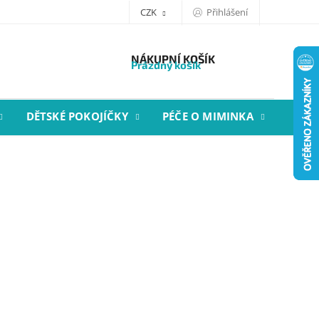
CZK
Přihlášení
NÁKUPNÍ KOŠÍK
Prázdný košík
DĚTSKÉ POKOJÍČKY
PÉČE O MIMINKA
STYL