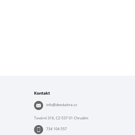
Z
á
p
Kontakt
a
t
info
@
detskahra.cz
í
Tovární 316, CZ-537 01 Chrudim
734 104 557