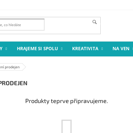
HLEDAT
Y
HRAJEME SI SPOLU
KREATIVITA
NA VEN
ení prodejen
 PRODEJEN
Produkty teprve připravujeme.