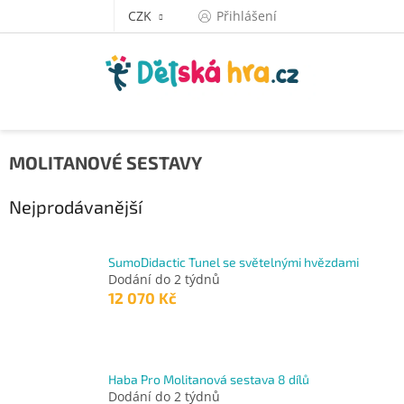
Přejít
CZK
Přihlášení
na
obsah
MOLITANOVÉ SESTAVY
Nejprodávanější
SumoDidactic Tunel se světelnými hvězdami
Dodání do 2 týdnů
12 070 Kč
Haba Pro Molitanová sestava 8 dílů
Dodání do 2 týdnů