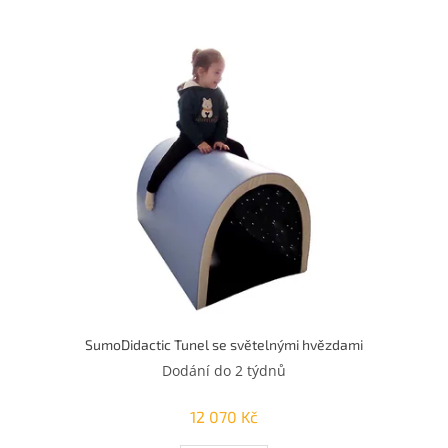
u
k
V
t
ý
ů
p
i
s
p
r
o
d
u
k
t
ů
SumoDidactic Tunel se světelnými hvězdami
Dodání do 2 týdnů
12 070 Kč