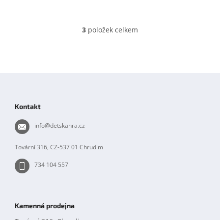
3
položek celkem
O
v
l
á
d
Z
a
á
c
í
p
Kontakt
p
a
r
t
info
@
detskahra.cz
v
í
k
y
Tovární 316, CZ-537 01 Chrudim
v
ý
734 104 557
p
i
s
u
Kamenná prodejna