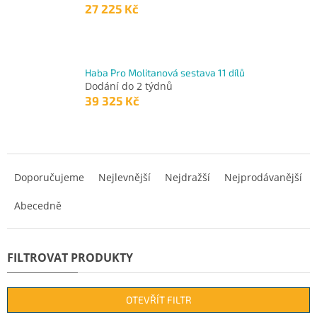
27 225 Kč
Haba Pro Molitanová sestava 11 dílů
Dodání do 2 týdnů
39 325 Kč
Ř
a
Doporučujeme
Nejlevnější
Nejdražší
Nejprodávanější
z
Abecedně
e
n
í
p
r
o
d
OTEVŘÍT FILTR