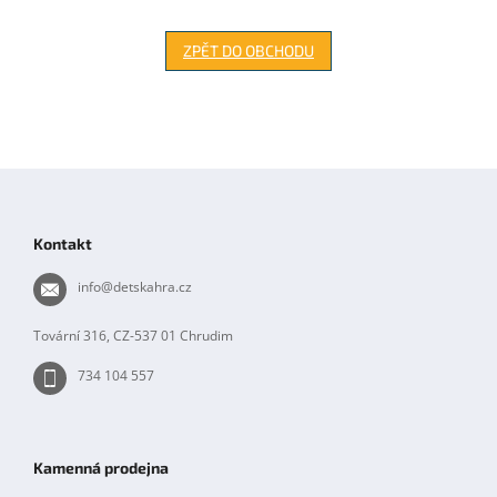
ZPĚT DO OBCHODU
Z
á
p
Kontakt
a
t
info
@
detskahra.cz
í
Tovární 316, CZ-537 01 Chrudim
734 104 557
Kamenná prodejna